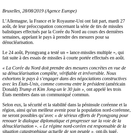
Bruxelles, 28/08/2019 (Agence Europe)
L’Allemagne, la France et le Royaume-Uni ont fait part, mardi 27
août, de leur préoccupation concernant la série de tirs de missiles
balistiques effectués par la Corée du Nord au cours des dernières
semaines, appelant le pays à prendre des mesures pour sa
dénucléarisation.
Le 24 août, Pyongyang a testé un « lance-missiles multiple », qui
fait suite à des essais de missiles à courte portée effectués en août.
« La Corée du Nord doit prendre des mesures concrètes en vue de
sa dénucléarisation complète, vérifiable et irréversible. Nous
exhortons le pays à s’engager dans des négociations constructives
avec les États-Unis, comme convenu entre le président
(américain
Donald)
Trump et Kim Jong-un le 30 juin »,
ont appelé les trois
États membres dans un communiqué commun.
Selon eux, la sécurité et la stabilité dans la péninsule coréenne et la
région, ainsi qu'un meilleur avenir pour la population nord-coréenne,
ne seront possibles qu’avec
« de sérieux efforts de Pyongyang pour
renouer le dialogue diplomatique et progresser sur la voie de la
dénucléarisation
».
« Le régime nord-coréen est responsable de la
situation catastrophique actuelle de son peuple »,
ont-ils jugé.