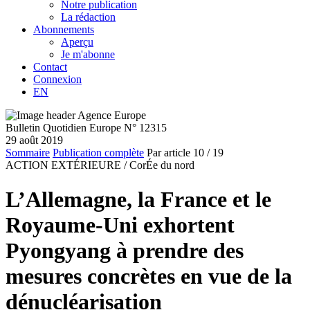
Notre publication
La rédaction
Abonnements
Aperçu
Je m'abonne
Contact
Connexion
EN
Bulletin Quotidien Europe N° 12315
29 août 2019
Sommaire
Publication complète
Par article
10
/ 19
ACTION EXTÉRIEURE /
CorÉe du nord
L’Allemagne, la France et le
Royaume-Uni exhortent
Pyongyang à prendre des
mesures concrètes en vue de la
dénucléarisation