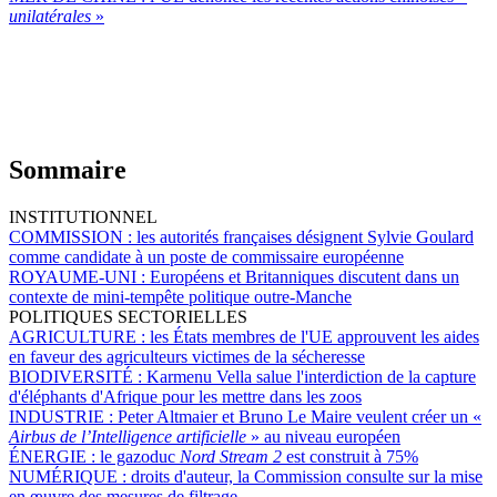
unilatérales
»
Sommaire
INSTITUTIONNEL
COMMISSION :
les autorités françaises désignent Sylvie Goulard
comme candidate à un poste de commissaire européenne
ROYAUME-UNI :
Européens et Britanniques discutent dans un
contexte de mini-tempête politique outre-Manche
POLITIQUES SECTORIELLES
AGRICULTURE :
les États membres de l'UE approuvent les aides
en faveur des agriculteurs victimes de la sécheresse
BIODIVERSITÉ :
Karmenu Vella salue l'interdiction de la capture
d'éléphants d'Afrique pour les mettre dans les zoos
INDUSTRIE :
Peter Altmaier et Bruno Le Maire veulent créer un «
Airbus de l’Intelligence artificielle
» au niveau européen
ÉNERGIE :
le gazoduc
Nord Stream 2
est construit à 75%
NUMÉRIQUE :
droits d'auteur, la Commission consulte sur la mise
en œuvre des mesures de filtrage