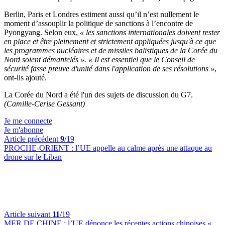
Berlin, Paris et Londres estiment aussi qu’il n’est nullement le
moment d’assouplir la politique de sanctions à l’encontre de
Pyongyang. Selon eux,
« les sanctions internationales doivent rester
en place et être pleinement et strictement appliquées jusqu'à ce que
les programmes nucléaires et de missiles balistiques de la Corée du
Nord soient démantelés ».
« Il est essentiel que le Conseil de
sécurité fasse preuve d'unité dans l'application de ses résolutions »
,
ont-ils ajouté.
La Corée du Nord a été l'un des sujets de discussion du G7.
(Camille-Cerise Gessant)
Je me connecte
Je m'abonne
Article précédent
9
/19
PROCHE-ORIENT :
l’UE appelle au calme après une attaque au
drone sur le Liban
Article suivant
11
/19
MER DE CHINE :
l’UE dénonce les récentes actions chinoises «