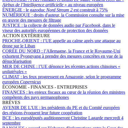
Airbus de l’Intelligence artificielle
» au niveau européen
ÉNERGIE :
le gazoduc
Nord Stream 2
est construit à 75%
NUMÉRIQUE :
droits d'auteur, la Commission consulte sur la mise
en œuvre des mesures de filtrage
JUSTICE :
la collecte de données audio par
Facebook
, dans le
viseur des autorités européennes de protection des données
ACTION EXTÉRIEURE
PROCHE-ORIENT :
l’UE appelle au calme après une attaque au
drone sur le Liban
CORÉE DU NORD :
l’Allemagne, la France et le Royaume-Uni
exhortent Pyongyang à prendre des mesures concrètes en vue de la
dénucléarisation
MER DE CHINE :
l’UE dénonce les récentes actions chinoises «
unilatérales
»
CLIMAT :
les feux progressent en Amazonie, selon le programme
européen
Copernicus
ÉCONOMIE - FINANCES - ENTREPRISES
FINANCES :
les enjeux fiscaux au cœur de la réunion des ministres
compétents des pays germanophones
BRÈVES
AVENIR DE L'UE :
les présidents du PE et du Comité européen
des régions évoquent leur future coopération
BCE :
les eurodéputés auditionneront Christine Lagarde mercredi 4
septembre