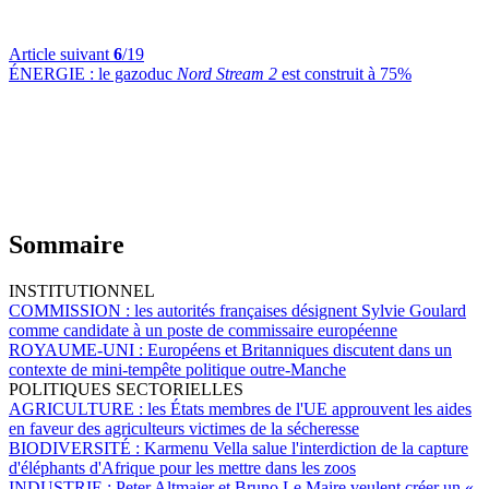
Article suivant
6
/19
ÉNERGIE :
le gazoduc
Nord Stream 2
est construit à 75%
Sommaire
INSTITUTIONNEL
COMMISSION :
les autorités françaises désignent Sylvie Goulard
comme candidate à un poste de commissaire européenne
ROYAUME-UNI :
Européens et Britanniques discutent dans un
contexte de mini-tempête politique outre-Manche
POLITIQUES SECTORIELLES
AGRICULTURE :
les États membres de l'UE approuvent les aides
en faveur des agriculteurs victimes de la sécheresse
BIODIVERSITÉ :
Karmenu Vella salue l'interdiction de la capture
d'éléphants d'Afrique pour les mettre dans les zoos
INDUSTRIE :
Peter Altmaier et Bruno Le Maire veulent créer un «