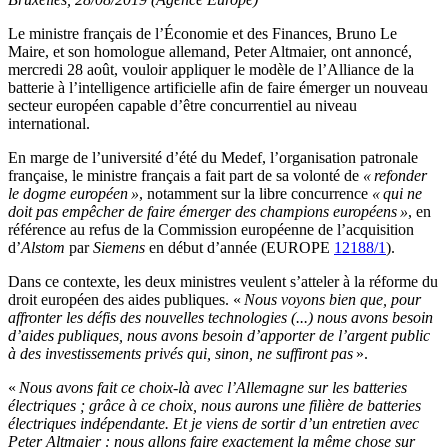
Le ministre français de l’Économie et des Finances, Bruno Le
Maire, et son homologue allemand, Peter Altmaier, ont annoncé,
mercredi 28 août, vouloir appliquer le modèle de l’Alliance de la
batterie à l’intelligence artificielle afin de faire émerger un nouveau
secteur européen capable d’être concurrentiel au niveau
international.
En marge de l’université d’été du Medef, l’organisation patronale
française, le ministre français a fait part de sa volonté de
« refonder
le dogme européen »
, notamment sur la libre concurrence
« qui ne
doit pas empêcher de faire émerger des champions européens »
, en
référence au refus de la Commission européenne de l’acquisition
d’
Alstom
par
Siemens
en début d’année (EUROPE
12188/1
).
Dans ce contexte, les deux ministres veulent s’atteler à la réforme du
droit européen des aides publiques. «
Nous voyons bien que, pour
affronter les défis des nouvelles technologies (...) nous avons besoin
d’aides publiques, nous avons besoin d’apporter de l’argent public
à des investissements privés qui, sinon, ne suffiront pas
».
«
Nous avons fait ce choix-là avec l’Allemagne sur les batteries
électriques ; grâce à ce choix, nous aurons une filière de batteries
électriques indépendante. Et je viens de sortir d’un entretien avec
Peter Altmaier : nous allons faire exactement la même chose sur