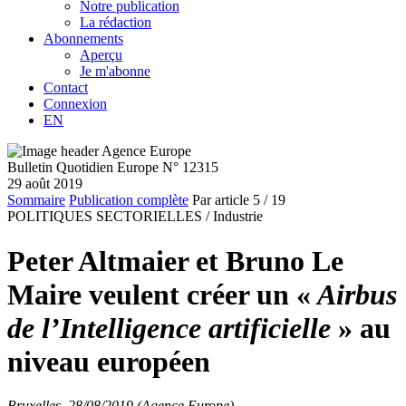
Notre publication
La rédaction
Abonnements
Aperçu
Je m'abonne
Contact
Connexion
EN
Bulletin Quotidien Europe N° 12315
29 août 2019
Sommaire
Publication complète
Par article
5
/ 19
POLITIQUES SECTORIELLES /
Industrie
Peter Altmaier et Bruno Le
Maire veulent créer un «
Airbus
de l’Intelligence artificielle
» au
niveau européen
Bruxelles, 28/08/2019 (Agence Europe)