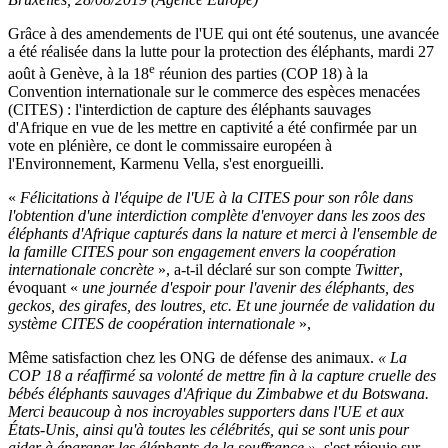
Grâce à des amendements de l'UE qui ont été soutenus, une avancée
a été réalisée dans la lutte pour la protection des éléphants, mardi 27
e
août à Genève, à la 18
réunion des parties (COP 18) à la
Convention internationale sur le commerce des espèces menacées
(CITES) : l'interdiction de capture des éléphants sauvages
d'Afrique en vue de les mettre en captivité a été confirmée par un
vote en plénière, ce dont le commissaire européen à
l'Environnement, Karmenu Vella, s'est enorgueilli.
«
Félicitations à l'équipe de l'UE à la CITES pour son rôle dans
l'obtention d'une interdiction complète d'envoyer dans les zoos des
éléphants d'Afrique capturés dans la nature et merci à l'ensemble de
la famille CITES pour son engagement envers la coopération
internationale concrète
», a-t-il déclaré sur son compte
Twitter
,
évoquant «
une journée d'espoir pour l'avenir des éléphants, des
geckos, des girafes, des loutres, etc. Et une journée de validation du
système CITES de coopération internationale
»,
Même satisfaction chez les ONG de défense des animaux.
« La
COP 18 a réaffirmé sa volonté de mettre fin à la capture cruelle des
bébés éléphants sauvages d'Afrique du Zimbabwe et du Botswana.
Merci beaucoup à nos incroyables supporters dans l'UE et aux
États-Unis, ainsi qu'à toutes les célébrités, qui se sont unis pour
aider à épargner les éléphants de la souffrance »
, s'est réjouie sur