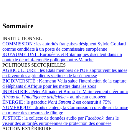
Sommaire
INSTITUTIONNEL
COMMISSION :
les autorités françaises désignent Sylvie Goulard
comme candidate à un poste de commissaire européenne
ROYAUME-UNI :
Européens et Britanniques discutent dans un
contexte de mini-tempête politique outre-Manche
POLITIQUES SECTORIELLES
AGRICULTURE :
les États membres de l'UE approuvent les aides
en faveur des agriculteurs victimes de la sécheresse
BIODIVERSITÉ :
Karmenu Vella salue l'interdiction de la capture
d'éléphants d'Afrique pour les mettre dans les zoos
INDUSTRIE :
Peter Altmaier et Bruno Le Maire veulent créer un «
Airbus de l’Intelligence artificielle
» au niveau européen
ÉNERGIE :
le gazoduc
Nord Stream 2
est construit à 75%
NUMÉRIQUE :
droits d'auteur, la Commission consulte sur la mise
en œuvre des mesures de filtrage
JUSTICE :
la collecte de données audio par
Facebook
, dans le
viseur des autorités européennes de protection des données
ACTION EXTÉRIEURE