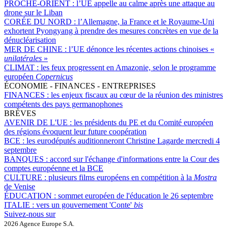
PROCHE-ORIENT :
l’UE appelle au calme après une attaque au
drone sur le Liban
CORÉE DU NORD :
l’Allemagne, la France et le Royaume-Uni
exhortent Pyongyang à prendre des mesures concrètes en vue de la
dénucléarisation
MER DE CHINE :
l’UE dénonce les récentes actions chinoises «
unilatérales
»
CLIMAT :
les feux progressent en Amazonie, selon le programme
européen
Copernicus
ÉCONOMIE - FINANCES - ENTREPRISES
FINANCES :
les enjeux fiscaux au cœur de la réunion des ministres
compétents des pays germanophones
BRÈVES
AVENIR DE L'UE :
les présidents du PE et du Comité européen
des régions évoquent leur future coopération
BCE :
les eurodéputés auditionneront Christine Lagarde mercredi 4
septembre
BANQUES :
accord sur l'échange d'informations entre la Cour des
comptes européenne et la BCE
CULTURE :
plusieurs films européens en compétition à la
Mostra
de Venise
ÉDUCATION :
sommet européen de l'éducation le 26 septembre
ITALIE :
vers un gouvernement 'Conte'
bis
Suivez-nous sur
2026 Agence Europe S.A.