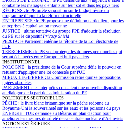
DROITS DE L'HOMME :
le PE demande aux Vingt-huit d’aider à
combattre les mariages d'enfants sur leur sol et dans les pays tiers
RÉGIONS :
le PE arrête sa position sur le budget révisé du
programme d’appui à la réforme structurelle
ENTREPRISES :
le PE propose une définition particulière pour les
entreprises à capitalisation moyenne
JUSTICE :
ultime tentative du groupe PPE d'adoucir la résolution
du PE sur le dispositif
Privacy Shield
PE2019 :
le Parlement entérine la réforme de la Loi électorale de
l'UE
TERRORISME :
le PE veut protéger les données personnelles qui
seront échangées entre Europol et huit pays tiers
INSTITUTIONNEL
POLOGNE :
la présidente de la Cour suprême défie le pouvoir en
refusant d'appliquer une loi contestée par l'UE
MIEUX LÉGIFÉRER :
la Commission retire quinze propositions
jugées obsolètes
PARLEMENT :
les interprètes constatent une nouvelle disposition
au dialogue de la part de l'administration du PE
POLITIQUES SECTORIELLES
PÊCHE :
le livre blanc britannique sur la pêche redonne au
Royaume-Uni la souveraineté sur les eaux et les poissons du pays
ÉNERGIE :
l'UE demande au Bélarus un plan d'action pour
améliorer les mesures de sûreté de sa centrale nucléaire d'Astraviets
ACTION EXTÉRIEURE