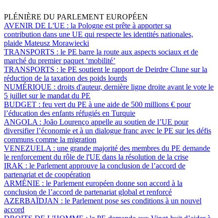
PLÉNIÈRE DU PARLEMENT EUROPÉEN
AVENIR DE L'UE :
la Pologne est prête à apporter sa
contribution dans une UE qui respecte les identités nationales,
plaide Mateusz Morawiecki
TRANSPORTS :
le PE barre la route aux aspects sociaux et de
marché du premier paquet ‘mobilité’
TRANSPORTS :
le PE soutient le rapport de Deirdre Clune sur la
réduction de la taxation des poids lourds
NUMÉRIQUE :
droits d'auteur, dernière ligne droite avant le vote le
5 juillet sur le mandat du PE
BUDGET :
feu vert du PE à une aide de 500 millions € pour
l’éducation des enfants réfugiés en Turquie
ANGOLA :
João Lourenço appelle au soutien de l’UE pour
diversifier l’économie et à un dialogue franc avec le PE sur les défis
communs comme la migration
VENEZUELA :
une grande majorité des membres du PE demande
le renforcement du rôle de l'UE dans la résolution de la crise
IRAK :
le Parlement approuve la conclusion de l’accord de
partenariat et de coopération
ARMÉNIE :
le Parlement européen donne son accord à la
conclusion de l’accord de partenariat global et renforcé
AZERBAÏDJAN :
le Parlement pose ses conditions à un nouvel
accord