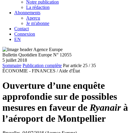
Notre publication
La rédaction
Abonnements
Aperçu
Je m'abonne
Contact
Connexion
EN
Bulletin Quotidien Europe N° 12055
5 juillet 2018
Sommaire
Publication complète
Par article
25
/ 35
ÉCONOMIE - FINANCES /
Aide d'État
Ouverture d’une enquête
approfondie sur de possibles
mesures en faveur de
Ryanair
à
l’aéroport de Montpellier
Bruxelles, 04/07/2018 (Agence Europe)