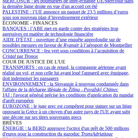
MERCOSUR :
les pourparlers de libre-échange UE/Mercosur dans
la dernière ligne droite en vue d'un accord cet été
PALESTINE :
l’UE annonce un paquet de 23,5 millions d’euros
sous son nouveau plan d’investissement extérieur
ÉCONOMIE - FINANCES
BANQUES :
l’ABE met en garde contre des stratégies trop
agressives en matière de technologie financière
AIDE D'ÉTAT :
ouverture d’une enquête approfondie sur de
possibles mesures en faveur de
Ryanair
à l’aéroport de Montpellier
CONCURRENCE :
feu vert sous conditions à l’acquisition de
Cristal
par
Tronox
COUR DE JUSTICE DE L'UE
TRANSPORTS :
en cas de retard, la compagnie aérienne ayant
réalisé un vol, et non celle lui ayant loué l'appareil avec équipage,
doit indemniser les passagers
ENVIRONNEMENT :
la Slovaquie à nouveau condamnée dans
l'affaire de la décharge illégale de
Žilina - Považský Chlmec
JAI :
l'avocat général précise les conditions d'application du mandat
d'arrêt européen
EUROZONE :
le juge grec est compétent pour statuer sur un litige
opposant la Grèce à un citoyen d'un autre pays de l'UE ayant subi
une décote sur ses titres souverains grecs
BRÈVES
ÉNERGIE :
la BERD approuve l'octroi d'un prêt de 500 millions
d'euros pour la construction du gazoduc
TransAdriatique