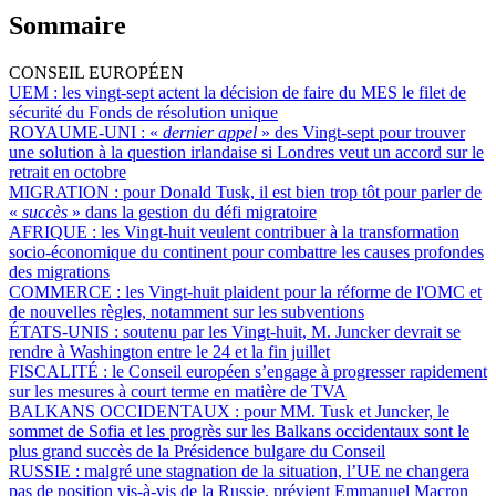
Sommaire
CONSEIL EUROPÉEN
UEM :
les vingt-sept actent la décision de faire du MES le filet de
sécurité du Fonds de résolution unique
ROYAUME-UNI :
«
dernier appel
» des Vingt-sept pour trouver
une solution à la question irlandaise si Londres veut un accord sur le
retrait en octobre
MIGRATION :
pour Donald Tusk, il est bien trop tôt pour parler de
«
succès
» dans la gestion du défi migratoire
AFRIQUE :
les Vingt-huit veulent contribuer à la transformation
socio-économique du continent pour combattre les causes profondes
des migrations
COMMERCE :
les Vingt-huit plaident pour la réforme de l'OMC et
de nouvelles règles, notamment sur les subventions
ÉTATS-UNIS :
soutenu par les Vingt-huit, M. Juncker devrait se
rendre à Washington entre le 24 et la fin juillet
FISCALITÉ :
le Conseil européen s’engage à progresser rapidement
sur les mesures à court terme en matière de TVA
BALKANS OCCIDENTAUX :
pour MM. Tusk et Juncker, le
sommet de Sofia et les progrès sur les Balkans occidentaux sont le
plus grand succès de la Présidence bulgare du Conseil
RUSSIE :
malgré une stagnation de la situation, l’UE ne changera
pas de position vis-à-vis de la Russie, prévient Emmanuel Macron