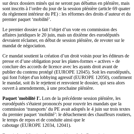
sur deux dossiers minés qui ne seront pas débattus en plénière, mais
sont inscrits à l’ordre du jour de la session plénière (article 69 quater
du règlement intérieur du PE) : les réformes des droits d’auteur et du
premier paquet ‘mobilité’.
Le premier dossier a fait l’objet d’un vote en commission des
affaires juridiques le 20 juin, mais un dixième des eurodéputés
devraient réclamer, en début de session plénière, de revoter sur le
mandat de négociation.
Ce mandat soutient la création d’un droit voisin pour les éditeurs de
presse et d’une obligation pour les plates-formes « actives » de
conclure des accords de licence avec les ayants droit avant de
publier du contenu protégé (EUROPE 12045). Soit les eurodéputés,
qui font l'objet d'un lobbying agressif (EUROPE 12050), confirment
le mandat, soit ils le rejettent et renvoient le dossier, qui sera alors
ouvert à amendements, à une prochaine plénière.
Paquet 'mobilité I'.
Lors de la précédente session plénière, les
eurodéputés s'étaient prononcés pour rouvrir les mandats que la
commission ‘transports’ du PE avait adoptés le 4 juin sur trois textes
du premier paquet ‘mobilité’: le détachement des chauffeurs routiers,
le temps de repos et de conduite ainsi que le
cabotage (EUROPE 12034, 12041).