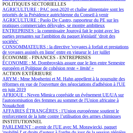
POLITIQUES SECTORIELLES
AGRICULTURE :
PAC post-2020 et chaîne alimentaire sont les
priorités de la Présidence autrichienne du Conseil à venir
AGRICULTURE :
Paolo De Castro, rapporteur du PE sur les
pratiques commerciales déloyales, se montre ambitieux
ENTREPRISES :
la commissaire Jourová fait le point avec les
parties prenantes sur l'ambition du paquet législatif ‘droit des
sociétés’
CONSOMMATEURS :
la directive 'voyages à forfait et prestations
de voyages assistés en ligne' entre en vigueur le 1er juillet
ÉCONOMIE - FINANCES - ENTREPRISES
ÉCONOMIE :
M. Dombrovskis assure que le lien entre Semestre
européen et Politique de cohésion reste «
limité
»
ACTION EXTÉRIEURE
ARYM :
Mme Mogherini et M. Hahn appellent à la poursuite des
réformes en vue de l'ouverture des négociations d'adhésion à l'UE
en juin 2019
AFRIQUE :
Neven Mimica copréside un événement UE/UA sur
l'autonomisation des femmes au sommet de l'Union africaine à
Nouakchott
AFFAIRES ÉTRANGÈRES :
l’Union européenne soutient le
renforcement de la lutte contre l’utilisation des armes chimiques
INSTITUTIONNEL
PARLEMENT :
avenir de l'UE avec M. Morawiecki, paquet
'mobilité I' et droits d'auteur à l'ordre du jour de la session plénière