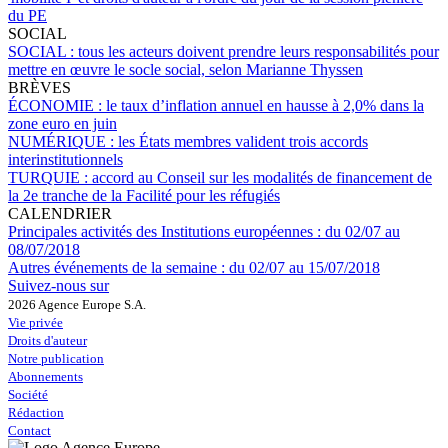
du PE
SOCIAL
SOCIAL :
tous les acteurs doivent prendre leurs responsabilités pour
mettre en œuvre le socle social, selon Marianne Thyssen
BRÈVES
ÉCONOMIE :
le taux d’inflation annuel en hausse à 2,0% dans la
zone euro en juin
NUMÉRIQUE :
les États membres valident trois accords
interinstitutionnels
TURQUIE :
accord au Conseil sur les modalités de financement de
la 2e tranche de la Facilité pour les réfugiés
CALENDRIER
Principales activités des Institutions européennes :
du 02/07 au
08/07/2018
Autres événements de la semaine :
du 02/07 au 15/07/2018
Suivez-nous sur
2026 Agence Europe S.A.
Vie privée
Droits d'auteur
Notre publication
Abonnements
Société
Rédaction
Contact