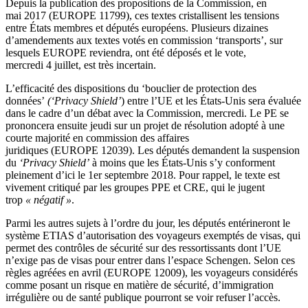
Depuis la publication des propositions de la Commission, en
mai 2017 (EUROPE 11799), ces textes cristallisent les tensions
entre États membres et députés européens. Plusieurs dizaines
d’amendements aux textes votés en commission ‘transports’, sur
lesquels EUROPE reviendra, ont été déposés et le vote,
mercredi 4 juillet, est très incertain.
L’efficacité des dispositions du ‘bouclier de protection des
données’
(‘Privacy Shield’
) entre l’UE et les États-Unis sera évaluée
dans le cadre d’un débat avec la Commission, mercredi. Le PE se
prononcera ensuite jeudi sur un projet de résolution adopté à une
courte majorité en commission des affaires
juridiques (EUROPE 12039). Les députés demandent la suspension
du
‘Privacy Shield’
à moins que les États-Unis s’y conforment
pleinement d’ici le 1er septembre 2018. Pour rappel, le texte est
vivement critiqué par les groupes PPE et CRE, qui le jugent
trop
« négatif »
.
Parmi les autres sujets à l’ordre du jour, les députés entérineront le
système ETIAS d’autorisation des voyageurs exemptés de visas, qui
permet des contrôles de sécurité sur des ressortissants dont l’UE
n’exige pas de visas pour entrer dans l’espace Schengen. Selon ces
règles agréées en avril (EUROPE 12009), les voyageurs considérés
comme posant un risque en matière de sécurité, d’immigration
irrégulière ou de santé publique pourront se voir refuser l’accès.