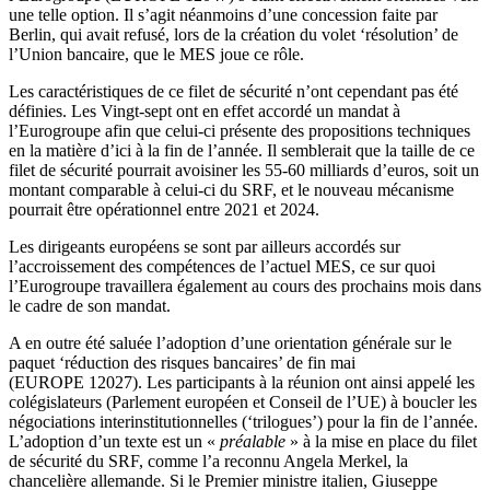
une telle option. Il s’agit néanmoins d’une concession faite par
Berlin, qui avait refusé, lors de la création du volet ‘résolution’ de
l’Union bancaire, que le MES joue ce rôle.
Les caractéristiques de ce filet de sécurité n’ont cependant pas été
définies. Les Vingt-sept ont en effet accordé un mandat à
l’Eurogroupe afin que celui-ci présente des propositions techniques
en la matière d’ici à la fin de l’année. Il semblerait que la taille de ce
filet de sécurité pourrait avoisiner les 55-60 milliards d’euros, soit un
montant comparable à celui-ci du SRF, et le nouveau mécanisme
pourrait être opérationnel entre 2021 et 2024.
Les dirigeants européens se sont par ailleurs accordés sur
l’accroissement des compétences de l’actuel MES, ce sur quoi
l’Eurogroupe travaillera également au cours des prochains mois dans
le cadre de son mandat.
A en outre été saluée l’adoption d’une orientation générale sur le
paquet ‘réduction des risques bancaires’ de fin mai
(EUROPE 12027). Les participants à la réunion ont ainsi appelé les
colégislateurs (Parlement européen et Conseil de l’UE) à boucler les
négociations interinstitutionnelles (‘trilogues’) pour la fin de l’année.
L’adoption d’un texte est un «
préalable
» à la mise en place du filet
de sécurité du SRF, comme l’a reconnu Angela Merkel, la
chancelière allemande. Si le Premier ministre italien, Giuseppe