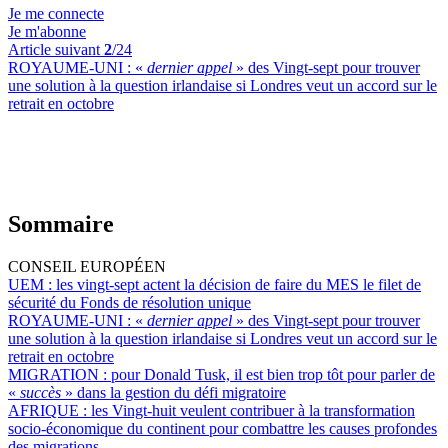
Je me connecte
Je m'abonne
Article suivant
2
/24
ROYAUME-UNI :
«
dernier appel
» des Vingt-sept pour trouver
une solution à la question irlandaise si Londres veut un accord sur le
retrait en octobre
Sommaire
CONSEIL EUROPÉEN
UEM :
les vingt-sept actent la décision de faire du MES le filet de
sécurité du Fonds de résolution unique
ROYAUME-UNI :
«
dernier appel
» des Vingt-sept pour trouver
une solution à la question irlandaise si Londres veut un accord sur le
retrait en octobre
MIGRATION :
pour Donald Tusk, il est bien trop tôt pour parler de
«
succès
» dans la gestion du défi migratoire
AFRIQUE :
les Vingt-huit veulent contribuer à la transformation
socio-économique du continent pour combattre les causes profondes
des migrations