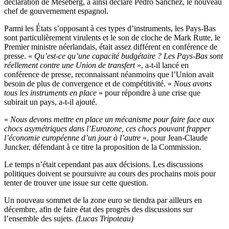
déclaration de Meseberg, a ainsi déclaré Pedro Sánchez, le nouveau
chef de gouvernement espagnol.
Parmi les États s’opposant à ces types d’instruments, les Pays-Bas
sont particulièrement virulents et le son de cloche de Mark Rutte, le
Premier ministre néerlandais, était assez différent en conférence de
presse. «
Qu’est-ce qu’une capacité budgétaire ? Les Pays-Bas sont
réellement contre une Union de transfert
», a-t-il lancé en
conférence de presse, reconnaissant néanmoins que l’Union avait
besoin de plus de convergence et de compétitivité. «
Nous avons
tous les instruments en place
» pour répondre à une crise que
subirait un pays, a-t-il ajouté.
«
Nous devons mettre en place un mécanisme pour faire face aux
chocs asymétriques dans l’Eurozone, ces chocs pouvant frapper
l’économie européenne d’un jour à l’autre
», pour Jean-Claude
Juncker, défendant à ce titre la proposition de la Commission.
Le temps n’était cependant pas aux décisions. Les discussions
politiques doivent se poursuivre au cours des prochains mois pour
tenter de trouver une issue sur cette question.
Un nouveau sommet de la zone euro se tiendra par ailleurs en
décembre, afin de faire état des progrès des discussions sur
l’ensemble des sujets.
(Lucas Tripoteau)