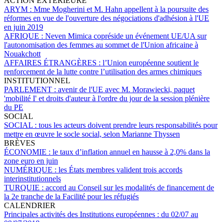
ACTION EXTÉRIEURE
ARYM :
Mme Mogherini et M. Hahn appellent à la poursuite des
réformes en vue de l'ouverture des négociations d'adhésion à l'UE
en juin 2019
AFRIQUE :
Neven Mimica copréside un événement UE/UA sur
l'autonomisation des femmes au sommet de l'Union africaine à
Nouakchott
AFFAIRES ÉTRANGÈRES :
l’Union européenne soutient le
renforcement de la lutte contre l’utilisation des armes chimiques
INSTITUTIONNEL
PARLEMENT :
avenir de l'UE avec M. Morawiecki, paquet
'mobilité I' et droits d'auteur à l'ordre du jour de la session plénière
du PE
SOCIAL
SOCIAL :
tous les acteurs doivent prendre leurs responsabilités pour
mettre en œuvre le socle social, selon Marianne Thyssen
BRÈVES
ÉCONOMIE :
le taux d’inflation annuel en hausse à 2,0% dans la
zone euro en juin
NUMÉRIQUE :
les États membres valident trois accords
interinstitutionnels
TURQUIE :
accord au Conseil sur les modalités de financement de
la 2e tranche de la Facilité pour les réfugiés
CALENDRIER
Principales activités des Institutions européennes :
du 02/07 au