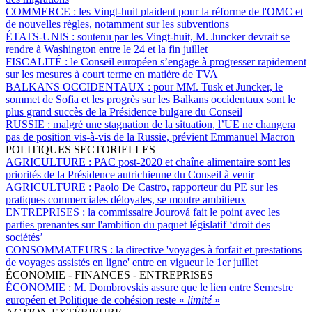
COMMERCE :
les Vingt-huit plaident pour la réforme de l'OMC et
de nouvelles règles, notamment sur les subventions
ÉTATS-UNIS :
soutenu par les Vingt-huit, M. Juncker devrait se
rendre à Washington entre le 24 et la fin juillet
FISCALITÉ :
le Conseil européen s’engage à progresser rapidement
sur les mesures à court terme en matière de TVA
BALKANS OCCIDENTAUX :
pour MM. Tusk et Juncker, le
sommet de Sofia et les progrès sur les Balkans occidentaux sont le
plus grand succès de la Présidence bulgare du Conseil
RUSSIE :
malgré une stagnation de la situation, l’UE ne changera
pas de position vis-à-vis de la Russie, prévient Emmanuel Macron
POLITIQUES SECTORIELLES
AGRICULTURE :
PAC post-2020 et chaîne alimentaire sont les
priorités de la Présidence autrichienne du Conseil à venir
AGRICULTURE :
Paolo De Castro, rapporteur du PE sur les
pratiques commerciales déloyales, se montre ambitieux
ENTREPRISES :
la commissaire Jourová fait le point avec les
parties prenantes sur l'ambition du paquet législatif ‘droit des
sociétés’
CONSOMMATEURS :
la directive 'voyages à forfait et prestations
de voyages assistés en ligne' entre en vigueur le 1er juillet
ÉCONOMIE - FINANCES - ENTREPRISES
ÉCONOMIE :
M. Dombrovskis assure que le lien entre Semestre
européen et Politique de cohésion reste «
limité
»