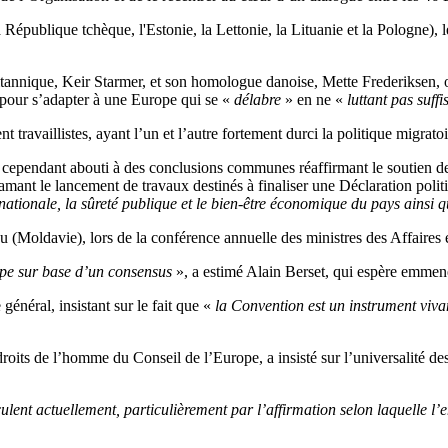
 République tchèque, l'Estonie, la Lettonie, la Lituanie et la Pologne), 
itannique, Keir Starmer, et son homologue danoise, Mette Frederiksen, o
pour s’adapter à une Europe qui se «
délabre
» en ne «
luttant pas suf
 travaillistes, ayant l’un et l’autre fortement durci la politique migratoi
a cependant abouti à des conclusions communes réaffirmant le soutien 
lamant le lancement de travaux destinés à finaliser une Déclaration po
tionale, la sûreté publique et le bien-être économique du pays ainsi qu
nău (Moldavie), lors de la conférence annuelle des ministres des Affaires
rope sur base d’un consensus
», a estimé Alain Berset, qui espère emmene
 général, insistant sur le fait que «
la Convention est un instrument viv
its de l’homme du Conseil de l’Europe, a insisté sur l’universalité des 
culent actuellement, particulièrement par l’affirmation selon laquelle l’