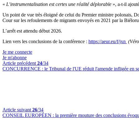
«
L’instrumentalisation est certes une réalité déplorable
», a-t-il ajout
Un point de vue très éloigné de celui du Premier ministre polonais,
Cour sur les refoulements de migrants envoyés en 2021 par la Biéloru
L’arrêt est attendu début 2026.
Lien vers les conclusions de la conférence :
https://aeur.eu/f/jxn
(Véro
Je me connecte
Je m'abonne
Article précédent
24
/34
CONCURRENCE :
le Tribunal de l'UE réduit l'amende infligée en
Article suivant
26
/34
CONSEIL EUROPÉEN :
la première mouture des conclusions évoque