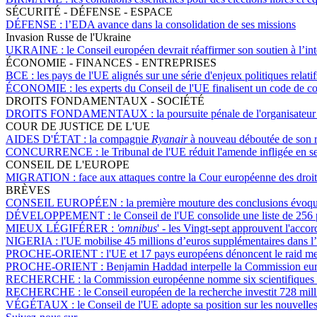
SÉCURITÉ - DÉFENSE - ESPACE
DÉFENSE :
l’EDA avance dans la consolidation de ses missions
Invasion Russe de l'Ukraine
UKRAINE :
le Conseil européen devrait réaffirmer son soutien à l’inté
ÉCONOMIE - FINANCES - ENTREPRISES
BCE :
les pays de l'UE alignés sur une série d'enjeux politiques relati
ÉCONOMIE :
les experts du Conseil de l'UE finalisent un code de con
DROITS FONDAMENTAUX - SOCIÉTÉ
DROITS FONDAMENTAUX :
la poursuite pénale de l'organisateur
COUR DE JUSTICE DE L'UE
AIDES D'ÉTAT :
la compagnie
Ryanair
à nouveau déboutée de son re
CONCURRENCE :
le Tribunal de l'UE réduit l'amende infligée en
CONSEIL DE L'EUROPE
MIGRATION :
face aux attaques contre la Cour européenne des droit
BRÈVES
CONSEIL EUROPÉEN :
la première mouture des conclusions évoque
DÉVELOPPEMENT :
le Conseil de l'UE consolide une liste de 256
MIEUX LÉGIFÉRER :
'omnibus
' - les Vingt-sept approuvent l'acc
NIGERIA :
l'UE mobilise 45 millions d’euros supplémentaires dans
PROCHE-ORIENT :
l'UE et 17 pays européens dénoncent le raid m
PROCHE-ORIENT :
Benjamin Haddad interpelle la Commission euro
RECHERCHE :
la Commission européenne nomme six scientifiques e
RECHERCHE :
le Conseil européen de la recherche investit 728 mil
VÉGÉTAUX :
le Conseil de l'UE adopte sa position sur les nouvelles