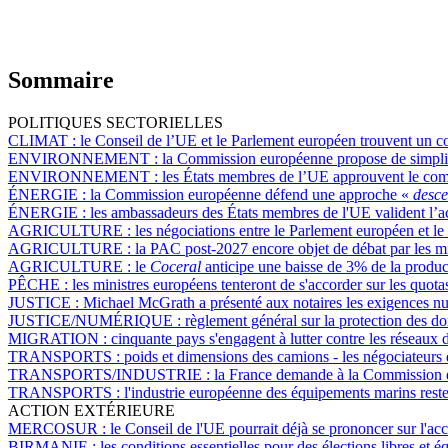
Sommaire
POLITIQUES SECTORIELLES
CLIMAT :
le Conseil de l’UE et le Parlement européen trouvent un c
ENVIRONNEMENT :
la Commission européenne propose de simplifie
ENVIRONNEMENT :
les États membres de l’UE approuvent le comp
ÉNERGIE :
la Commission européenne défend une approche «
desc
ÉNERGIE :
les ambassadeurs des États membres de l'UE valident l’ac
AGRICULTURE :
les négociations entre le Parlement européen et le 
AGRICULTURE :
la PAC post-2027 encore objet de débat par les m
AGRICULTURE :
le
Coceral
anticipe une baisse de 3% de la produc
PÊCHE :
les ministres européens tenteront de s'accorder sur les quo
JUSTICE :
Michael McGrath a présenté aux notaires les exigences num
JUSTICE/NUMÉRIQUE :
règlement général sur la protection des don
MIGRATION :
cinquante pays s'engagent à lutter contre les réseaux 
TRANSPORTS :
poids et dimensions des camions - les négociateurs
TRANSPORTS/INDUSTRIE :
la France demande à la Commission eu
TRANSPORTS :
l'industrie européenne des équipements marins rest
ACTION EXTÉRIEURE
MERCOSUR :
le Conseil de l'UE pourrait déjà se prononcer sur l
BIRMANIE :
les conditions essentielles pour des élections libres et 