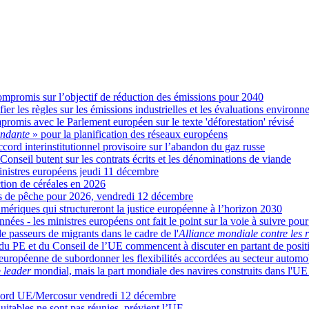
ompromis sur l’objectif de réduction des émissions pour 2040
r les règles sur les émissions industrielles et les évaluations environn
romis avec le Parlement européen sur le texte 'déforestation' révisé
endante
» pour la planification des réseaux européens
cord interinstitutionnel provisoire sur l’abandon du gaz russe
Conseil butent sur les contrats écrits et les dénominations de viande
inistres européens jeudi 11 décembre
tion de céréales en 2026
tas de pêche pour 2026, vendredi 12 décembre
ériques qui structureront la justice européenne à l’horizon 2030
nées - les ministres européens ont fait le point sur la voie à suivre pour
de passeurs de migrants dans le cadre de l'
Alliance mondiale contre les 
 du PE et du Conseil de l’UE commencent à discuter en partant de positi
ropéenne de subordonner les flexibilités accordées au secteur automob
e
leader
mondial, mais la part mondiale des navires construits dans l'UE
'accord UE/Mercosur vendredi 12 décembre
équitables ne sont pas réunies, prévient l’UE