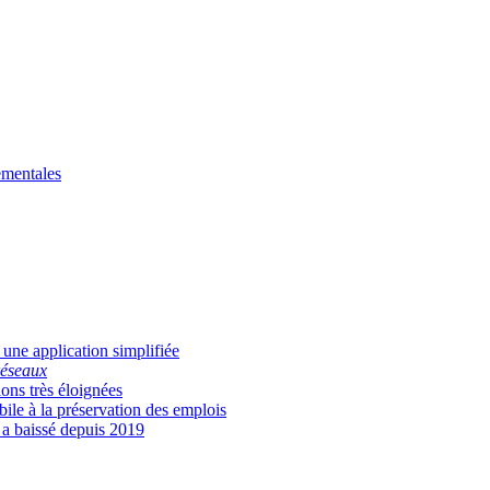
ementales
 une application simplifiée
réseaux
ons très éloignées
ile à la préservation des emplois
 a baissé depuis 2019