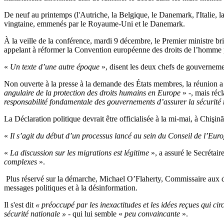
De neuf au printemps (l'Autriche, la Belgique, le Danemark, l'Italie, la
vingtaine, emmenés par le Royaume-Uni et le Danemark.
À la veille de la conférence, mardi 9 décembre, le Premier ministre br
appelant à réformer la Convention européenne des droits de l’homme 
«
Un texte d’une autre époque
», disent les deux chefs de gouvernement
Non ouverte à la presse à la demande des États membres, la réunion 
angulaire de la protection des droits humains en Europe
» -, mais réc
responsabilité fondamentale des gouvernements d’assurer la sécurité na
La Déclaration politique devrait être officialisée à la mi-mai, à Chişi
«
Il s’agit du début d’un processus lancé au sein du Conseil de l’Eu
«
La discussion sur les migrations est légitime
», a assuré le Secrétaire
complexes
».
Plus réservé sur la démarche, Michael O’Flaherty, Commissaire aux dro
messages politiques et à la désinformation.
Il s'est dit
«
préoccupé par les inexactitudes et les idées reçues qui cir
sécurité nationale
» -
qui lui semble «
peu convaincante
».