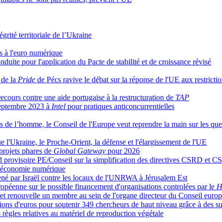
grité territoriale de l’Ukraine
fs à l'euro numérique
duite pour l'application du Pacte de stabilité et de croissance révisé
 de la
Pride
de Pécs ravive le débat sur la réponse de l'UE aux restricti
cours contre une aide portugaise à la restructuration de
TAP
 septembre 2023 à
Intel
pour pratiques anticoncurrentielles
s de l’homme, le Conseil de l'Europe veut reprendre la main sur les que
 l'Ukraine, le Proche-Orient, la défense et l'élargissement de l'UE
 projets phares de
Global Gateway
pour 2026
ord provisoire PE/Conseil sur la simplification des directives CSRD et
 l’économie numérique
ené par Israël contre les locaux de l'UNRWA à Jérusalem Est
péenne sur le possible financement d'organisations controlées par le
H
t renouvelle un membre au sein de l'organe directeur du Conseil europ
lions d'euros pour soutenir 349 chercheurs de haut niveau grâce à des s
 règles relatives au matériel de reproduction végétale