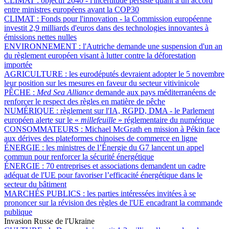
CLIMAT :
objectif 2040 - l'incertitude persiste quant à un accord
entre ministres européens avant la COP30
CLIMAT :
Fonds pour l'innovation - la Commission européenne
investit 2,9 milliards d'euros dans des technologies innovantes à
émissions nettes nulles
ENVIRONNEMENT :
l'Autriche demande une suspension d'un an
du règlement européen visant à lutter contre la déforestation
importée
AGRICULTURE :
les eurodéputés devraient adopter le 5 novembre
leur position sur les mesures en faveur du secteur vitivinicole
PÊCHE :
Med Sea Alliance
demande aux pays méditerranéens de
renforcer le respect des règles en matière de pêche
NUMÉRIQUE :
règlement sur l'IA, RGPD, DMA - le Parlement
européen alerte sur le «
millefeuille
» réglementaire du numérique
CONSOMMATEURS :
Michael McGrath en mission à Pékin face
aux dérives des plateformes chinoises de commerce en ligne
ÉNERGIE :
les ministres de l’Énergie du G7 lancent un appel
commun pour renforcer la sécurité énergétique
ÉNERGIE :
70 entreprises et associations demandent un cadre
adéquat de l'UE pour favoriser l’efficacité énergétique dans le
secteur du bâtiment
MARCHÉS PUBLICS :
les parties intéressées invitées à se
prononcer sur la révision des règles de l'UE encadrant la commande
publique
Invasion Russe de l'Ukraine