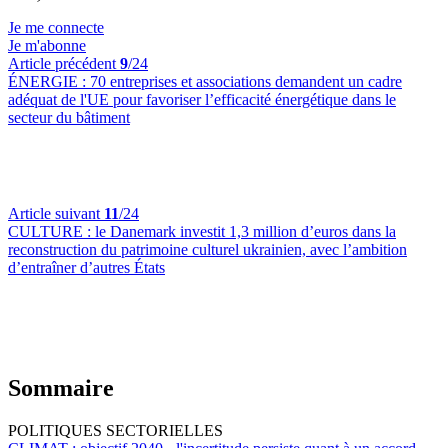
Je me connecte
Je m'abonne
Article précédent
9
/24
ÉNERGIE :
70 entreprises et associations demandent un cadre
adéquat de l'UE pour favoriser l’efficacité énergétique dans le
secteur du bâtiment
Article suivant
11
/24
CULTURE :
le Danemark investit 1,3 million d’euros dans la
reconstruction du patrimoine culturel ukrainien, avec l’ambition
d’entraîner d’autres États
Sommaire
POLITIQUES SECTORIELLES