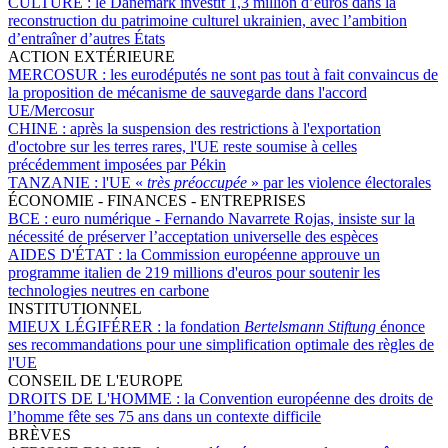
CULTURE :
le Danemark investit 1,3 million d’euros dans la
reconstruction du patrimoine culturel ukrainien, avec l’ambition
d’entraîner d’autres États
ACTION EXTÉRIEURE
MERCOSUR :
les eurodéputés ne sont pas tout à fait convaincus de
la proposition de mécanisme de sauvegarde dans l'accord
UE/Mercosur
CHINE :
après la suspension des restrictions à l'exportation
d'octobre sur les terres rares, l'UE reste soumise à celles
précédemment imposées par Pékin
TANZANIE :
l'UE «
très préoccupée
» par les violence électorales
ÉCONOMIE - FINANCES - ENTREPRISES
BCE :
euro numérique - Fernando Navarrete Rojas, insiste sur la
nécessité de préserver l’acceptation universelle des espèces
AIDES D'ÉTAT :
la Commission européenne approuve un
programme italien de 219 millions d'euros pour soutenir les
technologies neutres en carbone
INSTITUTIONNEL
MIEUX LÉGIFÉRER :
la fondation
Bertelsmann Stiftung
énonce
ses recommandations pour une simplification optimale des règles de
l'UE
CONSEIL DE L'EUROPE
DROITS DE L'HOMME :
la Convention européenne des droits de
l’homme fête ses 75 ans dans un contexte difficile
BRÈVES