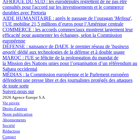
AFRIQUE DU SUD :
les eurodéputés regrettent de ne pas être
consultés pour l'accord sur les investissements et le commerce
durables avec Pretoria
AIDE HUMANITAIRE :
après le passage de l’ouragan '
Melissa
',
l’UE mobilise 21,5 millions d’euros pour l’Amérique centrale
COMMERCE :
les accords commerciaux montrent largement leur
efficacité pour augmenter les échanges, selon la Commission
européenne
DÉFENSE :
naissance de
DAEN
, le premier réseau de '
business
angels
' dédié aux technologies de la défense et à double usage
MAROC :
l'UE se félicite de la prolongation du mandat de
la Mission des Nations unies pour l’organisation d’un référendum au
Sahara occidental
MÉDIAS :
la Commission européenne et le Parlement européen
défendent une presse libre et des journalistes protégés des attaques
de toute sorte
Suivez-nous sur
2026 Agence Europe S.A.
Vie privée
Droits d'auteur
Notre publication
Abonnements
Société
Rédaction
Contact