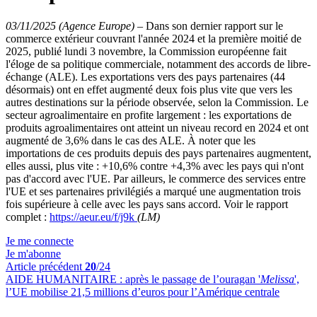
03/11/2025 (Agence Europe)
–
Dans son dernier rapport sur le
commerce extérieur couvrant l'année 2024 et la première moitié de
2025, publié lundi 3 novembre, la Commission européenne fait
l'éloge de sa politique commerciale, notamment des accords de libre-
échange (ALE). Les exportations vers des pays partenaires (44
désormais) ont en effet augmenté deux fois plus vite que vers les
autres destinations sur la période observée, selon la Commission. Le
secteur agroalimentaire en profite largement : les exportations de
produits agroalimentaires ont atteint un niveau record en 2024 et ont
augmenté de 3,6% dans le cas des ALE. À noter que les
importations de ces produits depuis des pays partenaires augmentent,
elles aussi, plus vite : +10,6% contre +4,3% avec les pays qui n'ont
pas d'accord avec l'UE. Par ailleurs, le commerce des services entre
l'UE et ses partenaires privilégiés a marqué une augmentation trois
fois supérieure à celle avec les pays sans accord. Voir le rapport
complet :
https://aeur.eu/f/j9k
(LM)
Je me connecte
Je m'abonne
Article précédent
20
/24
AIDE HUMANITAIRE :
après le passage de l’ouragan '
Melissa
',
l’UE mobilise 21,5 millions d’euros pour l’Amérique centrale