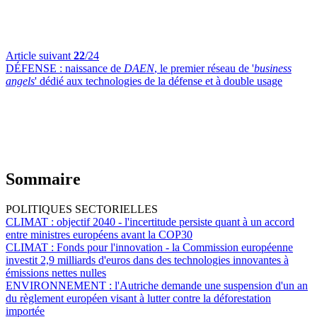
Article suivant
22
/24
DÉFENSE :
naissance de
DAEN
, le premier réseau de '
business
angels
' dédié aux technologies de la défense et à double usage
Sommaire
POLITIQUES SECTORIELLES
CLIMAT :
objectif 2040 - l'incertitude persiste quant à un accord
entre ministres européens avant la COP30
CLIMAT :
Fonds pour l'innovation - la Commission européenne
investit 2,9 milliards d'euros dans des technologies innovantes à
émissions nettes nulles
ENVIRONNEMENT :
l'Autriche demande une suspension d'un an
du règlement européen visant à lutter contre la déforestation
importée