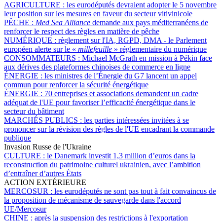
AGRICULTURE :
les eurodéputés devraient adopter le 5 novembre
leur position sur les mesures en faveur du secteur vitivinicole
PÊCHE :
Med Sea Alliance
demande aux pays méditerranéens de
renforcer le respect des règles en matière de pêche
NUMÉRIQUE :
règlement sur l'IA, RGPD, DMA - le Parlement
européen alerte sur le «
millefeuille
» réglementaire du numérique
CONSOMMATEURS :
Michael McGrath en mission à Pékin face
aux dérives des plateformes chinoises de commerce en ligne
ÉNERGIE :
les ministres de l’Énergie du G7 lancent un appel
commun pour renforcer la sécurité énergétique
ÉNERGIE :
70 entreprises et associations demandent un cadre
adéquat de l'UE pour favoriser l’efficacité énergétique dans le
secteur du bâtiment
MARCHÉS PUBLICS :
les parties intéressées invitées à se
prononcer sur la révision des règles de l'UE encadrant la commande
publique
Invasion Russe de l'Ukraine
CULTURE :
le Danemark investit 1,3 million d’euros dans la
reconstruction du patrimoine culturel ukrainien, avec l’ambition
d’entraîner d’autres États
ACTION EXTÉRIEURE
MERCOSUR :
les eurodéputés ne sont pas tout à fait convaincus de
la proposition de mécanisme de sauvegarde dans l'accord
UE/Mercosur
CHINE :
après la suspension des restrictions à l'exportation