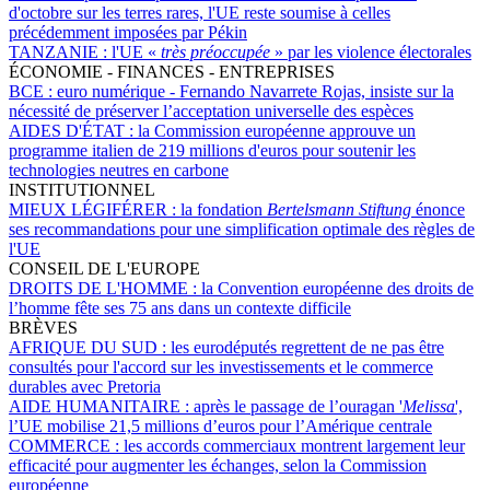
d'octobre sur les terres rares, l'UE reste soumise à celles
précédemment imposées par Pékin
TANZANIE :
l'UE «
très préoccupée
» par les violence électorales
ÉCONOMIE - FINANCES - ENTREPRISES
BCE :
euro numérique - Fernando Navarrete Rojas, insiste sur la
nécessité de préserver l’acceptation universelle des espèces
AIDES D'ÉTAT :
la Commission européenne approuve un
programme italien de 219 millions d'euros pour soutenir les
technologies neutres en carbone
INSTITUTIONNEL
MIEUX LÉGIFÉRER :
la fondation
Bertelsmann Stiftung
énonce
ses recommandations pour une simplification optimale des règles de
l'UE
CONSEIL DE L'EUROPE
DROITS DE L'HOMME :
la Convention européenne des droits de
l’homme fête ses 75 ans dans un contexte difficile
BRÈVES
AFRIQUE DU SUD :
les eurodéputés regrettent de ne pas être
consultés pour l'accord sur les investissements et le commerce
durables avec Pretoria
AIDE HUMANITAIRE :
après le passage de l’ouragan '
Melissa
',
l’UE mobilise 21,5 millions d’euros pour l’Amérique centrale
COMMERCE :
les accords commerciaux montrent largement leur
efficacité pour augmenter les échanges, selon la Commission
européenne