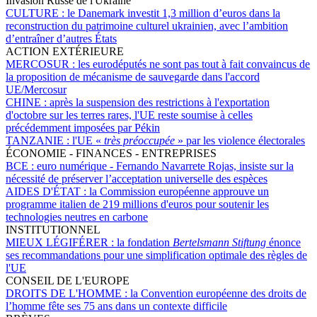
Invasion Russe de l'Ukraine
CULTURE :
le Danemark investit 1,3 million d’euros dans la
reconstruction du patrimoine culturel ukrainien, avec l’ambition
d’entraîner d’autres États
ACTION EXTÉRIEURE
MERCOSUR :
les eurodéputés ne sont pas tout à fait convaincus de
la proposition de mécanisme de sauvegarde dans l'accord
UE/Mercosur
CHINE :
après la suspension des restrictions à l'exportation
d'octobre sur les terres rares, l'UE reste soumise à celles
précédemment imposées par Pékin
TANZANIE :
l'UE «
très préoccupée
» par les violence électorales
ÉCONOMIE - FINANCES - ENTREPRISES
BCE :
euro numérique - Fernando Navarrete Rojas, insiste sur la
nécessité de préserver l’acceptation universelle des espèces
AIDES D'ÉTAT :
la Commission européenne approuve un
programme italien de 219 millions d'euros pour soutenir les
technologies neutres en carbone
INSTITUTIONNEL
MIEUX LÉGIFÉRER :
la fondation
Bertelsmann Stiftung
énonce
ses recommandations pour une simplification optimale des règles de
l'UE
CONSEIL DE L'EUROPE
DROITS DE L'HOMME :
la Convention européenne des droits de
l’homme fête ses 75 ans dans un contexte difficile