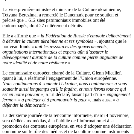
La vice-première ministre et ministre de la Culture ukrainienne,
Tetyana Berezhna, a remercié le Danemark pour ce soutien et
précisé que 1 612 sites patrimoniaux immobiles ont été
endommagés, dont 27 entièrement détruits.
Elle a affirmé que «
la Fédération de Russie s’emploie délibérément
à détruire la culture ukrainienne et ses symboles
», ajoutant que le
nouveau fonds «
unit les ressources des gouvernements,
organisations internationales et experts afin d’assurer le
développement durable de la culture comme pierre angulaire de
notre identité et de notre résilience
».
Le commissaire européen chargé de la Culture, Glenn Micallef,
quant à lui, a réaffirmé l’engagement de l’Union européenne. «
Nous continuerons à soutenir l'Ukraine, nous continuerons à vous
soutenir aussi longtemps qu'il le faudra, et nous ferons tout ce qui
est en notre pouvoir
», a-t-il déclaré, faisant part d’un «
engagement
ferme
» «
à protéger et à promouvoir la paix
», mais aussi «
à
défendre la démocratie
».
La deuxième journée de la rencontre informelle, mardi 4 novembre,
sera dédiée aux médias, à la fiabilité de l’information et à la
promotion des contenus européens, en vue d’adopter une déclaration
commune sur le rôle des médias et de la culture comme instruments