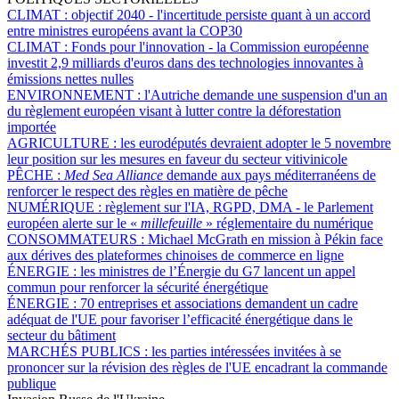
CLIMAT :
objectif 2040 - l'incertitude persiste quant à un accord
entre ministres européens avant la COP30
CLIMAT :
Fonds pour l'innovation - la Commission européenne
investit 2,9 milliards d'euros dans des technologies innovantes à
émissions nettes nulles
ENVIRONNEMENT :
l'Autriche demande une suspension d'un an
du règlement européen visant à lutter contre la déforestation
importée
AGRICULTURE :
les eurodéputés devraient adopter le 5 novembre
leur position sur les mesures en faveur du secteur vitivinicole
PÊCHE :
Med Sea Alliance
demande aux pays méditerranéens de
renforcer le respect des règles en matière de pêche
NUMÉRIQUE :
règlement sur l'IA, RGPD, DMA - le Parlement
européen alerte sur le «
millefeuille
» réglementaire du numérique
CONSOMMATEURS :
Michael McGrath en mission à Pékin face
aux dérives des plateformes chinoises de commerce en ligne
ÉNERGIE :
les ministres de l’Énergie du G7 lancent un appel
commun pour renforcer la sécurité énergétique
ÉNERGIE :
70 entreprises et associations demandent un cadre
adéquat de l'UE pour favoriser l’efficacité énergétique dans le
secteur du bâtiment
MARCHÉS PUBLICS :
les parties intéressées invitées à se
prononcer sur la révision des règles de l'UE encadrant la commande
publique