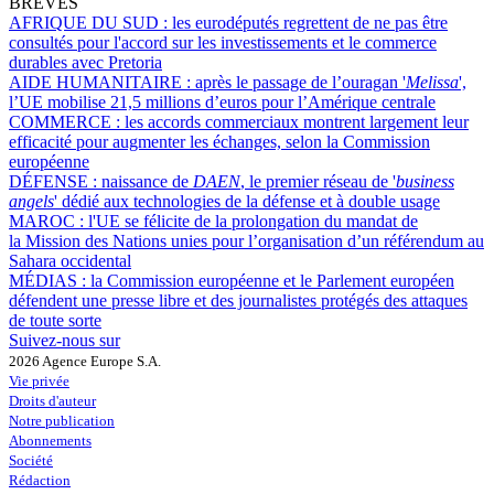
BRÈVES
AFRIQUE DU SUD :
les eurodéputés regrettent de ne pas être
consultés pour l'accord sur les investissements et le commerce
durables avec Pretoria
AIDE HUMANITAIRE :
après le passage de l’ouragan '
Melissa
',
l’UE mobilise 21,5 millions d’euros pour l’Amérique centrale
COMMERCE :
les accords commerciaux montrent largement leur
efficacité pour augmenter les échanges, selon la Commission
européenne
DÉFENSE :
naissance de
DAEN
, le premier réseau de '
business
angels
' dédié aux technologies de la défense et à double usage
MAROC :
l'UE se félicite de la prolongation du mandat de
la Mission des Nations unies pour l’organisation d’un référendum au
Sahara occidental
MÉDIAS :
la Commission européenne et le Parlement européen
défendent une presse libre et des journalistes protégés des attaques
de toute sorte
Suivez-nous sur
2026 Agence Europe S.A.
Vie privée
Droits d'auteur
Notre publication
Abonnements
Société
Rédaction