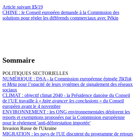
Article suivant
15
/19
CHINE :
le Conseil européen demande à la Commission des
solutions pour régler les différends commerciaux avec Pékin
Sommaire
POLITIQUES SECTORIELLES
NUMÉRIQUE :
DSA - la Commission européenne épingle
TikTok
et
Meta
pour l’opacité de leurs systèmes de signalement des réseaux
sociaux
CLIMAT :
objectif climat 2040 - la Présidence danoise du Conseil
de l’UE travaille à «
faire avancer les conclusions
» du Conseil
européen avant le 4 novembre
ENVIRONNEMENT :
les ONG environnementales déplorent les
reports et exemptions proposées par la Commission européenne
pour le règlement 'anti-déforestation importée'
Invasion Russe de l'Ukraine
MIGRATION :
les pays de l'UE discutent du programme de retours