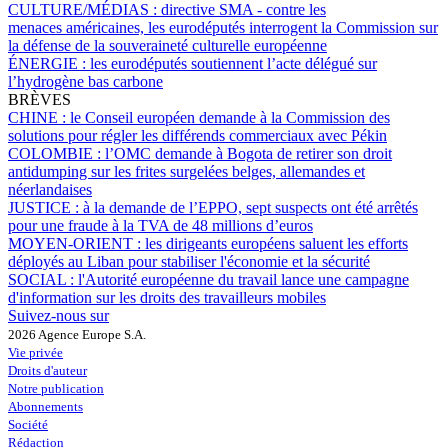
CULTURE/MÉDIAS :
directive SMA - contre les
menaces américaines, les eurodéputés interrogent la Commission sur
la défense de la souveraineté culturelle européenne
ÉNERGIE :
les eurodéputés soutiennent l’acte délégué sur
l’hydrogène bas carbone
BRÈVES
CHINE :
le Conseil européen demande à la Commission des
solutions pour régler les différends commerciaux avec Pékin
COLOMBIE :
l’OMC demande à Bogota de retirer son droit
antidumping sur les frites surgelées belges, allemandes et
néerlandaises
JUSTICE :
à la demande de l’EPPO, sept suspects ont été arrêtés
pour une fraude à la TVA de 48 millions d’euros
MOYEN-ORIENT :
les dirigeants européens saluent les efforts
déployés au Liban pour stabiliser l'économie et la sécurité
SOCIAL :
l'Autorité européenne du travail lance une campagne
d'information sur les droits des travailleurs mobiles
Suivez-nous sur
2026 Agence Europe S.A.
Vie privée
Droits d'auteur
Notre publication
Abonnements
Société
Rédaction