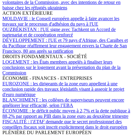
volontaires de la Commission, avec des intentions de retour en
baisse chez les réfugiés ukrainiens
ACTION EXTÉRIEURE
MOLDAVIE :
le Conseil européen appelle à faire avancer les
travaux sur le processus d'adhésion du pays à l'UE
OUZBÉKISTAN :
l'UE signe avec Tachkent un Accord de
partenariat et de coopération renforcé
DÉVELOPPEMENT :
l'UE et 79 pays d'Afrique, des Caraïbes et
du Pacifique réaffirment leur engagement envers la Charte de San
Francisco, 80 ans après sa ratification
DROITS FONDAMENTAUX - SOCIÉTÉ
LOGEMENT :
les États membres appelés à finaliser leurs
conclusions sur le logement avant la présentation du plan de la
Commission
ÉCONOMIE - FINANCES - ENTREPRISES
EUROZONE :
les dirigeants de la zone euro appellent à une
conclusion rapide des travaux législatifs visant à asseoir le projet
d'euro numérique
BLANCHIMENT :
les collèges de superviseurs peuvent encore
améliorer leur efficacité, selon l’EBA
ÉCONOMIE :
le déficit public moyen à 2,7% et la dette publique à
88,2% par rapport au PIB dans la zone euro au deuxième trimestre
FISCALITÉ :
l’
ETAF
demande que le secret professionnel des
conseillers fiscaux soit inscrit explicitement dans le droit européen
PLÉNIÈRE DU PARLEMENT EUROPÉEN