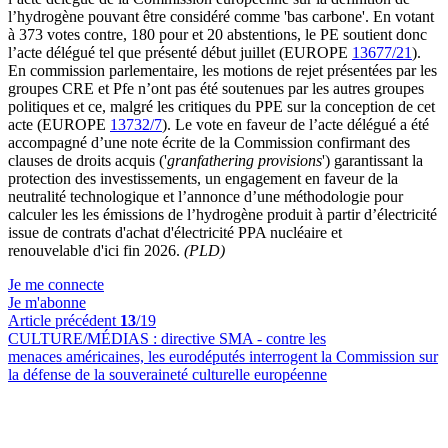
l’hydrogène pouvant être considéré comme 'bas carbone'. En votant
à 373 votes contre, 180 pour et 20 abstentions, le PE soutient donc
l’acte délégué tel que présenté début juillet (EUROPE
13677/21
).
En commission parlementaire, les motions de rejet présentées par les
groupes CRE et Pfe n’ont pas été soutenues par les autres groupes
politiques et ce, malgré les critiques du PPE sur la conception de cet
acte (EUROPE
13732/7
). Le vote en faveur de l’acte délégué a été
accompagné d’une note écrite de la Commission confirmant des
clauses de droits acquis ('
granfathering provisions
') garantissant la
protection des investissements, un engagement en faveur de la
neutralité technologique et l’annonce d’une méthodologie pour
calculer les les émissions de l’hydrogène produit à partir d’électricité
issue de contrats d'achat d'électricité PPA nucléaire et
renouvelable d'ici fin 2026.
(PLD)
Je me connecte
Je m'abonne
Article précédent
13
/19
CULTURE/MÉDIAS :
directive SMA - contre les
menaces américaines, les eurodéputés interrogent la Commission sur
la défense de la souveraineté culturelle européenne