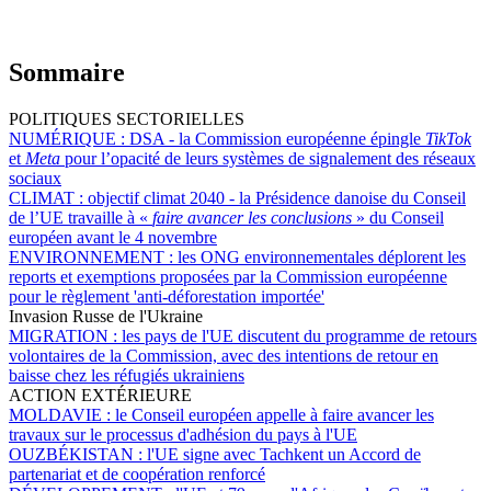
Sommaire
POLITIQUES SECTORIELLES
NUMÉRIQUE :
DSA - la Commission européenne épingle
TikTok
et
Meta
pour l’opacité de leurs systèmes de signalement des réseaux
sociaux
CLIMAT :
objectif climat 2040 - la Présidence danoise du Conseil
de l’UE travaille à «
faire avancer les conclusions
» du Conseil
européen avant le 4 novembre
ENVIRONNEMENT :
les ONG environnementales déplorent les
reports et exemptions proposées par la Commission européenne
pour le règlement 'anti-déforestation importée'
Invasion Russe de l'Ukraine
MIGRATION :
les pays de l'UE discutent du programme de retours
volontaires de la Commission, avec des intentions de retour en
baisse chez les réfugiés ukrainiens
ACTION EXTÉRIEURE
MOLDAVIE :
le Conseil européen appelle à faire avancer les
travaux sur le processus d'adhésion du pays à l'UE
OUZBÉKISTAN :
l'UE signe avec Tachkent un Accord de
partenariat et de coopération renforcé