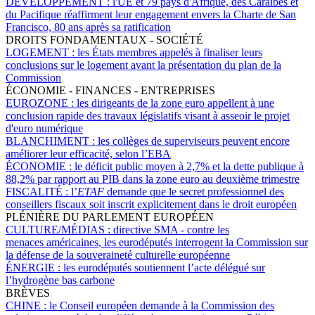
DÉVELOPPEMENT :
l'UE et 79 pays d'Afrique, des Caraïbes et
du Pacifique réaffirment leur engagement envers la Charte de San
Francisco, 80 ans après sa ratification
DROITS FONDAMENTAUX - SOCIÉTÉ
LOGEMENT :
les États membres appelés à finaliser leurs
conclusions sur le logement avant la présentation du plan de la
Commission
ÉCONOMIE - FINANCES - ENTREPRISES
EUROZONE :
les dirigeants de la zone euro appellent à une
conclusion rapide des travaux législatifs visant à asseoir le projet
d'euro numérique
BLANCHIMENT :
les collèges de superviseurs peuvent encore
améliorer leur efficacité, selon l’EBA
ÉCONOMIE :
le déficit public moyen à 2,7% et la dette publique à
88,2% par rapport au PIB dans la zone euro au deuxième trimestre
FISCALITÉ :
l’
ETAF
demande que le secret professionnel des
conseillers fiscaux soit inscrit explicitement dans le droit européen
PLÉNIÈRE DU PARLEMENT EUROPÉEN
CULTURE/MÉDIAS :
directive SMA - contre les
menaces américaines, les eurodéputés interrogent la Commission sur
la défense de la souveraineté culturelle européenne
ÉNERGIE :
les eurodéputés soutiennent l’acte délégué sur
l’hydrogène bas carbone
BRÈVES
CHINE :
le Conseil européen demande à la Commission des