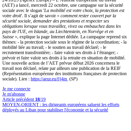
(AET) a lancé, mercredi 22 octobre, une campagne sur la sécurité
sociale avec le slogan '
La mobilité est votre choix, la protection est
votre droit
'. Il s’agit de savoir «
comment rester couvert par la
sécurité sociale, demander des prestations et respecter ses
obligations lorsque vous travaillez, vivez ou embauchez dans les
pays de l'UE, en Islande, au Liechtenstein, en Norvège et en
Suisse
», explique la page Internet dédiée. La campagne reprend six
thèmes: - la protection sociale sous le régime de la coordination; - la
mobilité liée au travail; - le soutien au travail déclaré; - le
recrutement transfrontière; - faire valoir ses droits à l’étranger; -
prévoir et faire valoir ses droits à la retraite en situation de mobilité.
Une nouvelle action de l’AET prévue début 2026 concernera le
travail non déclaré, relate par ailleurs une publication de la REIF
(Représentation européenne des institutions françaises de protection
sociale). Lien :
https://aeur.eu/f/j4m
(
SP
)
Je me connecte
Je m'abonne
Article précédent
18
/19
MOYEN-ORIENT :
les dirigeants européens saluent les efforts
déployés au Liban pour stabiliser l'économie et la sécurité