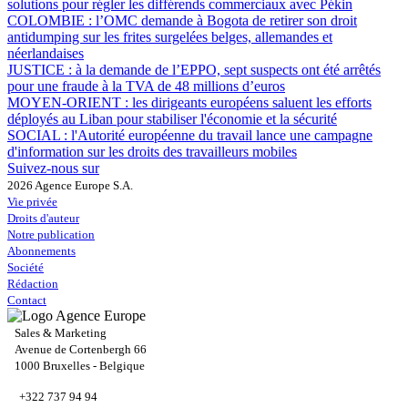
solutions pour régler les différends commerciaux avec Pékin
COLOMBIE :
l’OMC demande à Bogota de retirer son droit
antidumping sur les frites surgelées belges, allemandes et
néerlandaises
JUSTICE :
à la demande de l’EPPO, sept suspects ont été arrêtés
pour une fraude à la TVA de 48 millions d’euros
MOYEN-ORIENT :
les dirigeants européens saluent les efforts
déployés au Liban pour stabiliser l'économie et la sécurité
SOCIAL :
l'Autorité européenne du travail lance une campagne
d'information sur les droits des travailleurs mobiles
Suivez-nous sur
2026 Agence Europe S.A.
Vie privée
Droits d'auteur
Notre publication
Abonnements
Société
Rédaction
Contact
Sales & Marketing
Avenue de Cortenbergh 66
1000 Bruxelles - Belgique
+322 737 94 94