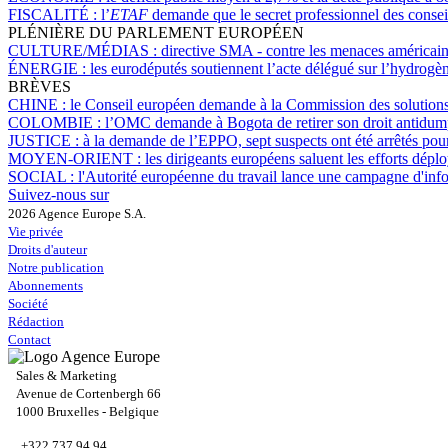
FISCALITÉ :
l’
ETAF
demande que le secret professionnel des conseill
PLÉNIÈRE DU PARLEMENT EUROPÉEN
CULTURE/MÉDIAS :
directive SMA - contre les menaces américaine
ÉNERGIE :
les eurodéputés soutiennent l’acte délégué sur l’hydrogè
BRÈVES
CHINE :
le Conseil européen demande à la Commission des solutions
COLOMBIE :
l’OMC demande à Bogota de retirer son droit antidumpin
JUSTICE :
à la demande de l’EPPO, sept suspects ont été arrêtés pou
MOYEN-ORIENT :
les dirigeants européens saluent les efforts déplo
SOCIAL :
l'Autorité européenne du travail lance une campagne d'infor
Suivez-nous sur
2026 Agence Europe S.A.
Vie privée
Droits d'auteur
Notre publication
Abonnements
Société
Rédaction
Contact
Sales & Marketing
Avenue de Cortenbergh 66
1000 Bruxelles - Belgique
+322 737 94 94