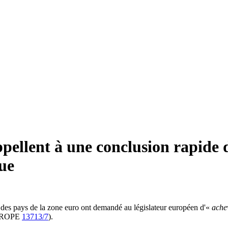
pellent à une conclusion rapide d
que
 des pays de la zone euro ont demandé au législateur européen d'«
achev
(EUROPE
13713/7
).