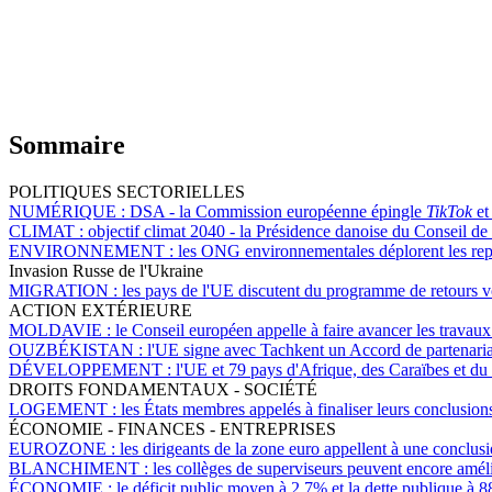
Sommaire
POLITIQUES SECTORIELLES
NUMÉRIQUE :
DSA - la Commission européenne épingle
TikTok
e
CLIMAT :
objectif climat 2040 - la Présidence danoise du Conseil de 
ENVIRONNEMENT :
les ONG environnementales déplorent les repo
Invasion Russe de l'Ukraine
MIGRATION :
les pays de l'UE discutent du programme de retours vo
ACTION EXTÉRIEURE
MOLDAVIE :
le Conseil européen appelle à faire avancer les travau
OUZBÉKISTAN :
l'UE signe avec Tachkent un Accord de partenaria
DÉVELOPPEMENT :
l'UE et 79 pays d'Afrique, des Caraïbes et du 
DROITS FONDAMENTAUX - SOCIÉTÉ
LOGEMENT :
les États membres appelés à finaliser leurs conclusio
ÉCONOMIE - FINANCES - ENTREPRISES
EUROZONE :
les dirigeants de la zone euro appellent à une conclusi
BLANCHIMENT :
les collèges de superviseurs peuvent encore améli
ÉCONOMIE :
le déficit public moyen à 2,7% et la dette publique à