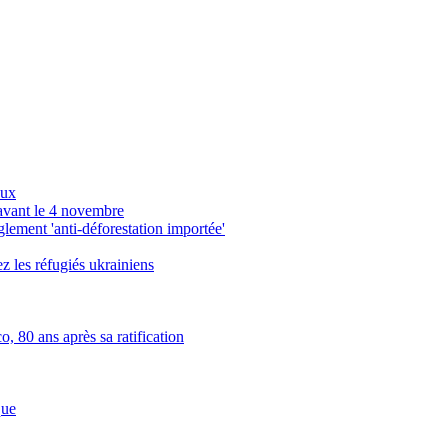
aux
avant le 4 novembre
ement 'anti-déforestation importée'
z les réfugiés ukrainiens
, 80 ans après sa ratification
que