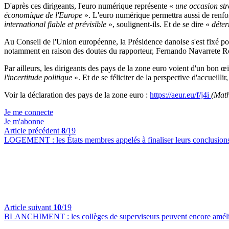
D'après ces dirigeants, l'euro numérique représente «
une occasion stra
économique de l'Europe
». L'euro numérique permettra aussi de renforc
international fiable et prévisible
», soulignent-ils. Et de se dire «
déte
Au Conseil de l'Union européenne, la Présidence danoise s'est fixé po
notamment en raison des doutes du rapporteur, Fernando Navarrete
Par ailleurs, les dirigeants des pays de la zone euro voient d'un bon
l'incertitude politique
». Et de se féliciter de la perspective d'accueil
Voir la déclaration des pays de la zone euro :
https://aeur.eu/f/j4i
(Math
Je me connecte
Je m'abonne
Article précédent
8
/19
LOGEMENT :
les États membres appelés à finaliser leurs conclusio
Article suivant
10
/19
BLANCHIMENT :
les collèges de superviseurs peuvent encore améli