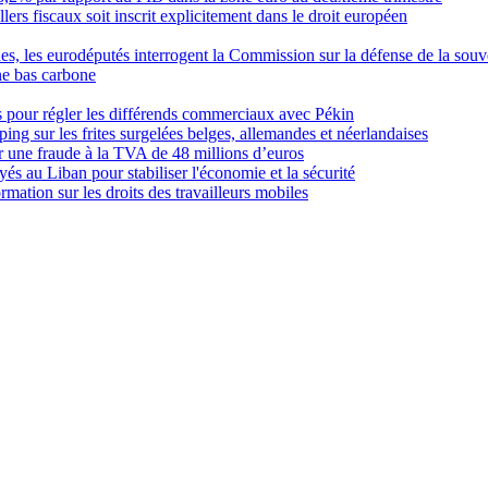
ers fiscaux soit inscrit explicitement dans le droit européen
s, les eurodéputés interrogent la Commission sur la défense de la souv
ne bas carbone
 pour régler les différends commerciaux avec Pékin
g sur les frites surgelées belges, allemandes et néerlandaises
r une fraude à la TVA de 48 millions d’euros
yés au Liban pour stabiliser l'économie et la sécurité
mation sur les droits des travailleurs mobiles