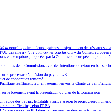
t
Meta
pour l’opacité de leurs systèmes de signalement des réseaux soci
l’UE travaille à «
faire avancer les conclusions
» du Conseil européen 
rts et exemptions proposées par la Commission européenne pour le règl
lontaires de la Commission, avec des intentions de retour en baisse che
x sur le processus d'adhésion du pays à l'UE
t et de coopération renforcé
Pacifique réaffirment leur engagement envers la Charte de San Francisco
ns sur le logement avant la présentation du plan de la Commission
on rapide des travaux législatifs visant à asseoir le projet d'euro numéri
orer leur efficacité, selon l’EBA
 88,2% par rapport au PIB dans la zone euro au deuxième trimestre