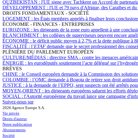
OUZBÉKISTAN :
l'UE signe avec Tachkent un Accord de partenaria
DÉVELOPPEMENT :
l'UE et 79 pays d'Afrique, des Caraïbes et du 
DROITS FONDAMENTAUX - SOCIÉTÉ
LOGEMENT :
les États membres appelés à finaliser leurs conclusio
ÉCONOMIE - FINANCES - ENTREPRISES
EUROZONE :
les dirigeants de la zone euro appellent à une conclusi
BLANCHIMENT :
les collèges de superviseurs peuvent encore améli
ÉCONOMIE :
le déficit public moyen à 2,7% et la dette publique à
FISCALITÉ :
l’
ETAF
demande que le secret professionnel des conseill
PLÉNIÈRE DU PARLEMENT EUROPÉEN
CULTURE/MÉDIAS :
directive SMA - contre les menaces américaine
ÉNERGIE :
les eurodéputés soutiennent l’acte délégué sur l’hydrogè
BRÈVES
CHINE :
le Conseil européen demande à la Commission des solutions
COLOMBIE :
l’OMC demande à Bogota de retirer son droit antidumpin
JUSTICE :
à la demande de l’EPPO, sept suspects ont été arrêtés pou
MOYEN-ORIENT :
les dirigeants européens saluent les efforts déplo
SOCIAL :
l'Autorité européenne du travail lance une campagne d'infor
Suivez-nous sur
2026 Agence Europe S.A.
Vie privée
Droits d'auteur
Notre publication
Abonnements
Société