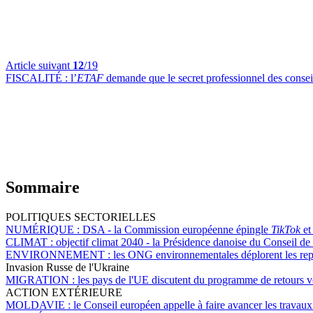
Article suivant
12
/19
FISCALITÉ :
l’
ETAF
demande que le secret professionnel des conseill
Sommaire
POLITIQUES SECTORIELLES
NUMÉRIQUE :
DSA - la Commission européenne épingle
TikTok
e
CLIMAT :
objectif climat 2040 - la Présidence danoise du Conseil de 
ENVIRONNEMENT :
les ONG environnementales déplorent les repo
Invasion Russe de l'Ukraine
MIGRATION :
les pays de l'UE discutent du programme de retours vo
ACTION EXTÉRIEURE
MOLDAVIE :
le Conseil européen appelle à faire avancer les travau