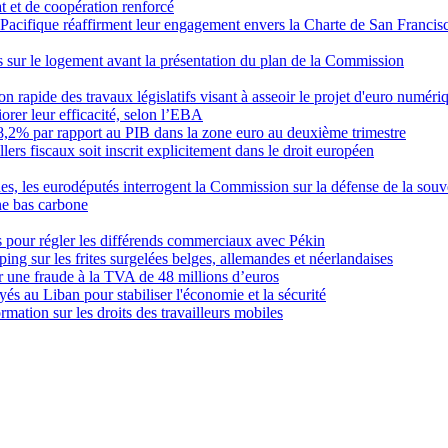
t et de coopération renforcé
Pacifique réaffirment leur engagement envers la Charte de San Francisco
ns sur le logement avant la présentation du plan de la Commission
on rapide des travaux législatifs visant à asseoir le projet d'euro numéri
orer leur efficacité, selon l’EBA
 88,2% par rapport au PIB dans la zone euro au deuxième trimestre
ers fiscaux soit inscrit explicitement dans le droit européen
s, les eurodéputés interrogent la Commission sur la défense de la souv
ne bas carbone
 pour régler les différends commerciaux avec Pékin
g sur les frites surgelées belges, allemandes et néerlandaises
r une fraude à la TVA de 48 millions d’euros
yés au Liban pour stabiliser l'économie et la sécurité
mation sur les droits des travailleurs mobiles