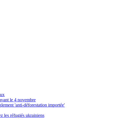
aux
avant le 4 novembre
ement 'anti-déforestation importée'
z les réfugiés ukrainiens