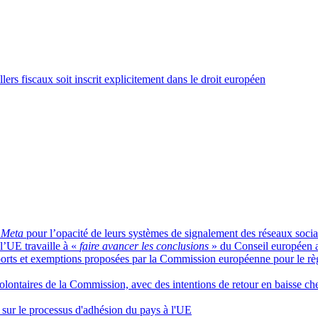
ers fiscaux soit inscrit explicitement dans le droit européen
t
Meta
pour l’opacité de leurs systèmes de signalement des réseaux soci
l’UE travaille à «
faire avancer les conclusions
» du Conseil européen 
rts et exemptions proposées par la Commission européenne pour le règl
lontaires de la Commission, avec des intentions de retour en baisse che
x sur le processus d'adhésion du pays à l'UE