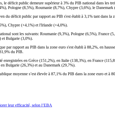
, le déficit public demeure supérieur à 3% du PIB national dans les tre
5,4%), Pologne (8,5%), Roumanie (8,7%), Chypre (3,6%), le Danemark (2
yen du déficit public par rapport au PIB s'est établi à 3,1% tant dans la
,5%), Chypre (+4,1%) et l'Irlande (+4,0%).
national sont les suivants: Roumanie (9,3%), Pologne (6,5%), France (
 et Bulgarie (3,0%).
blique par rapport au PIB dans la zone euro s'est établi à 88,2%, en hauss
 81,9% du PIB.
 été enregistrées en Grèce (151,2%), en Italie (138,3%), en France (115
, en Bulgarie (26,3%) et au Danemark (29,7%).
e publique moyenne s’est élevée à 87,1% du PIB dans la zone euro et à 
orer leur efficacité, selon l’EBA