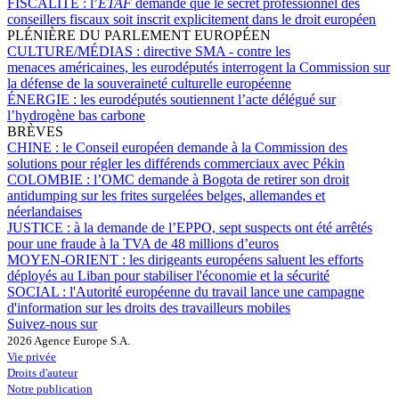
FISCALITÉ :
l’
ETAF
demande que le secret professionnel des
conseillers fiscaux soit inscrit explicitement dans le droit européen
PLÉNIÈRE DU PARLEMENT EUROPÉEN
CULTURE/MÉDIAS :
directive SMA - contre les
menaces américaines, les eurodéputés interrogent la Commission sur
la défense de la souveraineté culturelle européenne
ÉNERGIE :
les eurodéputés soutiennent l’acte délégué sur
l’hydrogène bas carbone
BRÈVES
CHINE :
le Conseil européen demande à la Commission des
solutions pour régler les différends commerciaux avec Pékin
COLOMBIE :
l’OMC demande à Bogota de retirer son droit
antidumping sur les frites surgelées belges, allemandes et
néerlandaises
JUSTICE :
à la demande de l’EPPO, sept suspects ont été arrêtés
pour une fraude à la TVA de 48 millions d’euros
MOYEN-ORIENT :
les dirigeants européens saluent les efforts
déployés au Liban pour stabiliser l'économie et la sécurité
SOCIAL :
l'Autorité européenne du travail lance une campagne
d'information sur les droits des travailleurs mobiles
Suivez-nous sur
2026 Agence Europe S.A.
Vie privée
Droits d'auteur
Notre publication