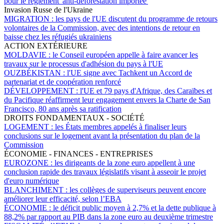
pour le règlement 'anti-déforestation importée'
Invasion Russe de l'Ukraine
MIGRATION :
les pays de l'UE discutent du programme de retours
volontaires de la Commission, avec des intentions de retour en
baisse chez les réfugiés ukrainiens
ACTION EXTÉRIEURE
MOLDAVIE :
le Conseil européen appelle à faire avancer les
travaux sur le processus d'adhésion du pays à l'UE
OUZBÉKISTAN :
l'UE signe avec Tachkent un Accord de
partenariat et de coopération renforcé
DÉVELOPPEMENT :
l'UE et 79 pays d'Afrique, des Caraïbes et
du Pacifique réaffirment leur engagement envers la Charte de San
Francisco, 80 ans après sa ratification
DROITS FONDAMENTAUX - SOCIÉTÉ
LOGEMENT :
les États membres appelés à finaliser leurs
conclusions sur le logement avant la présentation du plan de la
Commission
ÉCONOMIE - FINANCES - ENTREPRISES
EUROZONE :
les dirigeants de la zone euro appellent à une
conclusion rapide des travaux législatifs visant à asseoir le projet
d'euro numérique
BLANCHIMENT :
les collèges de superviseurs peuvent encore
améliorer leur efficacité, selon l’EBA
ÉCONOMIE :
le déficit public moyen à 2,7% et la dette publique à
88,2% par rapport au PIB dans la zone euro au deuxième trimestre