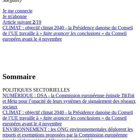
Stieffatre)
Je me connecte
Je m'abonne
Article suivant
2
/19
CLIMAT :
objectif climat 2040 - la Présidence danoise du Conseil
de l’UE travaille à «
faire avancer les conclusions
» du Conseil
européen avant le 4 novembre
Sommaire
POLITIQUES SECTORIELLES
NUMÉRIQUE :
DSA - la Commission européenne épingle
TikTok
et
Meta
pour l’opacité de leurs systèmes de signalement des réseaux
sociaux
CLIMAT :
objectif climat 2040 - la Présidence danoise du Conseil
de l’UE travaille à «
faire avancer les conclusions
» du Conseil
européen avant le 4 novembre
ENVIRONNEMENT :
les ONG environnementales déplorent les
reports et exemptions proposées par la Commission européenne