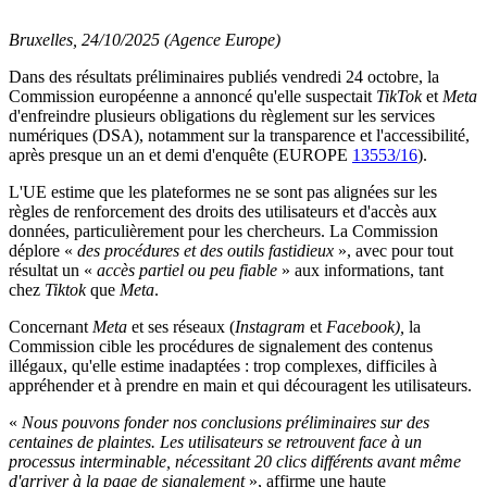
Bruxelles, 24/10/2025 (Agence Europe)
Dans des résultats préliminaires publiés vendredi 24 octobre, la
Commission européenne a annoncé qu'elle suspectait
TikTok
et
Meta
d'enfreindre plusieurs obligations du règlement sur les services
numériques (DSA), notamment sur la transparence et l'accessibilité,
après presque un an et demi d'enquête (EUROPE
13553/16
).
L'UE estime que les plateformes ne se sont pas alignées sur les
règles de renforcement des droits des utilisateurs et d'accès aux
données, particulièrement pour les chercheurs. La Commission
déplore «
des procédures et des outils fastidieux
», avec pour tout
résultat un «
accès partiel ou peu fiable
» aux informations, tant
chez
Tiktok
que
Meta
.
Concernant
Meta
et ses réseaux (
Instagram
et
Facebook),
la
Commission cible les procédures de signalement des contenus
illégaux, qu'elle estime inadaptées : trop complexes, difficiles à
appréhender et à prendre en main et qui découragent les utilisateurs.
«
Nous pouvons fonder nos conclusions préliminaires sur des
centaines de plaintes. Les utilisateurs se retrouvent face à un
processus interminable, nécessitant 20 clics différents avant même
d'arriver à la page de signalement
», affirme une haute