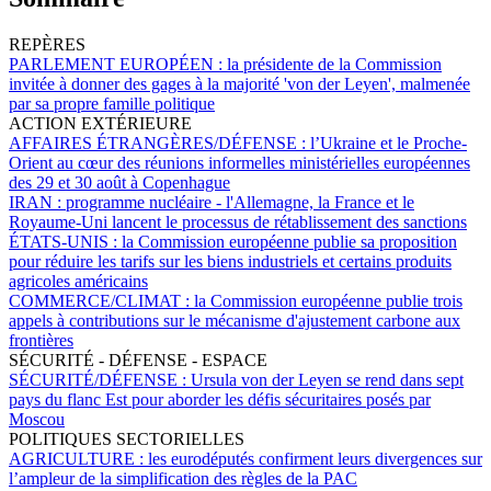
REPÈRES
PARLEMENT EUROPÉEN :
la présidente de la Commission
invitée à donner des gages à la majorité 'von der Leyen', malmenée
par sa propre famille politique
ACTION EXTÉRIEURE
AFFAIRES ÉTRANGÈRES/DÉFENSE :
l’Ukraine et le Proche-
Orient au cœur des réunions informelles ministérielles européennes
des 29 et 30 août à Copenhague
IRAN :
programme nucléaire - l'Allemagne, la France et le
Royaume-Uni lancent le processus de rétablissement des sanctions
ÉTATS-UNIS :
la Commission européenne publie sa proposition
pour réduire les tarifs sur les biens industriels et certains produits
agricoles américains
COMMERCE/CLIMAT :
la Commission européenne publie trois
appels à contributions sur le mécanisme d'ajustement carbone aux
frontières
SÉCURITÉ - DÉFENSE - ESPACE
SÉCURITÉ/DÉFENSE :
Ursula von der Leyen se rend dans sept
pays du flanc Est pour aborder les défis sécuritaires posés par
Moscou
POLITIQUES SECTORIELLES
AGRICULTURE :
les eurodéputés confirment leurs divergences sur
l’ampleur de la simplification des règles de la PAC