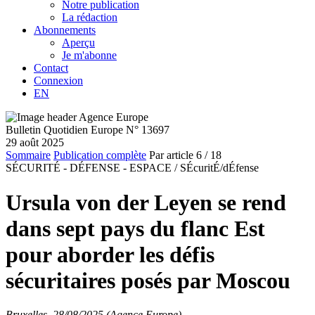
Notre publication
La rédaction
Abonnements
Aperçu
Je m'abonne
Contact
Connexion
EN
Bulletin Quotidien Europe N° 13697
29 août 2025
Sommaire
Publication complète
Par article
6
/ 18
SÉCURITÉ - DÉFENSE - ESPACE /
SÉcuritÉ/dÉfense
Ursula von der Leyen se rend
dans sept pays du flanc Est
pour aborder les défis
sécuritaires posés par Moscou
Bruxelles, 28/08/2025 (Agence Europe)