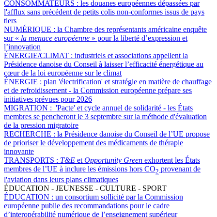
CONSOMMATEURS :
les douanes européennes dépassées par
l'afflux sans précédent de petits colis non-conformes issus de pays
tiers
NUMÉRIQUE :
la Chambre des représentants américaine enquête
sur «
la menace européenne
» pour la liberté d’expression et
l’innovation
ÉNERGIE/CLIMAT :
industriels et associations appellent la
Présidence danoise du Conseil à laisser l’efficacité énergétique au
cœur de la loi européenne sur le climat
ÉNERGIE :
plan 'électrification' et stratégie en matière de chauffage
et de refroidissement - la Commission européenne prépare ses
initiatives prévues pour 2026
MIGRATION :
'Pacte' et cycle annuel de solidarité - les États
membres se pencheront le 3 septembre sur la méthode d'évaluation
de la pression migratoire
RECHERCHE :
la Présidence danoise du Conseil de l’UE propose
de prioriser le développement des médicaments de thérapie
innovante
TRANSPORTS :
T&E
et
Opportunity Green
exhortent les États
membres de l’UE à inclure les émissions hors CO
provenant de
2
l'aviation dans leurs plans climatiques
ÉDUCATION - JEUNESSE - CULTURE - SPORT
ÉDUCATION :
un consortium sollicité par la Commission
européenne publie des recommandations pour le cadre
d’interopérabilité numérique de l’enseignement supérieur