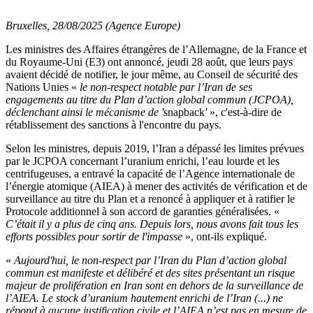
Bruxelles, 28/08/2025 (Agence Europe)
Les ministres des Affaires étrangères de l’Allemagne, de la France et
du Royaume-Uni (E3) ont annoncé, jeudi 28 août, que leurs pays
avaient décidé de notifier, le jour même, au Conseil de sécurité des
Nations Unies «
le non-respect notable par l’Iran de ses
engagements au titre du Plan d’action global commun (JCPOA),
déclenchant ainsi le mécanisme de '
snapback
'
», c'est-à-dire de
rétablissement des sanctions à l'encontre du pays.
Selon les ministres, depuis 2019, l’Iran a dépassé les limites prévues
par le JCPOA concernant l’uranium enrichi, l’eau lourde et les
centrifugeuses, a entravé la capacité de l’Agence internationale de
l’énergie atomique (AIEA) à mener des activités de vérification et de
surveillance au titre du Plan et a renoncé à appliquer et à ratifier le
Protocole additionnel à son accord de garanties généralisées. «
C’était il y a plus de cinq ans. Depuis lors, nous avons fait tous les
efforts possibles pour sortir de l'impasse
», ont-ils expliqué.
«
Aujourd'hui, le non-respect par l’Iran du Plan d’action global
commun est manifeste et délibéré et des sites présentant un risque
majeur de prolifération en Iran sont en dehors de la surveillance de
l’AIEA. Le stock d’uranium hautement enrichi de l’Iran (...) ne
répond à aucune justification civile et l’AIEA n’est pas en mesure de