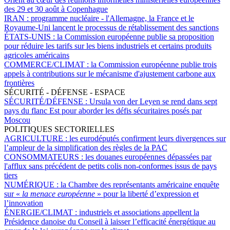
des 29 et 30 août à Copenhague
IRAN :
programme nucléaire - l'Allemagne, la France et le
Royaume-Uni lancent le processus de rétablissement des sanctions
ÉTATS-UNIS :
la Commission européenne publie sa proposition
pour réduire les tarifs sur les biens industriels et certains produits
agricoles américains
COMMERCE/CLIMAT :
la Commission européenne publie trois
appels à contributions sur le mécanisme d'ajustement carbone aux
frontières
SÉCURITÉ - DÉFENSE - ESPACE
SÉCURITÉ/DÉFENSE :
Ursula von der Leyen se rend dans sept
pays du flanc Est pour aborder les défis sécuritaires posés par
Moscou
POLITIQUES SECTORIELLES
AGRICULTURE :
les eurodéputés confirment leurs divergences sur
l’ampleur de la simplification des règles de la PAC
CONSOMMATEURS :
les douanes européennes dépassées par
l'afflux sans précédent de petits colis non-conformes issus de pays
tiers
NUMÉRIQUE :
la Chambre des représentants américaine enquête
sur «
la menace européenne
» pour la liberté d’expression et
l’innovation
ÉNERGIE/CLIMAT :
industriels et associations appellent la
Présidence danoise du Conseil à laisser l’efficacité énergétique au