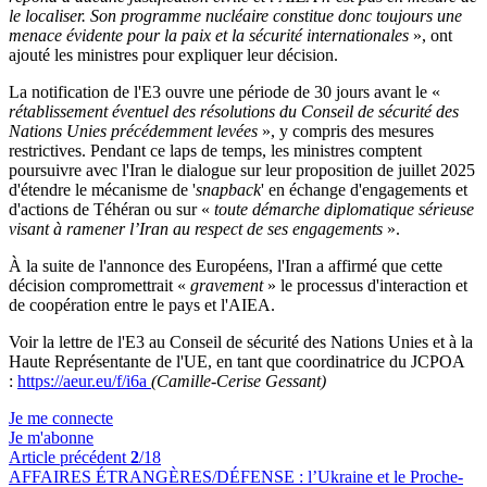
le localiser. Son programme nucléaire constitue donc toujours une
menace évidente pour la paix et la sécurité internationales
», ont
ajouté les ministres pour expliquer leur décision.
La notification de l'E3 ouvre une période de 30 jours avant le «
rétablissement éventuel des résolutions du Conseil de sécurité des
Nations Unies précédemment levées
», y compris des mesures
restrictives. Pendant ce laps de temps, les ministres comptent
poursuivre avec l'Iran le dialogue sur leur proposition de juillet 2025
d'étendre le mécanisme de '
snapback
' en échange d'engagements et
d'actions de Téhéran ou sur «
toute démarche diplomatique sérieuse
visant à ramener l’Iran au respect de ses engagements
».
À la suite de l'annonce des Européens, l'Iran a affirmé que cette
décision compromettrait «
gravement
» le processus d'interaction et
de coopération entre le pays et l'AIEA.
Voir la lettre de l'E3 au Conseil de sécurité des Nations Unies et à la
Haute Représentante de l'UE, en tant que coordinatrice du JCPOA
:
https://aeur.eu/f/i6a
(Camille-Cerise Gessant)
Je me connecte
Je m'abonne
Article précédent
2
/18
AFFAIRES ÉTRANGÈRES/DÉFENSE :
l’Ukraine et le Proche-