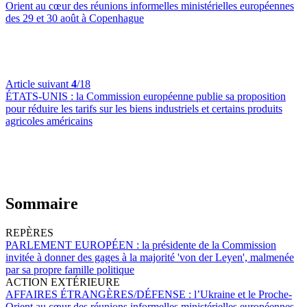
Orient au cœur des réunions informelles ministérielles européennes
des 29 et 30 août à Copenhague
Article suivant
4
/18
ÉTATS-UNIS :
la Commission européenne publie sa proposition
pour réduire les tarifs sur les biens industriels et certains produits
agricoles américains
Sommaire
REPÈRES
PARLEMENT EUROPÉEN :
la présidente de la Commission
invitée à donner des gages à la majorité 'von der Leyen', malmenée
par sa propre famille politique
ACTION EXTÉRIEURE
AFFAIRES ÉTRANGÈRES/DÉFENSE :
l’Ukraine et le Proche-
Orient au cœur des réunions informelles ministérielles européennes