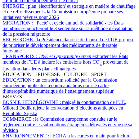
cœur de la loi européenne sur le climat
ÉNERGIE :
plan 'électrification' et stratégie en matière de chauffage
et de refroidissement - la Commission européenne prépare ses
initiatives prévues pour 2026
MIGRATION :
'Pacte' et cycle annuel de solidarité - les États
membres se pencheront le 3 septembre sur la méthode d'évaluation
de la pression migratoire
RECHERCHE :
la Présidence danoise du Conseil de l’UE propose
de prioriser le développement des médicaments de thérapie
innovante
TRANSPORTS :
T&E
et
Opportunity Green
exhortent les États
membres de l’UE à inclure les émissions hors CO
provenant de
2
l'aviation dans leurs plans climatiques
ÉDUCATION - JEUNESSE - CULTURE - SPORT
ÉDUCATION :
un consortium sollicité par la Commission
européenne publie des recommandations pour le cadre
d’interopérabilité numérique de l’enseignement supérieur
BRÈVES
BOSNIE-HERZÉGOVINE :
malgré la condamnation de l'UE,
Milorad Dodik rejette la convocation d’élections anticipées en
Republika Srpska
COMMERCE :
la Commission européenne consulte sur le
règlement contre les subventions étrangères déloyales en vue de sa
révision
ENVIRONNEMENT :
l'ECHA a les cartes en main pour inclure