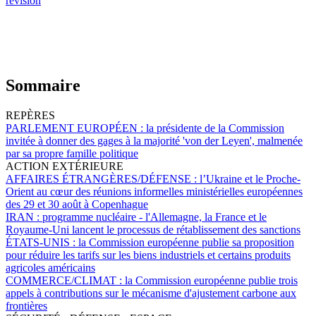
révision
Sommaire
REPÈRES
PARLEMENT EUROPÉEN :
la présidente de la Commission
invitée à donner des gages à la majorité 'von der Leyen', malmenée
par sa propre famille politique
ACTION EXTÉRIEURE
AFFAIRES ÉTRANGÈRES/DÉFENSE :
l’Ukraine et le Proche-
Orient au cœur des réunions informelles ministérielles européennes
des 29 et 30 août à Copenhague
IRAN :
programme nucléaire - l'Allemagne, la France et le
Royaume-Uni lancent le processus de rétablissement des sanctions
ÉTATS-UNIS :
la Commission européenne publie sa proposition
pour réduire les tarifs sur les biens industriels et certains produits
agricoles américains
COMMERCE/CLIMAT :
la Commission européenne publie trois
appels à contributions sur le mécanisme d'ajustement carbone aux
frontières