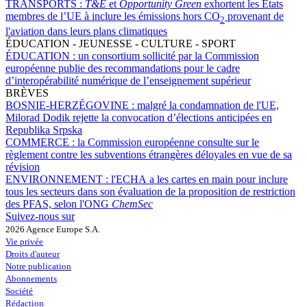
TRANSPORTS :
T&E
et
Opportunity Green
exhortent les États
membres de l’UE à inclure les émissions hors CO
provenant de
2
l'aviation dans leurs plans climatiques
ÉDUCATION - JEUNESSE - CULTURE - SPORT
ÉDUCATION :
un consortium sollicité par la Commission
européenne publie des recommandations pour le cadre
d’interopérabilité numérique de l’enseignement supérieur
BRÈVES
BOSNIE-HERZÉGOVINE :
malgré la condamnation de l'UE,
Milorad Dodik rejette la convocation d’élections anticipées en
Republika Srpska
COMMERCE :
la Commission européenne consulte sur le
règlement contre les subventions étrangères déloyales en vue de sa
révision
ENVIRONNEMENT :
l'ECHA a les cartes en main pour inclure
tous les secteurs dans son évaluation de la proposition de restriction
des PFAS, selon l'ONG
ChemSec
Suivez-nous sur
2026 Agence Europe S.A.
Vie privée
Droits d'auteur
Notre publication
Abonnements
Société
Rédaction