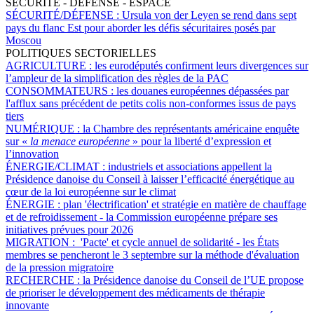
SÉCURITÉ - DÉFENSE - ESPACE
SÉCURITÉ/DÉFENSE :
Ursula von der Leyen se rend dans sept
pays du flanc Est pour aborder les défis sécuritaires posés par
Moscou
POLITIQUES SECTORIELLES
AGRICULTURE :
les eurodéputés confirment leurs divergences sur
l’ampleur de la simplification des règles de la PAC
CONSOMMATEURS :
les douanes européennes dépassées par
l'afflux sans précédent de petits colis non-conformes issus de pays
tiers
NUMÉRIQUE :
la Chambre des représentants américaine enquête
sur «
la menace européenne
» pour la liberté d’expression et
l’innovation
ÉNERGIE/CLIMAT :
industriels et associations appellent la
Présidence danoise du Conseil à laisser l’efficacité énergétique au
cœur de la loi européenne sur le climat
ÉNERGIE :
plan 'électrification' et stratégie en matière de chauffage
et de refroidissement - la Commission européenne prépare ses
initiatives prévues pour 2026
MIGRATION :
'Pacte' et cycle annuel de solidarité - les États
membres se pencheront le 3 septembre sur la méthode d'évaluation
de la pression migratoire
RECHERCHE :
la Présidence danoise du Conseil de l’UE propose
de prioriser le développement des médicaments de thérapie
innovante