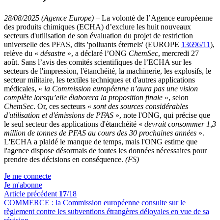
28/08/2025 (Agence Europe)
–
La volonté de l’Agence européenne
des produits chimiques (ECHA) d’exclure les huit nouveaux
secteurs d'utilisation de son évaluation du projet de restriction
universelle des PFAS, dits 'polluants éternels' (EUROPE
13696/11
),
relève du «
désastre
», a déclaré l’ONG
ChemSec
, mercredi 27
août. Sans l’avis des comités scientifiques de l’ECHA sur les
secteurs de l'impression, l'étanchéité, la machinerie, les explosifs, le
secteur militaire, les textiles techniques et d'autres applications
médicales, «
la Commission européenne n’aura pas une vision
complète lorsqu’elle élaborera la proposition finale
», selon
ChemSec
. Or, ces secteurs «
sont des sources considérables
d'utilisation et d'émissions de PFAS
», note l'ONG, qui précise que
le seul secteur des applications d'étanchéité «
devrait consommer 1,3
million de tonnes de PFAS au cours des 30 prochaines années
».
L'ECHA a plaidé le manque de temps, mais l'ONG estime que
l'agence dispose désormais de toutes les données nécessaires pour
prendre des décisions en conséquence.
(FS)
Je me connecte
Je m'abonne
Article précédent
17
/18
COMMERCE :
la Commission européenne consulte sur le
règlement contre les subventions étrangères déloyales en vue de sa