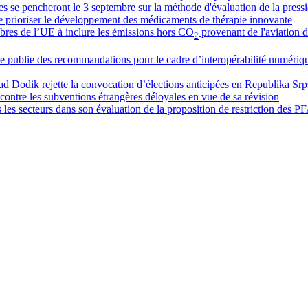
res se pencheront le 3 septembre sur la méthode d'évaluation de la press
e prioriser le développement des médicaments de thérapie innovante
bres de l’UE à inclure les émissions hors CO
provenant de l'aviation d
2
e publie des recommandations pour le cadre d’interopérabilité numériq
d Dodik rejette la convocation d’élections anticipées en Republika Sr
ontre les subventions étrangères déloyales en vue de sa révision
 les secteurs dans son évaluation de la proposition de restriction des