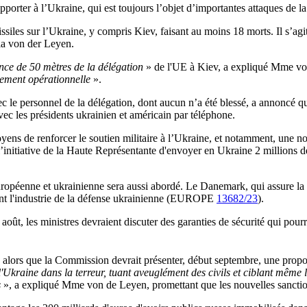
apporter à l’Ukraine, qui est toujours l’objet d’importantes attaques de l
ssiles sur l’Ukraine, y compris Kiev, faisant au moins 18 morts. Il s’agi
la von der Leyen.
ance de 50 mètres de la délégation
» de l'UE à Kiev, a expliqué Mme v
ement opérationnelle
».
le personnel de la délégation, dont aucun n’a été blessé, a annoncé qu’e
ec les présidents ukrainien et américain par téléphone.
ns de renforcer le soutien militaire à l’Ukraine, et notamment, une nouv
l’initiative de la Haute Représentante d'envoyer en Ukraine 2 millions de
européenne et ukrainienne sera aussi abordé. Le Danemark, qui assure la 
ent l'industrie de la défense ukrainienne (EUROPE
13682/23
).
n août, les ministres devraient discuter des garanties de sécurité qui p
e, alors que la Commission devrait présenter, début septembre, une propo
l'Ukraine dans la terreur, tuant aveuglément des civils et ciblant mêm
s
», a expliqué Mme von de Leyen, promettant que les nouvelles sanctio