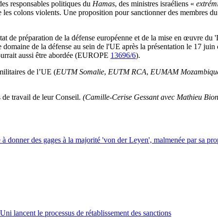
 des responsables politiques du
Hamas
, des ministres israéliens «
extrémis
re les colons violents. Une proposition pour sanctionner des membres d
’état de préparation de la défense européenne et de la mise en œuvre d
e domaine de la défense au sein de l'UE après la présentation le 17 juin
ourrait aussi être abordée (EUROPE
13696/6
).
militaires de l’UE (
EUTM Somalie
,
EUTM RCA
,
EUMAM Mozambiqu
de travail de leur Conseil.
(Camille-Cerise Gessant avec Mathieu Bion
 à donner des gages à la majorité 'von der Leyen', malmenée par sa prop
ni lancent le processus de rétablissement des sanctions