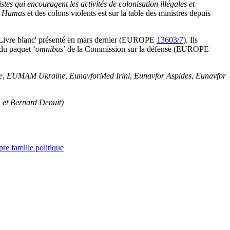
tes qui encouragent les activités de colonisation illégales et
u
Hamas
et des colons violents est sur la table des ministres depuis
u 'Livre blanc' présenté en mars dernier (EUROPE
13603/7
). Ils
 du paquet ‘
omnibus
’ de la Commission sur la défense (EUROPE
e
,
EUMAM Ukraine
,
EunavforMed Irini
,
Eunavfor Aspides
,
Eunavfor
 et Bernard Denuit)
re famille politique