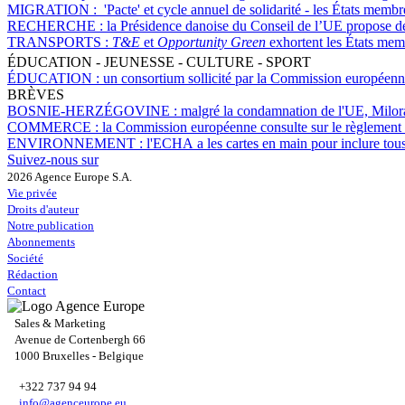
MIGRATION :
'Pacte' et cycle annuel de solidarité - les États memb
RECHERCHE :
la Présidence danoise du Conseil de l’UE propose d
TRANSPORTS :
T&E
et
Opportunity Green
exhortent les États mem
ÉDUCATION - JEUNESSE - CULTURE - SPORT
ÉDUCATION :
un consortium sollicité par la Commission européenn
BRÈVES
BOSNIE-HERZÉGOVINE :
malgré la condamnation de l'UE, Milora
COMMERCE :
la Commission européenne consulte sur le règlement c
ENVIRONNEMENT :
l'ECHA a les cartes en main pour inclure tous
Suivez-nous sur
2026 Agence Europe S.A.
Vie privée
Droits d'auteur
Notre publication
Abonnements
Société
Rédaction
Contact
Sales & Marketing
Avenue de Cortenbergh 66
1000 Bruxelles - Belgique
+322 737 94 94
info@agenceurope.eu