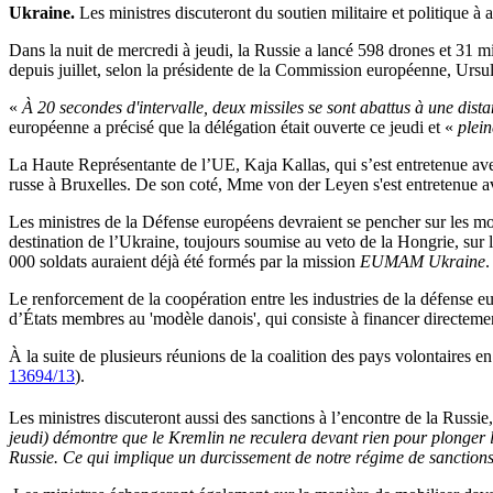
Ukraine.
Les ministres discuteront du soutien militaire et politique à 
Dans la nuit de mercredi à jeudi, la Russie a lancé 598 drones et 31 mi
depuis juillet, selon la présidente de la Commission européenne, Ursu
«
À 20 secondes d'intervalle, deux missiles se sont abattus à une dist
européenne a précisé que la délégation était ouverte ce jeudi et «
plein
La Haute Représentante de l’UE, Kaja Kallas, qui s’est entretenue avec 
russe à Bruxelles. De son coté, Mme von der Leyen s'est entretenue av
Les ministres de la Défense européens devraient se pencher sur les moye
destination de l’Ukraine, toujours soumise au veto de la Hongrie, sur 
000 soldats auraient déjà été formés par la mission
EUMAM Ukraine
.
Le renforcement de la coopération entre les industries de la défense 
d’États membres au 'modèle danois', qui consiste à financer directem
À la suite de plusieurs réunions de la coalition des pays volontaires e
13694/13
).
Les ministres discuteront aussi des sanctions à l’encontre de la Russi
jeudi) démontre que le Kremlin ne reculera devant rien pour plonger 
Russie. Ce qui implique un durcissement de notre régime de sanction