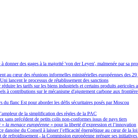
 à donner des gages à la majorité 'von der Leyen', malmenée par sa prop
ient au cœur des réunions informelles ministérielles européennes des 2
ni lancent le processus de rétablissement des sanctions
uire les tarifs sur les biens industriels et certains produits agricoles 
ls à contributions sur le mécanisme d'ajustement carbone aux frontière
 du flanc Est pour aborder les défis sécuritaires posés par Moscou
l’ampleur de la simplification des règles de la PAC
x sans précédent de petits colis non-conformes issus de pays tiers
r «
la menace européenne
» pour la liberté d’expression et l’innovation
nce danoise du Conseil à laisser l’efficacité énergétique au cœur de la lo
e et de refroidissement - la Commission européenne prépare ses initiativ