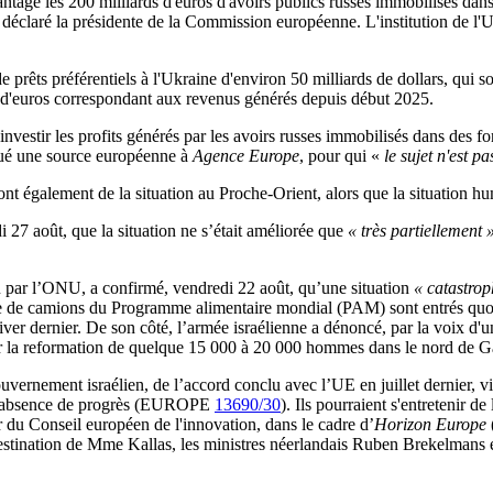
tage les 200 milliards d'euros d'avoirs publics russes immobilisés dans
 déclaré la présidente de la Commission européenne. L'institution de l'UE
rêts préférentiels à l'Ukraine d'environ 50 milliards de dollars, qui son
d d'euros correspondant aux revenus générés depuis début 2025.
nvestir les profits générés par les avoirs russes immobilisés dans des fo
qué une source européenne à
Agence Europe
, pour qui «
le sujet n'est p
ont également de la situation au Proche-Orient, alors que la situation h
i 27 août, que la situation ne s’était améliorée que
« très partiellement »
u par l’ONU, a confirmé, vendredi 22 août, qu’une situation
« catastrop
ne de camions du Programme alimentaire mondial (PAM) sont entrés quot
hiver dernier. De son côté, l’armée israélienne a dénoncé, par la voix d'
r la reformation de quelque 15 000 à 20 000 hommes dans le nord de G
ouvernement israélien, de l’accord conclu avec l’UE en juillet dernier, 
d’absence de progrès (EUROPE
13690/30
). Ils pourraient s'entretenir 
ur du Conseil européen de l'innovation, dans le cadre d’
Horizon Europe
e à destination de Mme Kallas, les ministres néerlandais Ruben Brekelman