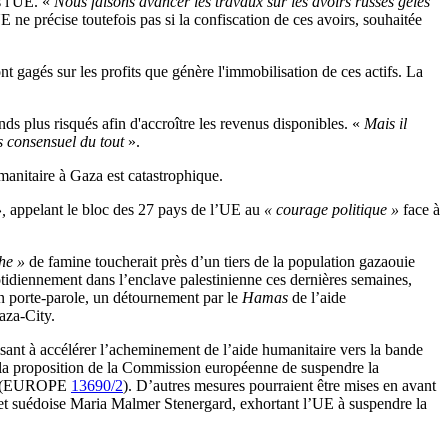
 l'UE. «
Nous faisons avancer les travaux sur les avoirs russes gelés
 ne précise toutefois pas si la confiscation de ces avoirs, souhaitée
t gagés sur les profits que génère l'immobilisation de ces actifs. La
nds plus risqués afin d'accroître les revenus disponibles. «
Mais il
as consensuel du tout
».
umanitaire à Gaza est catastrophique.
,
appelant le bloc des 27 pays de l’UE au
« courage politique »
face à
he »
de famine toucherait près d’un tiers de la population gazaouie
idiennement dans l’enclave palestinienne ces dernières semaines,
un porte-parole, un détournement par le
Hamas
de l’aide
aza-City.
visant à accélérer l’acheminement de l’aide humanitaire vers la bande
de la proposition de la Commission européenne de suspendre la
(EUROPE
13690/2
). D’autres mesures pourraient être mises en avant
s et suédoise Maria Malmer Stenergard, exhortant l’UE à suspendre la