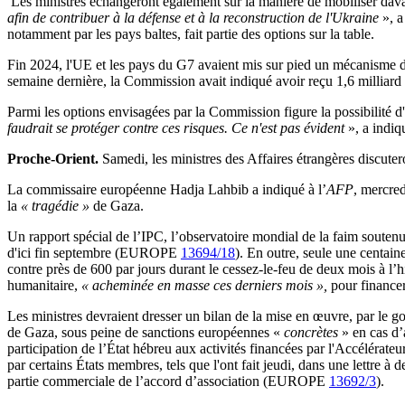
Les ministres échangeront également sur la manière de mobiliser davan
afin de contribuer à la défense et à la reconstruction de l'Ukraine
», a
notamment par les pays baltes, fait partie des options sur la table.
Fin 2024, l'UE et les pays du G7 avaient mis sur pied un mécanisme de p
semaine dernière, la Commission avait indiqué avoir reçu 1,6 milliar
Parmi les options envisagées par la Commission figure la possibilité d'i
faudrait se protéger contre ces risques. Ce n'est pas évident
», a indi
Proche-Orient.
Samedi, les ministres des Affaires étrangères discuter
La commissaire européenne Hadja Lahbib a indiqué à l’
AFP
, mercred
la
« tragédie »
de Gaza.
Un rapport spécial de l’IPC, l’observatoire mondial de la faim souten
d'ici fin septembre (EUROPE
13694/18
). En outre, seule une centai
contre près de 600 par jours durant le cessez-le-feu de deux mois à l’
humanitaire,
« acheminée en masse ces derniers mois »,
pour finance
Les ministres devraient dresser un bilan de la mise en œuvre, par le g
de Gaza, sous peine de sanctions européennes «
concrètes
» en cas 
participation de l’État hébreu aux activités financées par l'Accélérate
par certains États membres, tels que l'ont fait jeudi, dans une lettr
partie commerciale de l’accord d’association (EUROPE
13692/3
).