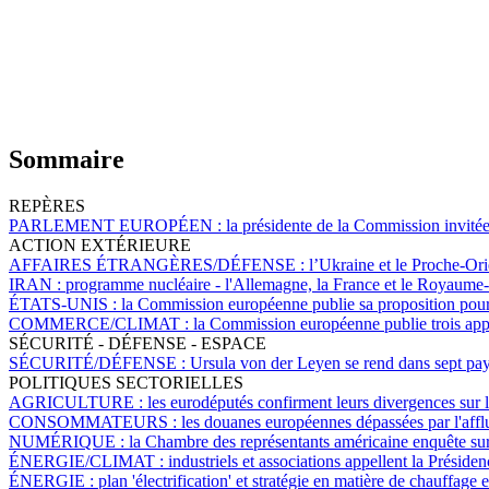
Sommaire
REPÈRES
PARLEMENT EUROPÉEN :
la présidente de la Commission invitée
ACTION EXTÉRIEURE
AFFAIRES ÉTRANGÈRES/DÉFENSE :
l’Ukraine et le Proche-Or
IRAN :
programme nucléaire - l'Allemagne, la France et le Royaume-U
ÉTATS-UNIS :
la Commission européenne publie sa proposition pour réd
COMMERCE/CLIMAT :
la Commission européenne publie trois appe
SÉCURITÉ - DÉFENSE - ESPACE
SÉCURITÉ/DÉFENSE :
Ursula von der Leyen se rend dans sept pays
POLITIQUES SECTORIELLES
AGRICULTURE :
les eurodéputés confirment leurs divergences sur 
CONSOMMATEURS :
les douanes européennes dépassées par l'afflu
NUMÉRIQUE :
la Chambre des représentants américaine enquête su
ÉNERGIE/CLIMAT :
industriels et associations appellent la Préside
ÉNERGIE :
plan 'électrification' et stratégie en matière de chauffag