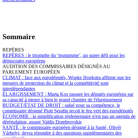
Sommaire
REPÈRES
REPÈRES :
le triomphe du ‘trumpisme’, un super défi pour les
démocrates européens
AUDITION DES COMMISSAIRES DÉSIGNÉS AU
PARLEMENT EUROPÉEN
CLIMAT :
face aux eurodéputés, Wopke Hoekstra affirme que les
mesures de protection du climat et la compétitivité sont
interdépendantes
ÉLARGISSEMENT :
Marta Kos rassure les députés européens sur
sa capacité à mener à bien le grand chantier de l'élargissement
BUDGET/ÉTAT DE DROIT :
salué pour sa compétence, le
commissaire désigné Piotr Serafin reçoit le feu vert des eurodéputés
ÉCONOMIE :
la simplification réglementaire n'est pas un agenda de
dérégulation, assure Valdis Dombrovskis
SANTÉ :
le commissaire européen désigné à la Santé, Olivér
Várhelyi, devra répondre à des questions supplémentaires des