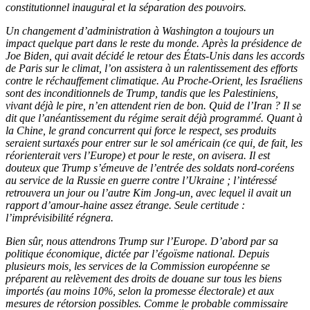
constitutionnel inaugural et la séparation des pouvoirs.
Un changement d’administration à Washington a toujours un
impact quelque part dans le reste du monde. Après la présidence de
Joe Biden, qui avait décidé le retour des États-Unis dans les accords
de Paris sur le climat, l’on assistera à un ralentissement des efforts
contre le réchauffement climatique. Au Proche-Orient, les Israéliens
sont des inconditionnels de Trump, tandis que les Palestiniens,
vivant déjà le pire, n’en attendent rien de bon. Quid de l’Iran ? Il se
dit que l’anéantissement du régime serait déjà programmé. Quant à
la Chine, le grand concurrent qui force le respect, ses produits
seraient surtaxés pour entrer sur le sol américain (ce qui, de fait, les
réorienterait vers l’Europe) et pour le reste, on avisera. Il est
douteux que Trump s’émeuve de l’entrée des soldats nord-coréens
au service de la Russie en guerre contre l’Ukraine ; l’intéressé
retrouvera un jour ou l’autre Kim Jong-un, avec lequel il avait un
rapport d’amour-haine assez étrange. Seule certitude :
l’imprévisibilité régnera.
Bien sûr, nous attendrons Trump sur l’Europe. D’abord par sa
politique économique, dictée par l’égoïsme national. Depuis
plusieurs mois, les services de la Commission européenne se
préparent au relèvement des droits de douane sur tous les biens
importés (au moins 10%, selon la promesse électorale) et aux
mesures de rétorsion possibles. Comme le probable commissaire