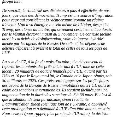
faisant bloc.
De surcroît, la solidarité des dictateurs a plus d’effectivité, de nos
jours, que celle des démocrates. Trump est une source d’inspiration
pour ceux qui considèrent la ‘démocrature’ comme un régime
d’avenir. L’on a vu émerger, au sein même de l’Union, des petits
Trump, des clones du maître, qui se sentent certainement confortés
par le résultat électoral massif du 5 novembre. Ce contexte facilite
aussi les activités de désinformation, voire de ‘guerre hybride’
menée par les agents de la Russie. De celle-ci, les dépenses de
défense dépassent à présent le total de celles de tous les pays de
l’UE.
Au sein du G7, à la fin du mois d’octobre, il a été convenu de
répartir les montants des prêts bilatéraux à l’Ukraine de cette
façon : 20 milliards de dollars financés par l’UE, autant par les
USA et 10 par le Royaume-Uni, le Canada et le Japon réunis, soit
50 milliards en 2025. Ces prêts seront gagés sur les profits futurs
des avoirs de la Banque de Russie immobilisés dans l’UE dans le
cadre des sanctions internationales. Ils seraient facilités par une
augmentation de la durée des sanctions de 6 à 36 mois. Et c’est là
que la situation devient paradoxale, sinon révoltante.
L’administration Biden (bien que loin de l’Ukraine) a approuvé
cette prolongation et a demandé à l’UE d’en faire autant, en vain.
Pour celle-ci (pour rappel, plus proche de l’Ukraine), la décision