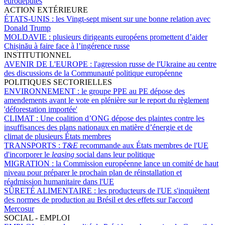
eurodéputés
ACTION EXTÉRIEURE
ÉTATS-UNIS :
les Vingt-sept misent sur une bonne relation avec
Donald Trump
MOLDAVIE :
plusieurs dirigeants européens promettent d’aider
Chișinău à faire face à l’ingérence russe
INSTITUTIONNEL
AVENIR DE L'EUROPE :
l'agression russe de l'Ukraine au centre
des discussions de la Communauté politique européenne
POLITIQUES SECTORIELLES
ENVIRONNEMENT :
le groupe PPE au PE dépose des
amendements avant le vote en plénière sur le report du règlement
'déforestation importée'
CLIMAT :
Une coalition d’ONG dépose des plaintes contre les
insuffisances des plans nationaux en matière d’énergie et de
climat de plusieurs États membres
TRANSPORTS :
T&E
recommande aux États membres de l'UE
d'incorporer le
leasing
social dans leur politique
MIGRATION :
la Commission européenne lance un comité de haut
niveau pour préparer le prochain plan de réinstallation et
réadmission humanitaire dans l'UE
SÛRETÉ ALIMENTAIRE :
les producteurs de l'UE s'inquiètent
des normes de production au Brésil et des effets sur l'accord
Mercosur
SOCIAL - EMPLOI