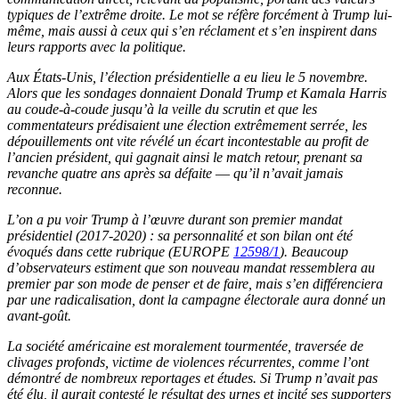
typiques de l’extrême droite. Le mot se réfère forcément à Trump lui-
même, mais aussi à ceux qui s’en réclament et s’en inspirent dans
leurs rapports avec la politique.
Aux États-Unis, l’élection présidentielle a eu lieu le 5 novembre.
Alors que les sondages donnaient Donald Trump et Kamala Harris
au coude-à-coude jusqu’à la veille du scrutin et que les
commentateurs prédisaient une élection extrêmement serrée, les
dépouillements ont vite révélé un écart incontestable au profit de
l’ancien président, qui gagnait ainsi le match retour, prenant sa
revanche quatre ans après sa défaite ― qu’il n’avait jamais
reconnue.
L’on a pu voir Trump à l’œuvre durant son premier mandat
présidentiel (2017-2020) : sa personnalité et son bilan ont été
évoqués dans cette rubrique (EUROPE
12598/1
). Beaucoup
d’observateurs estiment que son nouveau mandat ressemblera au
premier par son mode de penser et de faire, mais s’en différenciera
par une radicalisation, dont la campagne électorale aura donné un
avant-goût.
La société américaine est moralement tourmentée, traversée de
clivages profonds, victime de violences récurrentes, comme l’ont
démontré de nombreux reportages et études. Si Trump n’avait pas
été élu, il aurait contesté le résultat des urnes et incité ses supporters