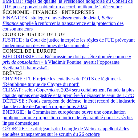
EMPLOI :
stages de qualité, la Présidence hongroise du Conseil de
l'UE pense pouvoir obtenir un accord politique le 2 décembre
ÉCONOMIE - FINANCES - ENTREPRISES
FINANCES :
stratégie d'investissements de détail
, Better
Finance
appelle à renforcer la transparence et la protection des
consommateurs
COUR DE JUSTICE DE L'UE
JUSTICE :
la Cour de justice interprète les règles de l'UE prévoyant
l'indemnisation des victimes de la criminalité
CONSEIL DE L'EUROPE
BIÉLORUSSIE :
La Biélorussie ne doit pas être donnée comme «
prix de consolation
» à Vladimir Poutine, avertit l’opposante
Svetlana Tikhanovskaïa
BRÈVES
CHYPRE :
l’UE rejette les tentatives de l’OTS de légitimer la
‘République turque de Chypre du nord’
CLIMAT :
selon
Copernicus
, 2024 sera certainement l'année la plus
chaude jamais enregistrée et la première à dépasser le seuil de 1,5°C
DÉFENSE :
Fonds européen de défense, intérêt record de l'industrie
dans le cadre de l'appel à propositions 2024
ÉNERGIE :
la Commission européenne ouvre une consultation
publique sur une proposition d'indice de réparabilité pour les sèche-
linges domestiques
GÉORGIE :
les dirigeants du Triangle de Weimar appellent à des
enquêtes transparentes sur le scrutin du 26 octobre