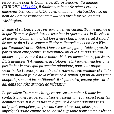
responsable pour le Commerce, Maroš Šefčovič, l’a indiqué
(EUROPE
13511/22
), il faudra continuer de gérer certains
différends bien connus (IRA, acier, aluminium, Airbus/Boeing) au
nom de l’amitié transatlantique ― plus vive à Bruxelles qu’à
Washington.
Ensuite et surtout, l’Ukraine sera un enjeu capital. Tout le monde a
lu que Trump se faisait fort de terminer la guerre avec la Russie en
24 heures. Comment ? C’est loin d’être clair. L’idée serait d’abord
de mettre fin à l’assistance militaire et financière accordée à Kiev
par l’administration Biden. Dans ce cas de figure, l’aide apportée
par l’Union européenne, le Royaume-Uni et le Canada devrait
monter en puissance à toute allure. Mais en même temps, plusieurs
États membres (l'Allemagne, la Pologne, etc.) seraient enclins à ne
pas fâcher le principal partenaire atlantique, pour leur propre
sécurité. La France parlera de notre souveraineté militaire et l’Italie
sera un maillon faible de la résistance à Trump. Quant au dirigeant
hongrois, son ami inconditionnel, il s’épanouira, encore plus sûr de
lui, dans son rôle artificiel de médiateur.
Le président Trump ne changera pas sur un point : il aime les
contacts bilatéraux personnalisés et ressent un vrai respect pour les
hommes forts. Il n’aura pas de difficulté à diviser davantage les
dirigeants européens, un par un. Ceux-ci ne sont, hélas, pas
imprégnés d’une culture de solidarité suffisante pour lui tenir tête en