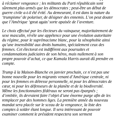
à réclamer vengeance ; les militants du Parti républicain sont
sûrement plus armés que les démocrates ; peut-être un début de
guerre civile a-t-il été évité. Au demeurant, il est dans la nature du
‘trumpisme’ de polariser, de désigner des ennemis. L’on peut douter
que l’Amérique ‘
great again
’ sorte apaisée de l’aventure.
Le choix effectué par les électeurs du vainqueur, majoritairement de
sexe masculin, révèle une appétence pour une évolution autoritaire
du régime, pour le suprémacisme blanc, pour la xénophobie ainsi
qu’une insensibilité aux droits humains, spécialement ceux des
femmes. Cet électorat est indifférent aux poursuites et
condamnations judiciaires de son héros, mais nullement à son
propre pouvoir d’achat, ce que Kamala Harris aurait dû prendre en
compte.
Trump à la Maison-Blanche en janvier prochain, ce n’est pas une
bonne nouvelle pour les migrants venant d’Amérique centrale, ni
pour les femmes en détresse personnelle, ni pour les démocrates de
cœur, ni pour les défenseurs de la planète et de la biodiversité.
Même les fonctionnaires fédéraux ne seront pas épargnés ;
d’emblée, ils devraient faire l’objet d’une énorme purge afin de les
remplacer par des hommes liges. La première année du nouveau
mandat sera placée sur le sceau de la vengeance, la liste des
comptes à solder étant longue. Il sera intéressant de pouvoir
examiner comment le président respectera son serment