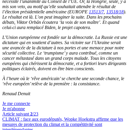
nécessite l’unanimité au Conseil de l’UE. Or, la Hongrie, seule, y a
mis son veto, au motif qu’elle souhaitait attendre le résultat de
l’élection présidentielle américaine (EUROPE
13513/7
,
13518/18
).
Le résultat est là. L’on peut imaginer la suite. Dans les prochains
débats, Viktor Orbán écoutera ‘la voix de son maître’. Et quand
celui-ci aura remplacé Biden, le projet capotera.
L’Union européenne est fondée sur la démocratie. La Russie est une
dictature qui en soutient d’autres. Sa victoire sur l’Ukraine serait
une avancée de la dictature à nos portes et une menace pour notre
sécurité collective. Le ‘trumpisme’ y aura contribué, comme un
cancer métastasé dans un grand corps malade. Tous les citoyens
européens qui chérissent la démocratie, et a fortiori leurs dirigeants
politiques éclairés, doivent en être bien conscients.
À l’heure où le ‘rêve américain’ se cherche une seconde chance, le
‘rêve européen’ relève de la première : la consistance.
Renaud Denuit
Je me connecte
Je m'abonne
Article suivant
2
/23
CLIMAT :
face aux eurodéputés, Wopke Hoekstra affirme que les
mesures de protection du climat et la compétitivité sont
interdépendantes