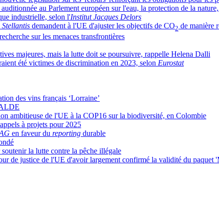
auditionnée au Parlement européen sur l'eau, la protection de la nature
e industrielle, selon l'
Institut Jacques Delors
e
Stellantis
demandent à l'UE d'ajuster les objectifs de CO
de manière ré
2
 recherche sur les menaces transfrontières
ives majeures, mais la lutte doit se poursuivre, rappelle Helena Dalli
ient été victimes de discrimination en 2023, selon
Eurostat
ion des vins français ‘Lorraine’
i ALDE
tion ambitieuse de l'UE à la COP16 sur la biodiversité, en Colombie
appels à projets pour 2025
AG
en faveur du
reporting
durable
Sondé
soutenir la lutte contre la pêche illégale
our de justice de l'UE d'avoir largement confirmé la validité du paquet '