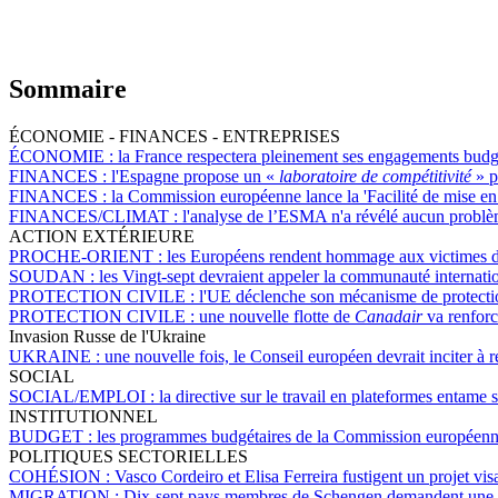
Sommaire
ÉCONOMIE - FINANCES - ENTREPRISES
ÉCONOMIE :
la France respectera pleinement ses engagements bud
FINANCES :
l'Espagne propose un «
laboratoire de compétitivité
» p
FINANCES :
la Commission européenne lance la 'Facilité de mise en
FINANCES/CLIMAT :
l'analyse de l’ESMA n'a révélé aucun probl
ACTION EXTÉRIEURE
PROCHE-ORIENT :
les Européens rendent hommage aux victimes d
SOUDAN :
les Vingt-sept devraient appeler la communauté internati
PROTECTION CIVILE :
l'UE déclenche son mécanisme de protecti
PROTECTION CIVILE :
une nouvelle flotte de
Canadair
va renforc
Invasion Russe de l'Ukraine
UKRAINE :
une nouvelle fois, le Conseil européen devrait inciter à r
SOCIAL
SOCIAL/EMPLOI :
la directive sur le travail en plateformes entame
INSTITUTIONNEL
BUDGET :
les programmes budgétaires de la Commission européenne 
POLITIQUES SECTORIELLES
COHÉSION :
Vasco Cordeiro et Elisa Ferreira fustigent un projet vis
MIGRATION :
Dix-sept pays membres de Schengen demandent une nouv