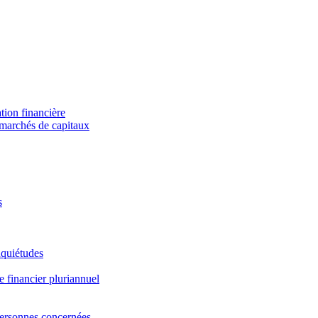
ation financière
 marchés de capitaux
s
nquiétudes
 financier pluriannuel
 personnes concernées