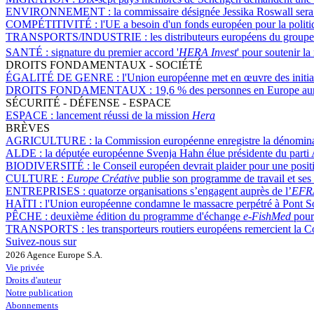
ENVIRONNEMENT :
la commissaire désignée Jessika Roswall sera 
COMPÉTITIVITÉ :
l'UE a besoin d'un fonds européen pour la politiqu
TRANSPORTS/INDUSTRIE :
les distributeurs européens du group
SANTÉ :
signature du premier accord '
HERA Invest
' pour soutenir la
DROITS FONDAMENTAUX - SOCIÉTÉ
ÉGALITÉ DE GENRE :
l'Union européenne met en œuvre des initiat
DROITS FONDAMENTAUX :
19,6 % des personnes en Europe aura
SÉCURITÉ - DÉFENSE - ESPACE
ESPACE :
lancement réussi de la mission
Hera
BRÈVES
AGRICULTURE :
la Commission européenne enregistre la dénominat
ALDE :
la députée européenne Svenja Hahn élue présidente du part
BIODIVERSITÉ :
le Conseil européen devrait plaider pour une posi
CULTURE :
Europe Créative
publie son programme de travail et ses 
ENTREPRISES :
quatorze organisations s’engagent auprès de l’
EFR
HAÏTI :
l'Union européenne condamne le massacre perpétré à Pont 
PÊCHE :
deuxième édition du programme d'échange
e-FishMed
pour 
TRANSPORTS :
les transporteurs routiers européens remercient la C
Suivez-nous sur
2026 Agence Europe S.A.
Vie privée
Droits d'auteur
Notre publication
Abonnements