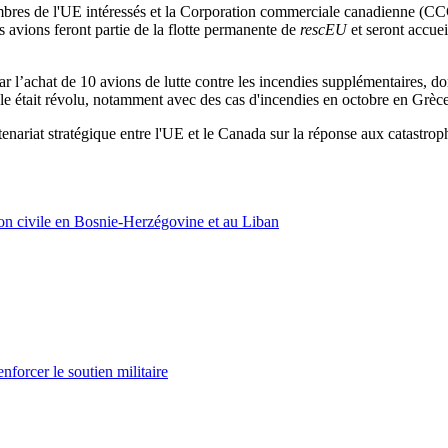
membres de l'UE intéressés et la Corporation commerciale canadienne (C
 avions feront partie de la flotte permanente de
rescEU
et seront accueil
 par l’achat de 10 avions de lutte contre les incendies supplémentaires, d
ivale était révolu, notamment avec des cas d'incendies en octobre en Grèc
ariat stratégique entre l'UE et le Canada sur la réponse aux catastrophe
on civile en Bosnie-Herzégovine et au Liban
enforcer le soutien militaire