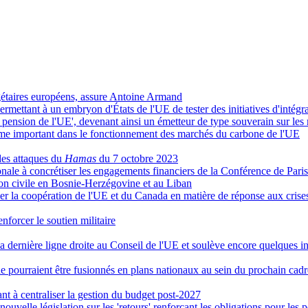
gétaires européens, assure Antoine Armand
ermettant à un embryon d'États de l'UE de tester des initiatives d'intégr
 pension de l'UE', devenant ainsi un émetteur de type souverain sur les
ème important dans le fonctionnement des marchés du carbone de l'UE
es attaques du
Hamas
du 7 octobre 2023
onale à concrétiser les engagements financiers de la Conférence de Paris
on civile en Bosnie-Herzégovine et au Liban
er la coopération de l'UE et du Canada en matière de réponse aux crise
enforcer le soutien militaire
 sa dernière ligne droite au Conseil de l'UE et soulève encore quelques i
pourraient être fusionnés en plans nationaux au sein du prochain cadre
ant à centraliser la gestion du budget post-2027
elle législation sur les 'retours' renforçant les obligations pour les