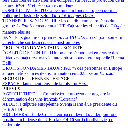
sera auditionnée au Parlement européen sur l'eau, la protection de la
nature,
REACH
et l'économie circulaire
COMPÉTITIVITÉ :
l'UE a besoin d'un fonds européen pour la
politique industrielle, selon l'
Institut Jacques Delors
TRANSPORTS/INDUSTRIE :
les distributeurs européens du
groupe
Stellantis
demandent à l'UE d'ajuster les objectifs de CO
de
2
manière réaliste
SANTÉ :
signature du premier accord '
HERA Invest
' pour soutenir
la recherche sur les menaces transfrontières
DROITS FONDAMENTAUX - SOCIÉTÉ
ÉGALITÉ DE GENRE :
l'Union européenne met en œuvre des
initiatives majeures, mais la lutte doit se poursuivre, rappelle Helena
Dalli
DROITS FONDAMENTAUX :
19,6 % des personnes en Europe
auraient été victimes de discrimination en 2023, selon
Eurostat
SÉCURITÉ - DÉFENSE - ESPACE
ESPACE :
lancement réussi de la mission
Hera
BRÈVES
AGRICULTURE :
la Commission européenne enregistre la
dénomination des vins français ‘Lorraine’
ALDE :
la députée européenne Svenja Hahn élue présidente du
parti ALDE
BIODIVERSITÉ :
le Conseil européen devrait plaider pour une
position ambitieuse de l'UE à la COP16 sur la biodiversité, en
Colombie