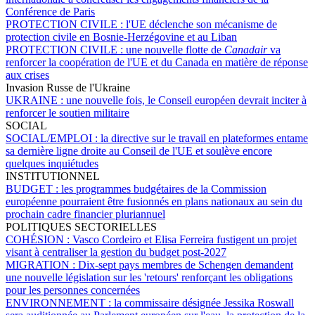
Conférence de Paris
PROTECTION CIVILE :
l'UE déclenche son mécanisme de
protection civile en Bosnie-Herzégovine et au Liban
PROTECTION CIVILE :
une nouvelle flotte de
Canadair
va
renforcer la coopération de l'UE et du Canada en matière de réponse
aux crises
Invasion Russe de l'Ukraine
UKRAINE :
une nouvelle fois, le Conseil européen devrait inciter à
renforcer le soutien militaire
SOCIAL
SOCIAL/EMPLOI :
la directive sur le travail en plateformes entame
sa dernière ligne droite au Conseil de l'UE et soulève encore
quelques inquiétudes
INSTITUTIONNEL
BUDGET :
les programmes budgétaires de la Commission
européenne pourraient être fusionnés en plans nationaux au sein du
prochain cadre financier pluriannuel
POLITIQUES SECTORIELLES
COHÉSION :
Vasco Cordeiro et Elisa Ferreira fustigent un projet
visant à centraliser la gestion du budget post-2027
MIGRATION :
Dix-sept pays membres de Schengen demandent
une nouvelle législation sur les 'retours' renforçant les obligations
pour les personnes concernées
ENVIRONNEMENT :
la commissaire désignée Jessika Roswall