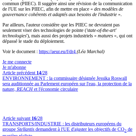
commun (PIIEC). Il suggère ainsi une révision de la communication
de l'UE sur les PIIEC, afin de mettre en place «
des modèles de
gouvernance cohérents et adaptés aux besoins de l'industrie
».
Par ailleurs, l'auteur considère que les PIIEC ne devraient pas
seulement viser des technologies de pointe (
'state-of-the-art'
technologies
'), mais aussi des projets industriels «
matures
», qui ont
dépassé le stade du déploiement.
Voir le document :
https://aeur.eu/f/dr4
(Léa Marchal)
Je me connecte
Je m'abonne
Article précédent
14
/28
ENVIRONNEMENT :
la commissaire désignée Jessika Roswall
sera auditionnée au Parlement européen sur l'eau, la protection de la
nature,
REACH
et l'économie circulaire
Article suivant
16
/28
TRANSPORTS/INDUSTRIE :
les distributeurs européens du
groupe
Stellantis
demandent à l'UE d'ajuster les objectifs de CO
de
2
manière réaliste