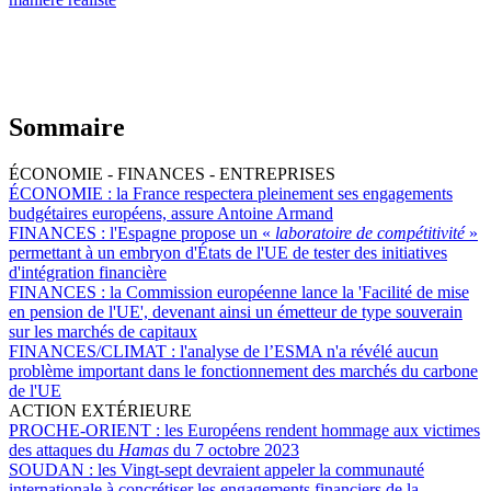
Sommaire
ÉCONOMIE - FINANCES - ENTREPRISES
ÉCONOMIE :
la France respectera pleinement ses engagements
budgétaires européens, assure Antoine Armand
FINANCES :
l'Espagne propose un «
laboratoire de compétitivité
»
permettant à un embryon d'États de l'UE de tester des initiatives
d'intégration financière
FINANCES :
la Commission européenne lance la 'Facilité de mise
en pension de l'UE', devenant ainsi un émetteur de type souverain
sur les marchés de capitaux
FINANCES/CLIMAT :
l'analyse de l’ESMA n'a révélé aucun
problème important dans le fonctionnement des marchés du carbone
de l'UE
ACTION EXTÉRIEURE
PROCHE-ORIENT :
les Européens rendent hommage aux victimes
des attaques du
Hamas
du 7 octobre 2023
SOUDAN :
les Vingt-sept devraient appeler la communauté
internationale à concrétiser les engagements financiers de la