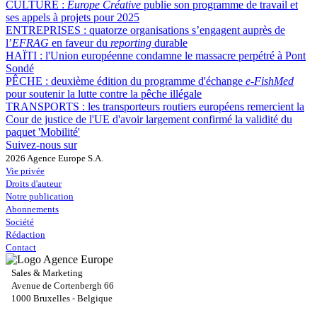
CULTURE :
Europe Créative
publie son programme de travail et
ses appels à projets pour 2025
ENTREPRISES :
quatorze organisations s’engagent auprès de
l’
EFRAG
en faveur du
reporting
durable
HAÏTI :
l'Union européenne condamne le massacre perpétré à Pont
Sondé
PÊCHE :
deuxième édition du programme d'échange
e-FishMed
pour soutenir la lutte contre la pêche illégale
TRANSPORTS :
les transporteurs routiers européens remercient la
Cour de justice de l'UE d'avoir largement confirmé la validité du
paquet 'Mobilité'
Suivez-nous sur
2026 Agence Europe S.A.
Vie privée
Droits d'auteur
Notre publication
Abonnements
Société
Rédaction
Contact
Sales & Marketing
Avenue de Cortenbergh 66
1000 Bruxelles - Belgique