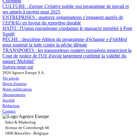
Colombie
CULTURE :
Europe Créative
publie son programme de travail et
ses appels à projets pour 2025
ENTREPRISES :
quatorze organisations s’engagent auprès de
l’
EFRAG
en faveur du
reporting
durable
HAÏTI :
l'Union européenne condamne le massacre perpétré à Pont
Sondé
PÊCHE :
deuxième édition du programme d'échange
e-FishMed
pour soutenir la lutte contre la pêche illégale
TRANSPORTS :
les transporteurs routiers européens remercient la
Cour de justice de l'UE d'avoir largement confirmé la validité du
paquet 'Mobilité'
Suivez-nous sur
2026 Agence Europe S.A.
Vie privée
Droits d'auteur
Notre publication
Abonnements
Société
Rédaction
Contact
Sales & Marketing
Avenue de Cortenbergh 66
1000 Bruxelles - Belgique