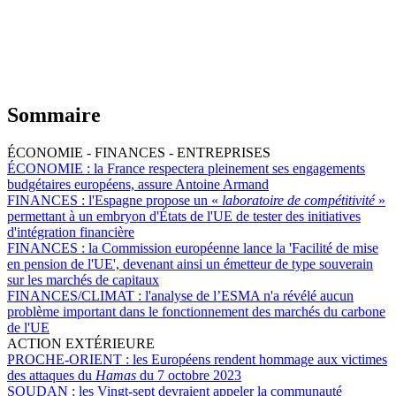
Sommaire
ÉCONOMIE - FINANCES - ENTREPRISES
ÉCONOMIE :
la France respectera pleinement ses engagements
budgétaires européens, assure Antoine Armand
FINANCES :
l'Espagne propose un «
laboratoire de compétitivité
»
permettant à un embryon d'États de l'UE de tester des initiatives
d'intégration financière
FINANCES :
la Commission européenne lance la 'Facilité de mise
en pension de l'UE', devenant ainsi un émetteur de type souverain
sur les marchés de capitaux
FINANCES/CLIMAT :
l'analyse de l’ESMA n'a révélé aucun
problème important dans le fonctionnement des marchés du carbone
de l'UE
ACTION EXTÉRIEURE
PROCHE-ORIENT :
les Européens rendent hommage aux victimes
des attaques du
Hamas
du 7 octobre 2023
SOUDAN :
les Vingt-sept devraient appeler la communauté