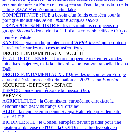
sera auditionnée au Parlement européen sur l'eau, la protection de la
nature,
REACH
et l'économie circulaire
COMPÉTITIVITÉ :
l'UE a besoin d'un fonds européen pour la
politique industrielle, selon l'
Institut Jacques Delors
TRANSPORTS/INDUSTRIE :
les distributeurs européens du
groupe
Stellantis
demandent à l'UE d'ajuster les objectifs de CO
de
2
manière réaliste
SANTÉ :
signature du premier accord '
HERA Invest
' pour soutenir
la recherche sur les menaces transfrontières
DROITS FONDAMENTAUX - SOCIÉTÉ
ÉGALITÉ DE GENRE :
l'Union européenne met en œuvre des
initiatives majeures, mais la lutte doit se poursuivre, rappelle Helena
Dalli
DROITS FONDAMENTAUX :
19,6 % des personnes en Europe
auraient été victimes de discrimination en 2023, selon
Eurostat
SÉCURITÉ - DÉFENSE - ESPACE
ESPACE :
lancement réussi de la mission
Hera
BRÈVES
AGRICULTURE :
la Commission européenne enregistre la
dénomination des vins français ‘Lorraine’
ALDE :
la députée européenne Svenja Hahn élue présidente du
parti ALDE
BIODIVERSITÉ :
le Conseil européen devrait plaider pour une
position ambitieuse de l'UE à la COP16 sur la biodiversité, en