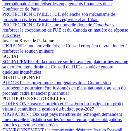
internationale à concrétiser les engagements financiers de la
Conférence de Paris
PROTECTION CIVILE :
l'UE déclenche son mécanisme de
protection civile en Bosnie-Herzégovine et au Liban
PROTECTION CIVILE :
une nouvelle flotte de
Canadair
va
renforcer la coopération de l'UE et du Canada en matière de réponse
aux crises
Invasion Russe de l'Ukraine
UKRAINE :
une nouvelle fois, le Conseil européen devrait inciter à
renforcer le soutien militaire
SOCIAL
SOCIAL/EMPLOI :
la directive sur le travail en plateformes entame
sa dernière ligne droite au Conseil de l'UE et soulève encore
quelques inquiétudes
INSTITUTIONNEL
BUDGET :
les programmes budgétaires de la Commission
européenne pourraient être fusionnés en plans nationaux au sein du
prochain cadre financier pluriannuel
POLITIQUES SECTORIELLES
COHÉSION :
Vasco Cordeiro et Elisa Ferreira fustigent un projet
visant à centraliser la gestion du budget post-2027
MIGRATION :
Dix-sept pays membres de Schengen demandent
une nouvelle législation sur les 'retours' renforçant les obligations
pour les personnes concernées
ENVIRONNEMENT :
la commissaire désignée Jessika Roswall