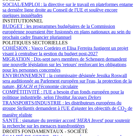
SOCIAL/EMPLOI :
la directive sur le travail en plateformes entame
sa dernière ligne droite au Conseil de l'UE et soulève encore
quelques inquiétudes
INSTITUTIONNEL
BUDGET :
les programmes budgétaires de la Commission
européenne pourraient être fusionnés en plans nationaux au sein du
prochain cadre financier pluriannuel
POLITIQUES SECTORIELLES
COHÉSION :
Vasco Cordeiro et Elisa Ferreira fustigent un projet
visant à centraliser la gestion du budget post-2027
MIGRATION :
Dix-sept pays membres de Schengen demandent
une nouvelle législation sur les 'retours' renforçant les obligations
pour les personnes concernées
ENVIRONNEMENT :
la commissaire désignée Jessika Roswall
sera auditionnée au Parlement européen sur l'eau, la protection de la
nature,
REACH
et l'économie circulaire
COMPÉTITIVITÉ :
l'UE a besoin d'un fonds européen pour la
politique industrielle, selon l'
Institut Jacques Delors
TRANSPORTS/INDUSTRIE :
les distributeurs européens du
groupe
Stellantis
demandent à l'UE d'ajuster les objectifs de CO
de
2
manière réaliste
SANTÉ :
signature du premier accord '
HERA Invest
' pour soutenir
la recherche sur les menaces transfrontières
DROITS FONDAMENTAUX - SOCIÉTÉ