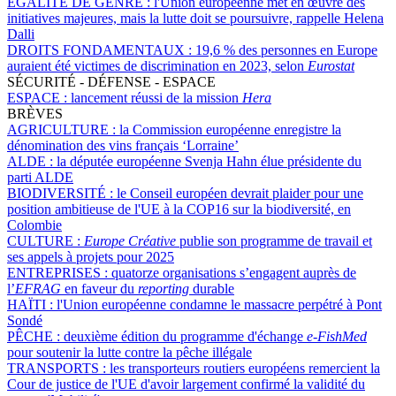
ÉGALITÉ DE GENRE :
l'Union européenne met en œuvre des
initiatives majeures, mais la lutte doit se poursuivre, rappelle Helena
Dalli
DROITS FONDAMENTAUX :
19,6 % des personnes en Europe
auraient été victimes de discrimination en 2023, selon
Eurostat
SÉCURITÉ - DÉFENSE - ESPACE
ESPACE :
lancement réussi de la mission
Hera
BRÈVES
AGRICULTURE :
la Commission européenne enregistre la
dénomination des vins français ‘Lorraine’
ALDE :
la députée européenne Svenja Hahn élue présidente du
parti ALDE
BIODIVERSITÉ :
le Conseil européen devrait plaider pour une
position ambitieuse de l'UE à la COP16 sur la biodiversité, en
Colombie
CULTURE :
Europe Créative
publie son programme de travail et
ses appels à projets pour 2025
ENTREPRISES :
quatorze organisations s’engagent auprès de
l’
EFRAG
en faveur du
reporting
durable
HAÏTI :
l'Union européenne condamne le massacre perpétré à Pont
Sondé
PÊCHE :
deuxième édition du programme d'échange
e-FishMed
pour soutenir la lutte contre la pêche illégale
TRANSPORTS :
les transporteurs routiers européens remercient la
Cour de justice de l'UE d'avoir largement confirmé la validité du