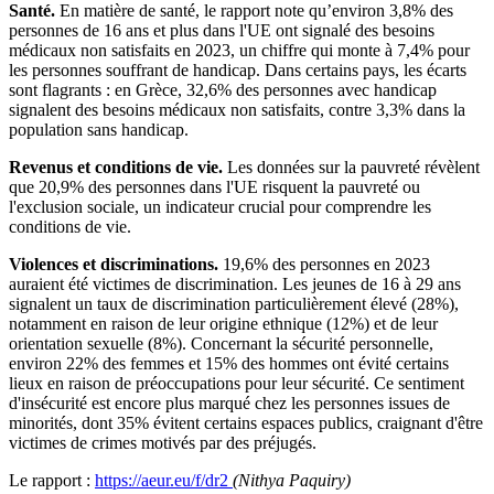
Santé.
En matière de santé, le rapport note qu’environ 3,8% des
personnes de 16 ans et plus dans l'UE ont signalé des besoins
médicaux non satisfaits en 2023, un chiffre qui monte à 7,4% pour
les personnes souffrant de handicap.
Dans certains pays, les écarts
sont flagrants : en Grèce, 32,6% des personnes avec handicap
signalent des besoins médicaux non satisfaits, contre 3,3% dans la
population sans handicap.
Revenus et conditions de vie.
Les données sur la pauvreté révèlent
que 20,9% des personnes dans l'UE risquent la pauvreté ou
l'exclusion sociale, un indicateur crucial pour comprendre les
conditions de vie.
Violences et discriminations.
19,6% des personnes en 2023
auraient été victimes de discrimination. Les jeunes de 16 à 29 ans
signalent un taux de discrimination particulièrement élevé (28%),
notamment en raison de leur origine ethnique (12%) et de leur
orientation sexuelle (8%).
Concernant la sécurité personnelle,
environ 22% des femmes et 15% des hommes ont évité certains
lieux en raison de préoccupations pour leur sécurité. Ce sentiment
d'insécurité est encore plus marqué chez les personnes issues de
minorités, dont 35% évitent certains espaces publics, craignant d'être
victimes de crimes motivés par des préjugés.
Le rapport :
https://aeur.eu/f/dr2
(Nithya Paquiry)