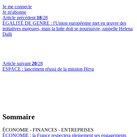
Je me connecte
Je m'abonne
Article précédent
18
/28
ÉGALITÉ DE GENRE :
l'Union européenne met en œuvre des
initiatives majeures, mais la lutte doit se poursuivre, rappelle Helena
Dalli
Article suivant
20
/28
ESPACE :
lancement réussi de la mission
Hera
Sommaire
ÉCONOMIE - FINANCES - ENTREPRISES
ÉCONOMIE :
la France respectera pleinement ses engagements