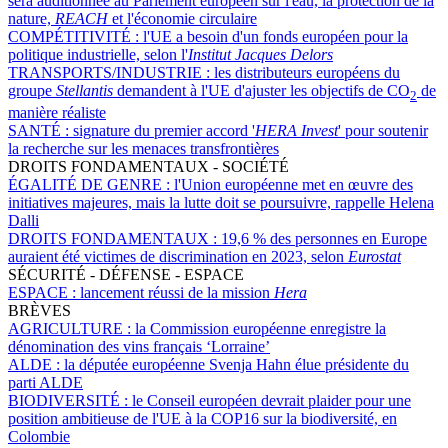
sera auditionnée au Parlement européen sur l'eau, la protection de la
nature,
REACH
et l'économie circulaire
COMPÉTITIVITÉ :
l'UE a besoin d'un fonds européen pour la
politique industrielle, selon l'
Institut Jacques Delors
TRANSPORTS/INDUSTRIE :
les distributeurs européens du
groupe
Stellantis
demandent à l'UE d'ajuster les objectifs de CO
de
2
manière réaliste
SANTÉ :
signature du premier accord '
HERA Invest
' pour soutenir
la recherche sur les menaces transfrontières
DROITS FONDAMENTAUX - SOCIÉTÉ
ÉGALITÉ DE GENRE :
l'Union européenne met en œuvre des
initiatives majeures, mais la lutte doit se poursuivre, rappelle Helena
Dalli
DROITS FONDAMENTAUX :
19,6 % des personnes en Europe
auraient été victimes de discrimination en 2023, selon
Eurostat
SÉCURITÉ - DÉFENSE - ESPACE
ESPACE :
lancement réussi de la mission
Hera
BRÈVES
AGRICULTURE :
la Commission européenne enregistre la
dénomination des vins français ‘Lorraine’
ALDE :
la députée européenne Svenja Hahn élue présidente du
parti ALDE
BIODIVERSITÉ :
le Conseil européen devrait plaider pour une
position ambitieuse de l'UE à la COP16 sur la biodiversité, en
Colombie