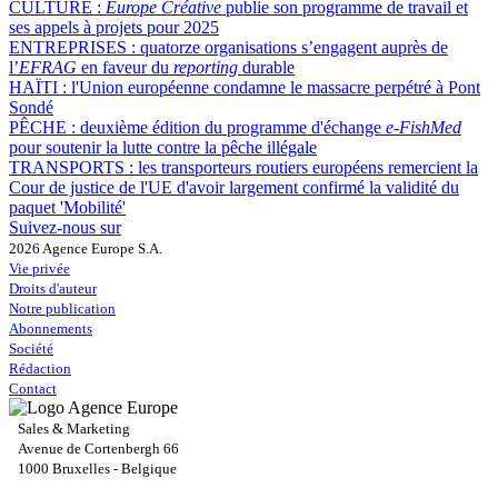
CULTURE :
Europe Créative
publie son programme de travail et
ses appels à projets pour 2025
ENTREPRISES :
quatorze organisations s’engagent auprès de
l’
EFRAG
en faveur du
reporting
durable
HAÏTI :
l'Union européenne condamne le massacre perpétré à Pont
Sondé
PÊCHE :
deuxième édition du programme d'échange
e-FishMed
pour soutenir la lutte contre la pêche illégale
TRANSPORTS :
les transporteurs routiers européens remercient la
Cour de justice de l'UE d'avoir largement confirmé la validité du
paquet 'Mobilité'
Suivez-nous sur
2026 Agence Europe S.A.
Vie privée
Droits d'auteur
Notre publication
Abonnements
Société
Rédaction
Contact
Sales & Marketing
Avenue de Cortenbergh 66
1000 Bruxelles - Belgique