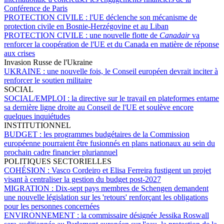
Conférence de Paris
PROTECTION CIVILE :
l'UE déclenche son mécanisme de
protection civile en Bosnie-Herzégovine et au Liban
PROTECTION CIVILE :
une nouvelle flotte de
Canadair
va
renforcer la coopération de l'UE et du Canada en matière de réponse
aux crises
Invasion Russe de l'Ukraine
UKRAINE :
une nouvelle fois, le Conseil européen devrait inciter à
renforcer le soutien militaire
SOCIAL
SOCIAL/EMPLOI :
la directive sur le travail en plateformes entame
sa dernière ligne droite au Conseil de l'UE et soulève encore
quelques inquiétudes
INSTITUTIONNEL
BUDGET :
les programmes budgétaires de la Commission
européenne pourraient être fusionnés en plans nationaux au sein du
prochain cadre financier pluriannuel
POLITIQUES SECTORIELLES
COHÉSION :
Vasco Cordeiro et Elisa Ferreira fustigent un projet
visant à centraliser la gestion du budget post-2027
MIGRATION :
Dix-sept pays membres de Schengen demandent
une nouvelle législation sur les 'retours' renforçant les obligations
pour les personnes concernées
ENVIRONNEMENT :
la commissaire désignée Jessika Roswall