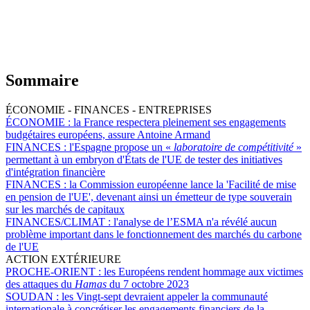
Sommaire
ÉCONOMIE - FINANCES - ENTREPRISES
ÉCONOMIE :
la France respectera pleinement ses engagements
budgétaires européens, assure Antoine Armand
FINANCES :
l'Espagne propose un «
laboratoire de compétitivité
»
permettant à un embryon d'États de l'UE de tester des initiatives
d'intégration financière
FINANCES :
la Commission européenne lance la 'Facilité de mise
en pension de l'UE', devenant ainsi un émetteur de type souverain
sur les marchés de capitaux
FINANCES/CLIMAT :
l'analyse de l’ESMA n'a révélé aucun
problème important dans le fonctionnement des marchés du carbone
de l'UE
ACTION EXTÉRIEURE
PROCHE-ORIENT :
les Européens rendent hommage aux victimes
des attaques du
Hamas
du 7 octobre 2023
SOUDAN :
les Vingt-sept devraient appeler la communauté
internationale à concrétiser les engagements financiers de la