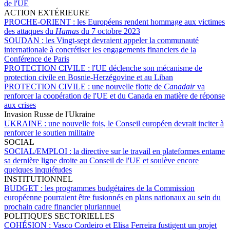
de l'UE
ACTION EXTÉRIEURE
PROCHE-ORIENT :
les Européens rendent hommage aux victimes
des attaques du
Hamas
du 7 octobre 2023
SOUDAN :
les Vingt-sept devraient appeler la communauté
internationale à concrétiser les engagements financiers de la
Conférence de Paris
PROTECTION CIVILE :
l'UE déclenche son mécanisme de
protection civile en Bosnie-Herzégovine et au Liban
PROTECTION CIVILE :
une nouvelle flotte de
Canadair
va
renforcer la coopération de l'UE et du Canada en matière de réponse
aux crises
Invasion Russe de l'Ukraine
UKRAINE :
une nouvelle fois, le Conseil européen devrait inciter à
renforcer le soutien militaire
SOCIAL
SOCIAL/EMPLOI :
la directive sur le travail en plateformes entame
sa dernière ligne droite au Conseil de l'UE et soulève encore
quelques inquiétudes
INSTITUTIONNEL
BUDGET :
les programmes budgétaires de la Commission
européenne pourraient être fusionnés en plans nationaux au sein du
prochain cadre financier pluriannuel
POLITIQUES SECTORIELLES
COHÉSION :
Vasco Cordeiro et Elisa Ferreira fustigent un projet