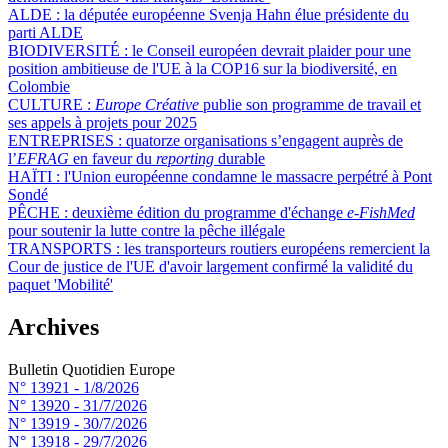
ALDE :
la députée européenne Svenja Hahn élue présidente du
parti ALDE
BIODIVERSITÉ :
le Conseil européen devrait plaider pour une
position ambitieuse de l'UE à la COP16 sur la biodiversité, en
Colombie
CULTURE :
Europe Créative
publie son programme de travail et
ses appels à projets pour 2025
ENTREPRISES :
quatorze organisations s’engagent auprès de
l’
EFRAG
en faveur du
reporting
durable
HAÏTI :
l'Union européenne condamne le massacre perpétré à Pont
Sondé
PÊCHE :
deuxième édition du programme d'échange
e-FishMed
pour soutenir la lutte contre la pêche illégale
TRANSPORTS :
les transporteurs routiers européens remercient la
Cour de justice de l'UE d'avoir largement confirmé la validité du
paquet 'Mobilité'
Archives
Bulletin Quotidien Europe
N° 13921 -
1/8/2026
N° 13920 -
31/7/2026
N° 13919 -
30/7/2026
N° 13918 -
29/7/2026