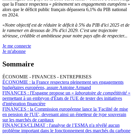
que la France respectera «
pleinement ses engagements européens
»
alors que le déficit public français dépassera 6,1% du PIB national
en 2024.
«
Notre objectif est de réduire le déficit à 5% du PIB d'ici 2025 et de
le ramener en dessous de 3% d'ici 2029. C'est une trajectoire
sérieuse, crédible et ambitieuse pour notre pays afin de respecter...
Je me connecte
Je m'abonne
Sommaire
ÉCONOMIE - FINANCES - ENTREPRISES
ÉCONOMIE :
la France respectera pleinement ses engagements
budgétaires européens, assure Antoine Armand
FINANCES :
l'Espagne propose un «
laboratoire de compétitivité
»
permettant à un embryon d'États de l'UE de tester des initiatives
d'intégration financière
FINANCES :
la Commission européenne lance la 'Facilité de mise
en pension de l'UE', devenant ainsi un émetteur de type souverain
sur les marchés de capitaux
FINANCES/CLIMAT :
l'analyse de l’ESMA n'a révélé aucun
problème important dans le fonctionnement des marchés du carbone