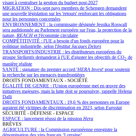
visant à centraliser la gestion du budget post-2027
MIGRATION :
Dix-sept pays membres de Schengen demandent
une nouvelle législation sur les 'retours' renforçant les obligations
pour les personnes concernées
ENVIRONNEMENT :
la commissaire désignée Jessika Roswall
sera auditionnée au Parlement européen sur l'eau, la protection de la
nature,
REACH
et l'économie circulaire
COMPÉTITIVITÉ :
l'UE a besoin d'un fonds européen pour la
politique industrielle, selon l'
Institut Jacques Delors
TRANSPORTS/INDUSTRIE :
les distributeurs européens du
groupe
Stellantis
demandent à l'UE d'ajuster les objectifs de CO
de
2
manière réaliste
SANTÉ :
signature du premier accord '
HERA Invest
' pour soutenir
la recherche sur les menaces transfrontières
DROITS FONDAMENTAUX - SOCIÉTÉ
ÉGALITÉ DE GENRE :
l'Union européenne met en œuvre des
initiatives majeures, mais la lutte doit se poursuivre, rappelle Helena
Dalli
DROITS FONDAMENTAUX :
19,6 % des personnes en Europe
auraient été victimes de discrimination en 2023, selon
Eurostat
SÉCURITÉ - DÉFENSE - ESPACE
ESPACE :
lancement réussi de la mission
Hera
BRÈVES
AGRICULTURE :
la Commission européenne enregistre la
dénomination des vins français ‘Lorraine’