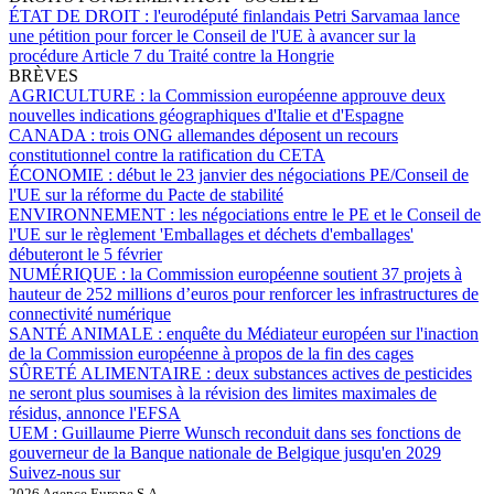
ÉTAT DE DROIT :
l'eurodéputé finlandais Petri Sarvamaa lance
une pétition pour forcer le Conseil de l'UE à avancer sur la
procédure Article 7 du Traité contre la Hongrie
BRÈVES
AGRICULTURE :
la Commission européenne approuve deux
nouvelles indications géographiques d'Italie et d'Espagne
CANADA :
trois ONG allemandes déposent un recours
constitutionnel contre la ratification du CETA
ÉCONOMIE :
début le 23 janvier des négociations PE/Conseil de
l'UE sur la réforme du Pacte de stabilité
ENVIRONNEMENT :
les négociations entre le PE et le Conseil de
l'UE sur le règlement 'Emballages et déchets d'emballages'
débuteront le 5 février
NUMÉRIQUE :
la Commission européenne soutient 37 projets à
hauteur de 252 millions d’euros pour renforcer les infrastructures de
connectivité numérique
SANTÉ ANIMALE :
enquête du Médiateur européen sur l'inaction
de la Commission européenne à propos de la fin des cages
SÛRETÉ ALIMENTAIRE :
deux substances actives de pesticides
ne seront plus soumises à la révision des limites maximales de
résidus, annonce l'EFSA
UEM :
Guillaume Pierre Wunsch reconduit dans ses fonctions de
gouverneur de la Banque nationale de Belgique jusqu'en 2029
Suivez-nous sur
2026 Agence Europe S.A.