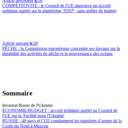
Article précédent
4
/28
COMPÉTITIVITÉ :
le Conseil de l'UE approuve un accord
politique partiel sur la plateforme '
STEP
', sans arrêter de budget
Article suivant
6
/28
PÊCHE :
la Commission européenne concentre ses travaux sur la
durabilité des activités de pêche et la gouvernance des océans
Sommaire
Invasion Russe de l'Ukraine
ÉCONOMIE/BUDGET :
accord politique partiel au Conseil de
l'UE sur la 'Facilité pour l'Ukraine'
RUSSIE :
48 pays et l’UE condamnent les transferts d’armes de la
Corée du Nord à Moscou