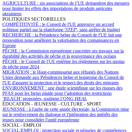
AGRICULTURE :
six associations de l’UE demandent des mesures
pour limiter les effets des importations de produits agricoles
ukrainiens
POLITIQUES SECTORIELLES
COMPÉTITIVITÉ :
le Conseil de l'UE approuve un accord
politique partiel sur la plateforme '
STEP
', sans arrêter de budget
RECHERCHE :
la Présidence belge du Conseil de l'UE fait une
proposition pour améliorer la valorisation des connaissances en
Europe
PÊCHE :
la Commission européenne concentre ses travaux sur la
durabilité des activités de pêche et la gouvernance des océans
PÊCHE :
le Conseil de l'UE entérine les règlements sur les quotas
de pêche pour 2024
MIGRATION :
le Haut-commissariat aux réfugiés des Nations
Unies demande aux Présidences belge et hongroise du Conseil de
l'UE d'assurer la protection et le respect des droits des migrants
ENVIRONNEMENT :
une étude scientifique sur les risques des
PFAS pour les fœtus plaide pour l’adoption des restrictions
‘REACH’ proposées, souligne l’ONG
HEAL
ÉDUCATION - JEUNESSE - CULTURE - SPORT
JEUNESSE :
à l'aube de cette année électorale, la Commission mise
sur le renforcement du dialogue et l'intégration des intérêts des
jeunes pour consolider l'unité européenne
SOCIAL - EMPLOI
SOCIAL/EMPLOI :
protection sociale et pénuries de compétences