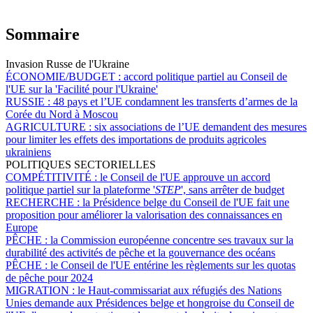
Sommaire
Invasion Russe de l'Ukraine
ÉCONOMIE/BUDGET :
accord politique partiel au Conseil de
l'UE sur la 'Facilité pour l'Ukraine'
RUSSIE :
48 pays et l’UE condamnent les transferts d’armes de la
Corée du Nord à Moscou
AGRICULTURE :
six associations de l’UE demandent des mesures
pour limiter les effets des importations de produits agricoles
ukrainiens
POLITIQUES SECTORIELLES
COMPÉTITIVITÉ :
le Conseil de l'UE approuve un accord
politique partiel sur la plateforme '
STEP
', sans arrêter de budget
RECHERCHE :
la Présidence belge du Conseil de l'UE fait une
proposition pour améliorer la valorisation des connaissances en
Europe
PÊCHE :
la Commission européenne concentre ses travaux sur la
durabilité des activités de pêche et la gouvernance des océans
PÊCHE :
le Conseil de l'UE entérine les règlements sur les quotas
de pêche pour 2024
MIGRATION :
le Haut-commissariat aux réfugiés des Nations
Unies demande aux Présidences belge et hongroise du Conseil de