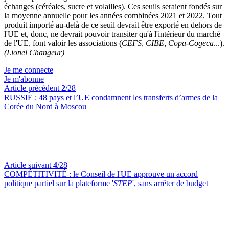
échanges (céréales, sucre et volailles). Ces seuils seraient fondés sur
la moyenne annuelle pour les années combinées 2021 et 2022. Tout
produit importé au-delà de ce seuil devrait être exporté en dehors de
l'UE et, donc, ne devrait pouvoir transiter qu'à l'intérieur du marché
de l'UE, font valoir les associations (
CEFS
,
CIBE
,
Copa-Cogeca
...).
(Lionel Changeur)
Je me connecte
Je m'abonne
Article précédent
2
/28
RUSSIE :
48 pays et l’UE condamnent les transferts d’armes de la
Corée du Nord à Moscou
Article suivant
4
/28
COMPÉTITIVITÉ :
le Conseil de l'UE approuve un accord
politique partiel sur la plateforme '
STEP
', sans arrêter de budget