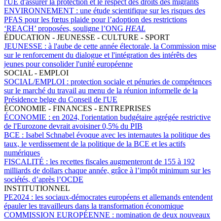
l'UE d'assurer la protection et le respect des droits des migrants
ENVIRONNEMENT :
une étude scientifique sur les risques des
PFAS pour les fœtus plaide pour l’adoption des restrictions
‘REACH’ proposées, souligne l’ONG
HEAL
ÉDUCATION - JEUNESSE - CULTURE - SPORT
JEUNESSE :
à l'aube de cette année électorale, la Commission mise
sur le renforcement du dialogue et l'intégration des intérêts des
jeunes pour consolider l'unité européenne
SOCIAL - EMPLOI
SOCIAL/EMPLOI :
protection sociale et pénuries de compétences
sur le marché du travail au menu de la réunion informelle de la
Présidence belge du Conseil de l'UE
ÉCONOMIE - FINANCES - ENTREPRISES
ÉCONOMIE :
en 2024, l'orientation budgétaire agrégée restrictive
de l'Eurozone devrait avoisiner 0,5% du PIB
BCE :
Isabel Schnabel évoque avec les internautes la politique des
taux, le verdissement de la politique de la BCE et les actifs
numériques
FISCALITÉ :
les recettes fiscales augmenteront de 155 à 192
milliards de dollars chaque année, grâce à l’impôt minimum sur les
sociétés, d’après l’OCDE
INSTITUTIONNEL
PE2024 :
les sociaux-démocrates européens et allemands entendent
épauler les travailleurs dans la transformation économique
COMMISSION EUROPÉENNE :
nomination de deux nouveaux