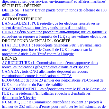
directeurs au sein des services 'environnement' et 'affaires maritimes'
SÉCURITÉ - DÉFENSE
DÉFENSE :
Thierry Breton plaide pour un fonds de défense de 100
milliards d’euros
ACTION EXTÉRIEURE
BANGLADESH :
l'UE regrette que les élections législatives se
soient déroulées sans tous les grands partis d'opposition
CHINE :
Pékin ouvre une procédure anti-dumping sur les spiritueux
européens en réponse à l'enquête de l'UE sur ses voitures électriques
DROITS FONDAMENTAUX - SOCIÉTÉ
ÉTAT DE DROIT :
l'eurodéputé finlandais Petri Sarvamaa lance
une pétition pour forcer le Conseil de l'UE à avancer sur la
procédure Article 7 du Traité contre la Hongrie
BRÈVES
AGRICULTURE :
la Commission européenne approuve deux
nouvelles indications géographiques d'Italie et d'Espagne
CANADA :
trois ONG allemandes déposent un recours
constitutionnel contre la ratification du CETA
ÉCONOMIE :
début le 23 janvier des négociations PE/Conseil de
l'UE sur la réforme du Pacte de stabilité
ENVIRONNEMENT :
les négociations entre le PE et le Conseil de
l'UE sur le règlement 'Emballages et déchets d'emballages'
débuteront le 5 février
NUMÉRIQUE :
la Commission européenne soutient 37 projets à
hauteur de 252 millions d’euros pour renforcer les infrastructures de