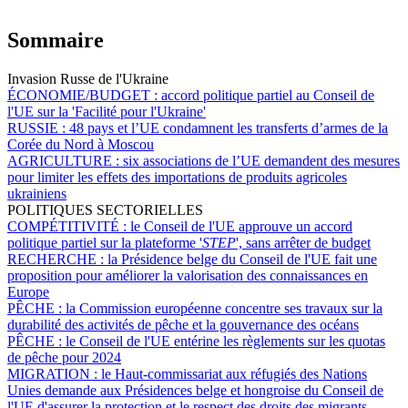
Sommaire
Invasion Russe de l'Ukraine
ÉCONOMIE/BUDGET :
accord politique partiel au Conseil de
l'UE sur la 'Facilité pour l'Ukraine'
RUSSIE :
48 pays et l’UE condamnent les transferts d’armes de la
Corée du Nord à Moscou
AGRICULTURE :
six associations de l’UE demandent des mesures
pour limiter les effets des importations de produits agricoles
ukrainiens
POLITIQUES SECTORIELLES
COMPÉTITIVITÉ :
le Conseil de l'UE approuve un accord
politique partiel sur la plateforme '
STEP
', sans arrêter de budget
RECHERCHE :
la Présidence belge du Conseil de l'UE fait une
proposition pour améliorer la valorisation des connaissances en
Europe
PÊCHE :
la Commission européenne concentre ses travaux sur la
durabilité des activités de pêche et la gouvernance des océans
PÊCHE :
le Conseil de l'UE entérine les règlements sur les quotas
de pêche pour 2024
MIGRATION :
le Haut-commissariat aux réfugiés des Nations
Unies demande aux Présidences belge et hongroise du Conseil de
l'UE d'assurer la protection et le respect des droits des migrants