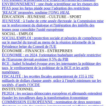
ENVIRONNEMENT :
une étude scientifique sur les risques des
PFAS pour les fœtus plaide pour l’adoption des restrictions
‘REACH’ proposées, souligne l’ONG
HEAL
ÉDUCATION - JEUNESSE - CULTURE - SPORT
JEUNESSE :
à l'aube de cette année électorale, la Commission mise
sur le renforcement du dialogue et l'intégration des intérêts des
jeunes pour consolider l'unité européenne
SOCIAL - EMPLOI
SOCIAL/EMPLOI :
protection sociale et pénuries de compétences
sur le marché du travail au menu de la réunion informelle de la
Présidence belge du Conseil de l'UE
ÉCONOMIE - FINANCES - ENTREPRISES
ÉCONOMIE :
en 2024, l'orientation budgétaire agrégée restrictive
de l'Eurozone devrait avoisiner 0,5% du PIB
BCE :
Isabel Schnabel évoque avec les internautes la politique des
taux, le verdissement de la politique de la BCE et les actifs
numériques
FISCALITÉ :
les recettes fiscales augmenteront de 155 à 192
milliards de dollars chaque année, grâce à l’impôt minimum sur les
sociétés, d’après l’OCDE
INSTITUTIONNEL
PE2024 :
les sociaux-démocrates européens et allemands entendent
épauler les travailleurs dans la transformation économique
COMMISSION EUROPÉENNE :
nomination de deux nouveaux