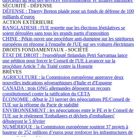
directeurs au sein des services 'environnement' et 'affaires maritimes'
SÉCURITÉ - DÉFENSE
DÉFENSE :
Thierry Breton plaide pour un fonds de défense de 100
milliards d’euros
ACTION EXTÉRIEURE
BANGLADESH :
l'UE regrette que les élections législatives se
soient déroulées sans tous les grands partis d'opposition
CHINE :
Pékin ouvre une procédure anti-dumping sur les spiritueux
européens en réponse à l'enquête de l'UE sur ses voitures électriques
DROITS FONDAMENTAUX - SOCIÉTÉ
ÉTAT DE DROIT :
l'eurodéputé finlandais Petri Sarvamaa lance
une pétition pour forcer le Conseil de l'UE à avancer sur la
procédure Article 7 du Traité contre la Hongrie
BRÈVES
AGRICULTURE :
la Commission européenne approuve deux
nouvelles indications géographiques d'Italie et d'Espagne
CANADA :
trois ONG allemandes déposent un recours
constitutionnel contre la ratification du CETA
ÉCONOMIE :
début le 23 janvier des négociations PE/Conseil de
l'UE sur la réforme du Pacte de stabilité
ENVIRONNEMENT :
les négociations entre le PE et le Conseil de
l'UE sur le règlement 'Emballages et déchets d'emballages'
débuteront le 5 février
NUMÉRIQUE :
la Commission européenne soutient 37 projets à
hauteur de 252 millions d’euros pour renforcer les infrastructures de