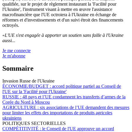
qualifiée, sur le projet de règlement instaurant la 'Facilité pour
l'Ukraine', l'instrument visant à mettre en œuvre l'assistance
macrofinancière que l'UE octroiera à l'Ukraine en échange de
réformes et d'investissements et d'un suivi étroit des financements
octroyés.
«
L'UE s'est engagée à apporter un soutien sans faille à l'Ukraine
aussi...
Je me connecte
Je m'abonne
Sommaire
Invasion Russe de l'Ukraine
ÉCONOMIE/BUDGET :
accord politique partiel au Conseil de
l'UE sur la 'Facilité pour l'Ukraine'
RUSSIE :
48 pays et l’UE condamnent les transferts d’armes de la
Corée du Nord à Moscou
AGRICULTURE :
six associations de l’UE demandent des mesures
pour limiter les effets des importations de produits agricoles
ukrainiens
POLITIQUES SECTORIELLES
COMPÉTITIVITÉ :
le Conseil de l'UE approuve un accord