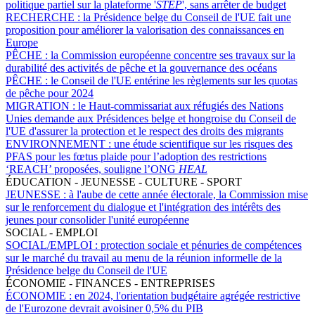
politique partiel sur la plateforme '
STEP
', sans arrêter de budget
RECHERCHE :
la Présidence belge du Conseil de l'UE fait une
proposition pour améliorer la valorisation des connaissances en
Europe
PÊCHE :
la Commission européenne concentre ses travaux sur la
durabilité des activités de pêche et la gouvernance des océans
PÊCHE :
le Conseil de l'UE entérine les règlements sur les quotas
de pêche pour 2024
MIGRATION :
le Haut-commissariat aux réfugiés des Nations
Unies demande aux Présidences belge et hongroise du Conseil de
l'UE d'assurer la protection et le respect des droits des migrants
ENVIRONNEMENT :
une étude scientifique sur les risques des
PFAS pour les fœtus plaide pour l’adoption des restrictions
‘REACH’ proposées, souligne l’ONG
HEAL
ÉDUCATION - JEUNESSE - CULTURE - SPORT
JEUNESSE :
à l'aube de cette année électorale, la Commission mise
sur le renforcement du dialogue et l'intégration des intérêts des
jeunes pour consolider l'unité européenne
SOCIAL - EMPLOI
SOCIAL/EMPLOI :
protection sociale et pénuries de compétences
sur le marché du travail au menu de la réunion informelle de la
Présidence belge du Conseil de l'UE
ÉCONOMIE - FINANCES - ENTREPRISES
ÉCONOMIE :
en 2024, l'orientation budgétaire agrégée restrictive
de l'Eurozone devrait avoisiner 0,5% du PIB