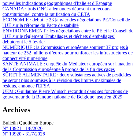
nouvelles indications géographiques d'Italie et d'Espagne
CANADA :
trois ONG allemandes déposent un recours
constitutionnel contre la ratification du CETA
ÉCONOMIE :
début le 23 janvier des négociations PE/Conseil de
l'UE sur la réforme du Pacte de stabilité
ENVIRONNEMENT :
les négociations entre le PE et le Conseil de
l'UE sur le règlement 'Emballages et déchets d'emballages'
débuteront le 5 février
NUMÉRIQUE :
la Commission européenne soutient 37 projets à
hauteur de 252 millions d’euros pour renforcer les infrastructures de
connectivité numérique
SANTÉ ANIMALE :
enquête du Médiateur européen sur l'inaction
de la Commission européenne à propos de la fin des cages
SÛRETÉ ALIMENTAIRE :
deux substances actives de pesticides
ne seront plus soumises à la révision des limites maximales de
résidus, annonce l'EFSA
UEM :
Guillaume Pierre Wunsch reconduit dans ses fonctions de
gouverneur de la Banque nationale de Belgique jusqu'en 2029
Archives
Bulletin Quotidien Europe
N° 13921 -
1/8/2026
N° 13920 -
31/7/2026