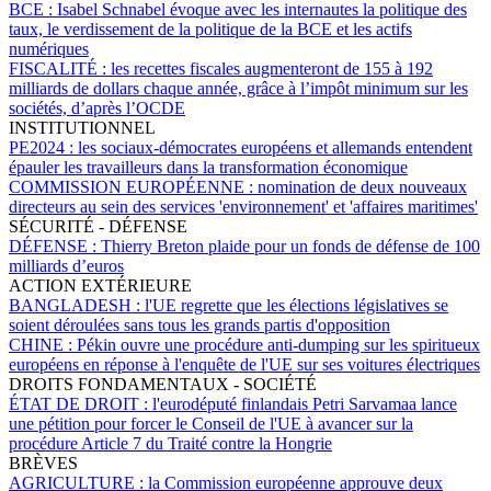
BCE :
Isabel Schnabel évoque avec les internautes la politique des
taux, le verdissement de la politique de la BCE et les actifs
numériques
FISCALITÉ :
les recettes fiscales augmenteront de 155 à 192
milliards de dollars chaque année, grâce à l’impôt minimum sur les
sociétés, d’après l’OCDE
INSTITUTIONNEL
PE2024 :
les sociaux-démocrates européens et allemands entendent
épauler les travailleurs dans la transformation économique
COMMISSION EUROPÉENNE :
nomination de deux nouveaux
directeurs au sein des services 'environnement' et 'affaires maritimes'
SÉCURITÉ - DÉFENSE
DÉFENSE :
Thierry Breton plaide pour un fonds de défense de 100
milliards d’euros
ACTION EXTÉRIEURE
BANGLADESH :
l'UE regrette que les élections législatives se
soient déroulées sans tous les grands partis d'opposition
CHINE :
Pékin ouvre une procédure anti-dumping sur les spiritueux
européens en réponse à l'enquête de l'UE sur ses voitures électriques
DROITS FONDAMENTAUX - SOCIÉTÉ
ÉTAT DE DROIT :
l'eurodéputé finlandais Petri Sarvamaa lance
une pétition pour forcer le Conseil de l'UE à avancer sur la
procédure Article 7 du Traité contre la Hongrie
BRÈVES
AGRICULTURE :
la Commission européenne approuve deux