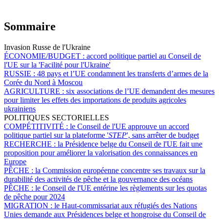
Sommaire
Invasion Russe de l'Ukraine
ÉCONOMIE/BUDGET :
accord politique partiel au Conseil de
l'UE sur la 'Facilité pour l'Ukraine'
RUSSIE :
48 pays et l’UE condamnent les transferts d’armes de la
Corée du Nord à Moscou
AGRICULTURE :
six associations de l’UE demandent des mesures
pour limiter les effets des importations de produits agricoles
ukrainiens
POLITIQUES SECTORIELLES
COMPÉTITIVITÉ :
le Conseil de l'UE approuve un accord
politique partiel sur la plateforme '
STEP
', sans arrêter de budget
RECHERCHE :
la Présidence belge du Conseil de l'UE fait une
proposition pour améliorer la valorisation des connaissances en
Europe
PÊCHE :
la Commission européenne concentre ses travaux sur la
durabilité des activités de pêche et la gouvernance des océans
PÊCHE :
le Conseil de l'UE entérine les règlements sur les quotas
de pêche pour 2024
MIGRATION :
le Haut-commissariat aux réfugiés des Nations
Unies demande aux Présidences belge et hongroise du Conseil de