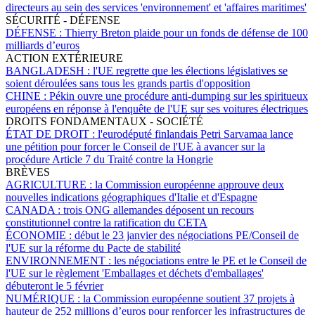
directeurs au sein des services 'environnement' et 'affaires maritimes'
SÉCURITÉ - DÉFENSE
DÉFENSE :
Thierry Breton plaide pour un fonds de défense de 100
milliards d’euros
ACTION EXTÉRIEURE
BANGLADESH :
l'UE regrette que les élections législatives se
soient déroulées sans tous les grands partis d'opposition
CHINE :
Pékin ouvre une procédure anti-dumping sur les spiritueux
européens en réponse à l'enquête de l'UE sur ses voitures électriques
DROITS FONDAMENTAUX - SOCIÉTÉ
ÉTAT DE DROIT :
l'eurodéputé finlandais Petri Sarvamaa lance
une pétition pour forcer le Conseil de l'UE à avancer sur la
procédure Article 7 du Traité contre la Hongrie
BRÈVES
AGRICULTURE :
la Commission européenne approuve deux
nouvelles indications géographiques d'Italie et d'Espagne
CANADA :
trois ONG allemandes déposent un recours
constitutionnel contre la ratification du CETA
ÉCONOMIE :
début le 23 janvier des négociations PE/Conseil de
l'UE sur la réforme du Pacte de stabilité
ENVIRONNEMENT :
les négociations entre le PE et le Conseil de
l'UE sur le règlement 'Emballages et déchets d'emballages'
débuteront le 5 février
NUMÉRIQUE :
la Commission européenne soutient 37 projets à
hauteur de 252 millions d’euros pour renforcer les infrastructures de