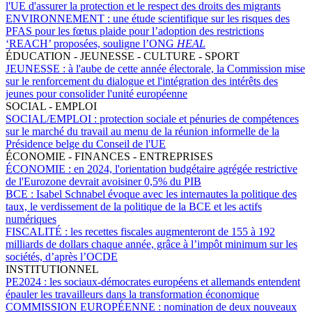
l'UE d'assurer la protection et le respect des droits des migrants
ENVIRONNEMENT :
une étude scientifique sur les risques des
PFAS pour les fœtus plaide pour l’adoption des restrictions
‘REACH’ proposées, souligne l’ONG
HEAL
ÉDUCATION - JEUNESSE - CULTURE - SPORT
JEUNESSE :
à l'aube de cette année électorale, la Commission mise
sur le renforcement du dialogue et l'intégration des intérêts des
jeunes pour consolider l'unité européenne
SOCIAL - EMPLOI
SOCIAL/EMPLOI :
protection sociale et pénuries de compétences
sur le marché du travail au menu de la réunion informelle de la
Présidence belge du Conseil de l'UE
ÉCONOMIE - FINANCES - ENTREPRISES
ÉCONOMIE :
en 2024, l'orientation budgétaire agrégée restrictive
de l'Eurozone devrait avoisiner 0,5% du PIB
BCE :
Isabel Schnabel évoque avec les internautes la politique des
taux, le verdissement de la politique de la BCE et les actifs
numériques
FISCALITÉ :
les recettes fiscales augmenteront de 155 à 192
milliards de dollars chaque année, grâce à l’impôt minimum sur les
sociétés, d’après l’OCDE
INSTITUTIONNEL
PE2024 :
les sociaux-démocrates européens et allemands entendent
épauler les travailleurs dans la transformation économique
COMMISSION EUROPÉENNE :
nomination de deux nouveaux