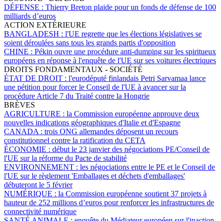
DÉFENSE :
Thierry Breton plaide pour un fonds de défense de 100
milliards d’euros
ACTION EXTÉRIEURE
BANGLADESH :
l'UE regrette que les élections législatives se
soient déroulées sans tous les grands partis d'opposition
CHINE :
Pékin ouvre une procédure anti-dumping sur les spiritueux
européens en réponse à l'enquête de l'UE sur ses voitures électriques
DROITS FONDAMENTAUX - SOCIÉTÉ
ÉTAT DE DROIT :
l'eurodéputé finlandais Petri Sarvamaa lance
une pétition pour forcer le Conseil de l'UE à avancer sur la
procédure Article 7 du Traité contre la Hongrie
BRÈVES
AGRICULTURE :
la Commission européenne approuve deux
nouvelles indications géographiques d'Italie et d'Espagne
CANADA :
trois ONG allemandes déposent un recours
constitutionnel contre la ratification du CETA
ÉCONOMIE :
début le 23 janvier des négociations PE/Conseil de
l'UE sur la réforme du Pacte de stabilité
ENVIRONNEMENT :
les négociations entre le PE et le Conseil de
l'UE sur le règlement 'Emballages et déchets d'emballages'
débuteront le 5 février
NUMÉRIQUE :
la Commission européenne soutient 37 projets à
hauteur de 252 millions d’euros pour renforcer les infrastructures de
connectivité numérique
SANTÉ ANIMALE :
enquête du Médiateur européen sur l'inaction