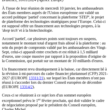
À l'issue de leur réunion de mercredi 10 janvier, les ambassadeurs
des États membres auprès de l'Union européenne ont validé un
accord politique 'partiel' concernant la plateforme '
STEP
', le projet
de plateforme des technologies stratégiques pour l’Europe. Celui-ci
est supposé offrir un financement aux technologies propres, à la
'
deep tech'
et à la biotechnologie.
Accord 'partiel', car plusieurs points sont toujours en suspens,
notamment le montant total d'argent frais alloué à la plateforme : au
sein du projet de compromis validé par les ambassadeurs des Vingt-
Sept, celui-ci apparaît entre crochets et est réduit à 1,5 milliard
d'euros, une coupe massive par rapport à la proposition d'origine de
la Commission, qui portait sur un montant de 10 milliards d'euros.
Un financement revu drastiquement à la baisse, car directement lié à
la révision à mi-parcours du cadre financier pluriannuel (CFP) 2021-
2027 (EUROPE
13311/21
), sur lequel les États membres n'ont pas
réussi à s'accorder lors du dernier Conseil européen de décembre
(EUROPE
13314/2
).
Ceux-ci se réuniront à ce sujet lors d'un sommet européen
er
exceptionnel prévu le 1
février prochain, qui doit valider le cadre
de négociation proposé par le président du Conseil européen,
Charles Michel.