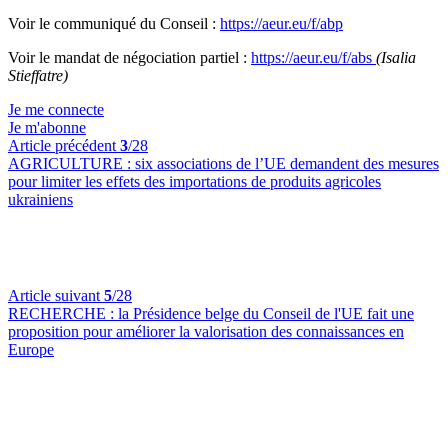
Voir le communiqué du Conseil :
https://aeur.eu/f/abp
Voir le mandat de négociation partiel :
https://aeur.eu/f/abs
(Isalia
Stieffatre)
Je me connecte
Je m'abonne
Article précédent
3
/28
AGRICULTURE :
six associations de l’UE demandent des mesures
pour limiter les effets des importations de produits agricoles
ukrainiens
Article suivant
5
/28
RECHERCHE :
la Présidence belge du Conseil de l'UE fait une
proposition pour améliorer la valorisation des connaissances en
Europe