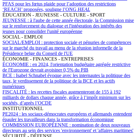
PFAS pour les fœtus plaide pour l’adoption des restrictions
‘REACH’ proposées, souligne l’ONG
HEAL
ÉDUCATION - JEUNESSE - CULTURE - SPORT
JEUNESSE :
à l'aube de cette année électorale, la Commission mise
sur le renforcement du dialogue et l'intégration des intérêts des
jeunes pour consolider l'unité européenne
SOCIAL - EMPLOI
SOCIAL/EMPLOI :
protection sociale et pénuries de compétences
sur le marché du travail au menu de la réunion informelle de la
Présidence belge du Conseil de l'UE
ÉCONOMIE - FINANCES - ENTREPRISES
ÉCONOMIE :
en 2024, l'orientation budgétaire agrégée restrictive
de l'Eurozone devrait avoisiner 0,5% du PIB
BCE :
Isabel Schnabel évoque avec les internautes la politique des
taux, le verdissement de la politique de la BCE et les actifs
numériques
FISCALITÉ :
les recettes fiscales augmenteront de 155 à 192
milliards de dollars chaque année, grâce à l’impôt minimum sur les
sociétés, d’après l’OCDE
INSTITUTIONNEL
PE2024 :
les sociaux-démocrates européens et allemands entendent
épauler les travailleurs dans la transformation économique
COMMISSION EUROPÉENNE :
nomination de deux nouveaux
directeurs au sein des services 'environnement' et 'affaires maritimes'
SÉCURITÉ - DÉFENSE