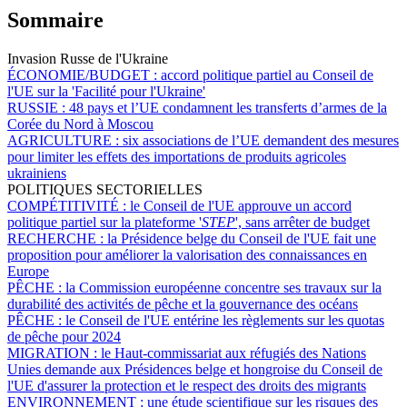
Sommaire
Invasion Russe de l'Ukraine
ÉCONOMIE/BUDGET :
accord politique partiel au Conseil de
l'UE sur la 'Facilité pour l'Ukraine'
RUSSIE :
48 pays et l’UE condamnent les transferts d’armes de la
Corée du Nord à Moscou
AGRICULTURE :
six associations de l’UE demandent des mesures
pour limiter les effets des importations de produits agricoles
ukrainiens
POLITIQUES SECTORIELLES
COMPÉTITIVITÉ :
le Conseil de l'UE approuve un accord
politique partiel sur la plateforme '
STEP
', sans arrêter de budget
RECHERCHE :
la Présidence belge du Conseil de l'UE fait une
proposition pour améliorer la valorisation des connaissances en
Europe
PÊCHE :
la Commission européenne concentre ses travaux sur la
durabilité des activités de pêche et la gouvernance des océans
PÊCHE :
le Conseil de l'UE entérine les règlements sur les quotas
de pêche pour 2024
MIGRATION :
le Haut-commissariat aux réfugiés des Nations
Unies demande aux Présidences belge et hongroise du Conseil de
l'UE d'assurer la protection et le respect des droits des migrants
ENVIRONNEMENT :
une étude scientifique sur les risques des