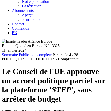
Notre publication
La rédaction
Abonnements
Aperçu
Je m'abonne
Contact
Connexion
EN
Bulletin Quotidien Europe N° 13325
11 janvier 2024
Sommaire
Publication complète
Par article
4
/ 28
POLITIQUES SECTORIELLES /
CompÉtitivitÉ
Le Conseil de l'UE approuve
un accord politique partiel sur
la plateforme '
STEP
', sans
arrêter de budget
Bruxelles, 10/01/2024 (Agence Europe)