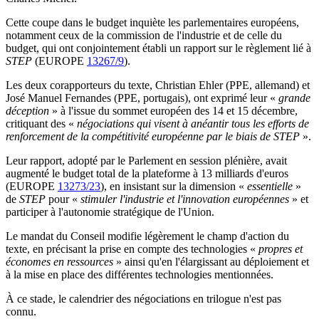
Cette coupe dans le budget inquiète les parlementaires européens,
notamment ceux de la commission de l'industrie et de celle du
budget, qui ont conjointement établi un rapport sur le règlement lié à
STEP
(EUROPE
13267/9
).
Les deux corapporteurs du texte, Christian Ehler (PPE, allemand) et
José Manuel Fernandes (PPE, portugais), ont exprimé leur «
grande
déception
» à l'issue du sommet européen des 14 et 15 décembre,
critiquant des «
négociations qui visent à anéantir tous les efforts de
renforcement de la compétitivité européenne par le biais de STEP
».
Leur rapport, adopté par le Parlement en session plénière, avait
augmenté le budget total de la plateforme à 13 milliards d'euros
(EUROPE
13273/23
), en insistant sur la dimension «
essentielle
»
de
STEP
pour «
stimuler l'industrie et l'innovation européennes
» et
participer à l'autonomie stratégique de l'Union.
Le mandat du Conseil modifie légèrement le champ d'action du
texte, en précisant la prise en compte des technologies «
propres et
économes en ressources
» ainsi qu'en l'élargissant au déploiement et
à la mise en place des différentes technologies mentionnées.
À ce stade, le calendrier des négociations en trilogue n'est pas
connu.