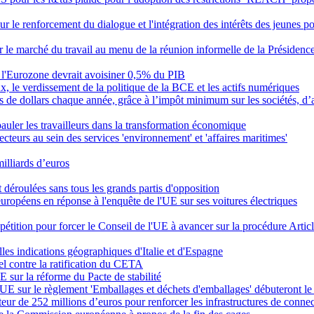
ur le renforcement du dialogue et l'intégration des intérêts des jeunes p
r le marché du travail au menu de la réunion informelle de la Présidenc
de l'Eurozone devrait avoisiner 0,5% du PIB
ux, le verdissement de la politique de la BCE et les actifs numériques
rds de dollars chaque année, grâce à l’impôt minimum sur les sociétés, 
uler les travailleurs dans la transformation économique
teurs au sein des services 'environnement' et 'affaires maritimes'
illiards d’euros
nt déroulées sans tous les grands partis d'opposition
uropéens en réponse à l'enquête de l'UE sur ses voitures électriques
pétition pour forcer le Conseil de l'UE à avancer sur la procédure Artic
s indications géographiques d'Italie et d'Espagne
l contre la ratification du CETA
 sur la réforme du Pacte de stabilité
l'UE sur le règlement 'Emballages et déchets d'emballages' débuteront le 
ur de 252 millions d’euros pour renforcer les infrastructures de conne