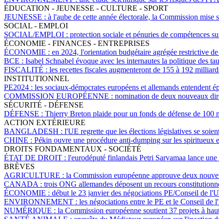
ÉDUCATION - JEUNESSE - CULTURE - SPORT
JEUNESSE :
à l'aube de cette année électorale, la Commission mise s
SOCIAL - EMPLOI
SOCIAL/EMPLOI :
protection sociale et pénuries de compétences su
ÉCONOMIE - FINANCES - ENTREPRISES
ÉCONOMIE :
en 2024, l'orientation budgétaire agrégée restrictive 
BCE :
Isabel Schnabel évoque avec les internautes la politique des ta
FISCALITÉ :
les recettes fiscales augmenteront de 155 à 192 millia
INSTITUTIONNEL
PE2024 :
les sociaux-démocrates européens et allemands entendent épa
COMMISSION EUROPÉENNE :
nomination de deux nouveaux direc
SÉCURITÉ - DÉFENSE
DÉFENSE :
Thierry Breton plaide pour un fonds de défense de 100 m
ACTION EXTÉRIEURE
BANGLADESH :
l'UE regrette que les élections législatives se soie
CHINE :
Pékin ouvre une procédure anti-dumping sur les spiritueux e
DROITS FONDAMENTAUX - SOCIÉTÉ
ÉTAT DE DROIT :
l'eurodéputé finlandais Petri Sarvamaa lance une 
BRÈVES
AGRICULTURE :
la Commission européenne approuve deux nouvelle
CANADA :
trois ONG allemandes déposent un recours constitutionne
ÉCONOMIE :
début le 23 janvier des négociations PE/Conseil de l'UE
ENVIRONNEMENT :
les négociations entre le PE et le Conseil de 
NUMÉRIQUE :
la Commission européenne soutient 37 projets à haute