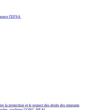
annonce l'EFSA
 la protection et le respect des droits des migrants
oposées, souligne l’ONG
HEAL