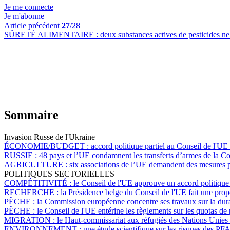
Je me connecte
Je m'abonne
Article précédent
27
/28
SÛRETÉ ALIMENTAIRE :
deux substances actives de pesticides n
Sommaire
Invasion Russe de l'Ukraine
ÉCONOMIE/BUDGET :
accord politique partiel au Conseil de l'UE s
RUSSIE :
48 pays et l’UE condamnent les transferts d’armes de la 
AGRICULTURE :
six associations de l’UE demandent des mesures pou
POLITIQUES SECTORIELLES
COMPÉTITIVITÉ :
le Conseil de l'UE approuve un accord politique p
RECHERCHE :
la Présidence belge du Conseil de l'UE fait une prop
PÊCHE :
la Commission européenne concentre ses travaux sur la durab
PÊCHE :
le Conseil de l'UE entérine les règlements sur les quotas d
MIGRATION :
le Haut-commissariat aux réfugiés des Nations Unies d
ENVIRONNEMENT :
une étude scientifique sur les risques des P