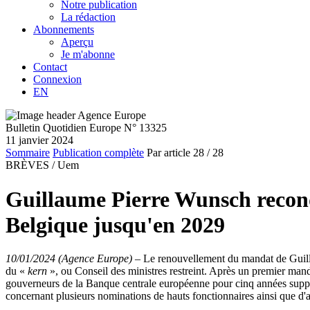
Notre publication
La rédaction
Abonnements
Aperçu
Je m'abonne
Contact
Connexion
EN
Bulletin Quotidien Europe N° 13325
11 janvier 2024
Sommaire
Publication complète
Par article
28
/ 28
BRÈVES /
Uem
Guillaume Pierre Wunsch recond
Belgique jusqu'en 2029
10/01/2024 (Agence Europe)
–
Le renouvellement du mandat de Guill
du «
kern
», ou Conseil des ministres restreint. Après un premier ma
gouverneurs de la Banque centrale européenne pour cinq années suppl
concernant plusieurs nominations de hauts fonctionnaires ainsi que d'au