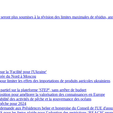
e seront plus soumises à la révision des limites maximales de résidus, 
ur la 'Facilité pour l'Ukraine'
Corée du Nord à Moscou
r limiter les effets des importations de produits agricoles ukrainiens
artiel sur la plateforme '
STEP
', sans arrêter de budget
osition pour améliorer la valorisation des connaissances en Europe
ilité des activités de pêche et la gouvernance des océans
e pêche pour 2024
emande aux Présidences belge et hongroise du Conseil de l'UE d'assurer
FAS pour les fœtus plaide pour l’adoption des restrictions ‘REACH’ pr