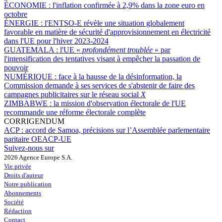
ÉCONOMIE :
l'inflation confirmée à 2,9% dans la zone euro en
octobre
ÉNERGIE :
l'ENTSO-E révèle une situation globalement
favorable en matière de sécurité d'approvisionnement en électricité
dans l'UE pour l'hiver 2023-2024
GUATEMALA :
l'UE «
profondément troublée
» par
l'intensification des tentatives visant à empêcher la passation de
pouvoir
NUMÉRIQUE :
face à la hausse de la désinformation, la
Commission demande à ses services de s'abstenir de faire des
campagnes publicitaires sur le réseau social
X
ZIMBABWE :
la mission d'observation électorale de l'UE
recommande une réforme électorale complète
CORRIGENDUM
ACP :
accord de Samoa, précisions sur l’Assemblée parlementaire
paritaire OEACP-UE
Suivez-nous sur
2026 Agence Europe S.A.
Vie privée
Droits d'auteur
Notre publication
Abonnements
Société
Rédaction
Contact