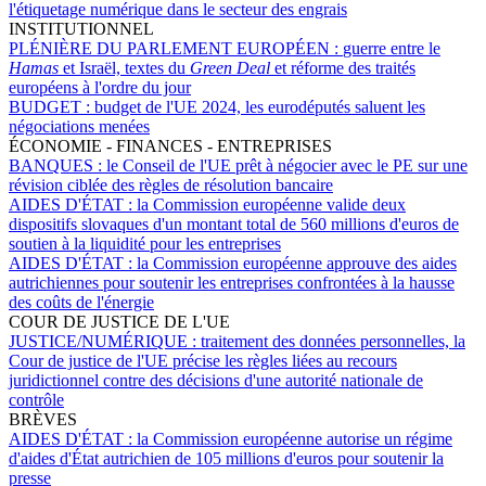
l'étiquetage numérique dans le secteur des engrais
INSTITUTIONNEL
PLÉNIÈRE DU PARLEMENT EUROPÉEN :
guerre entre le
Hamas
et Israël, textes du
Green Deal
et réforme des traités
européens à l'ordre du jour
BUDGET :
budget de l'UE 2024, les eurodéputés saluent les
négociations menées
ÉCONOMIE - FINANCES - ENTREPRISES
BANQUES :
le Conseil de l'UE prêt à négocier avec le PE sur une
révision ciblée des règles de résolution bancaire
AIDES D'ÉTAT :
la Commission européenne valide deux
dispositifs slovaques d'un montant total de 560 millions d'euros de
soutien à la liquidité pour les entreprises
AIDES D'ÉTAT :
la Commission européenne approuve des aides
autrichiennes pour soutenir les entreprises confrontées à la hausse
des coûts de l'énergie
COUR DE JUSTICE DE L'UE
JUSTICE/NUMÉRIQUE :
traitement des données personnelles, la
Cour de justice de l'UE précise les règles liées au recours
juridictionnel contre des décisions d'une autorité nationale de
contrôle
BRÈVES
AIDES D'ÉTAT :
la Commission européenne autorise un régime
d'aides d'État autrichien de 105 millions d'euros pour soutenir la
presse