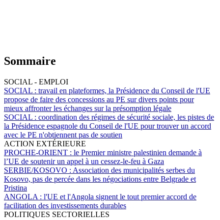
Sommaire
SOCIAL - EMPLOI
SOCIAL :
travail en plateformes, la Présidence du Conseil de l'UE
propose de faire des concessions au PE sur divers points pour
mieux affronter les échanges sur la présomption légale
SOCIAL :
coordination des régimes de sécurité sociale, les pistes de
la Présidence espagnole du Conseil de l'UE pour trouver un accord
avec le PE n'obtiennent pas de soutien
ACTION EXTÉRIEURE
PROCHE-ORIENT :
le Premier ministre palestinien demande à
l’UE de soutenir un appel à un cessez-le-feu à Gaza
SERBIE/KOSOVO :
Association des municipalités serbes du
Kosovo, pas de percée dans les négociations entre Belgrade et
Pristina
ANGOLA :
l'UE et l'Angola signent le tout premier accord de
facilitation des investissements durables
POLITIQUES SECTORIELLES