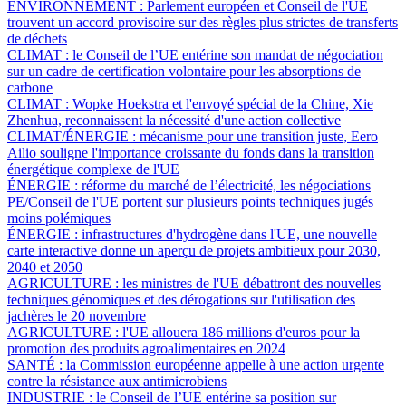
ENVIRONNEMENT :
Parlement européen et Conseil de l'UE
trouvent un accord provisoire sur des règles plus strictes de transferts
de déchets
CLIMAT :
le Conseil de l’UE entérine son mandat de négociation
sur un cadre de certification volontaire pour les absorptions de
carbone
CLIMAT :
Wopke Hoekstra et l'envoyé spécial de la Chine, Xie
Zhenhua, reconnaissent la nécessité d'une action collective
CLIMAT/ÉNERGIE :
mécanisme pour une transition juste, Eero
Ailio souligne l'importance croissante du fonds dans la transition
énergétique complexe de l'UE
ÉNERGIE :
réforme du marché de l’électricité, les négociations
PE/Conseil de l'UE portent sur plusieurs points techniques jugés
moins polémiques
ÉNERGIE :
infrastructures d'hydrogène dans l'UE, une nouvelle
carte interactive donne un aperçu de projets ambitieux pour 2030,
2040 et 2050
AGRICULTURE :
les ministres de l'UE débattront des nouvelles
techniques génomiques et des dérogations sur l'utilisation des
jachères le 20 novembre
AGRICULTURE :
l'UE allouera 186 millions d'euros pour la
promotion des produits agroalimentaires en 2024
SANTÉ :
la Commission européenne appelle à une action urgente
contre la résistance aux antimicrobiens
INDUSTRIE :
le Conseil de l’UE entérine sa position sur