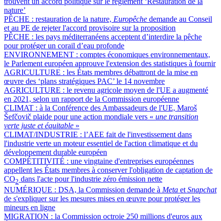
trouvent un accord politique sur le règlement ‘Restauration de la
nature’
PÊCHE :
restauration de la nature,
Europêche
demande au Conseil
et au PE de rejeter l'accord provisoire sur la proposition
PÊCHE :
les pays méditerranéens acceptent d’interdire la pêche
pour protéger un corail d’eau profonde
ENVIRONNEMENT :
comptes économiques environnementaux,
le Parlement européen approuve l'extension des statistiques à fournir
AGRICULTURE :
les États membres débattront de la mise en
œuvre des ‘plans stratégiques PAC’ le 14 novembre
AGRICULTURE :
le revenu agricole moyen de l'UE a augmenté
en 2021, selon un rapport de la Commission européenne
CLIMAT :
à la Conférence des Ambassadeurs de l'UE, Maroš
Šefčovič plaide pour une action mondiale vers «
une transition
verte juste et équitable
»
CLIMAT/INDUSTRIE :
l’AEE fait de l'investissement dans
l'industrie verte un moteur essentiel de l'action climatique et du
développement durable européen
COMPÉTITIVITÉ :
une vingtaine d'entreprises européennes
appellent les États membres à conserver l'obligation de captation de
CO
dans l'acte pour l'industrie zéro émission nette
2
NUMÉRIQUE :
DSA, la Commission demande à
Meta
et
Snapchat
de s'expliquer sur les mesures mises en œuvre pour protéger les
mineurs en ligne
MIGRATION :
la Commission octroie 250 millions d'euros aux