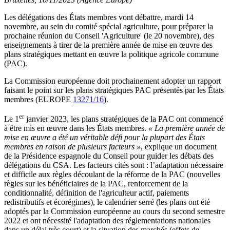
Les délégations des États membres vont débattre, mardi 14
novembre, au sein du comité spécial agriculture, pour préparer la
prochaine réunion du Conseil 'Agriculture' (le 20 novembre), des
enseignements à tirer de la première année de mise en œuvre des
plans stratégiques mettant en œuvre la politique agricole commune
(PAC).
La Commission européenne doit prochainement adopter un rapport
faisant le point sur les plans stratégiques PAC présentés par les États
membres (EUROPE
13271/16
).
er
Le 1
janvier 2023, les plans stratégiques de la PAC ont commencé
à être mis en œuvre dans les États membres.
« La première année de
mise en œuvre a été un véritable défi pour la plupart des États
membres en raison de plusieurs facteurs »
, explique un document
de la Présidence espagnole du Conseil pour guider les débats des
délégations du CSA. Les facteurs cités sont : l’adaptation nécessaire
et difficile aux règles découlant de la réforme de la PAC (nouvelles
règles sur les bénéficiaires de la PAC, renforcement de la
conditionnalité, définition de l'agriculteur actif, paiements
redistributifs et écorégimes), le calendrier serré (les plans ont été
adoptés par la Commission européenne au cours du second semestre
2022 et ont nécessité l'adaptation des réglementations nationales
dans un délai très court) et la situation des marchés (effets de