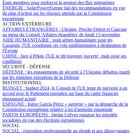
États membres pour renforcer la gestion des flux migratoires
ÉNERGIE :
SolarPowerEurope
fait des recommandations en vue
du plan d'action sur les réseaux attendu par la Commission
européenne
ACTION EXTÉRIEURE
AFFAIRES ÉTRANGÈRES :
Ukraine, Proche-Orient et Caucase
au menu du Conseil 'Affaires étrangères' de lundi 13 novembre
AIDE HUMANITAIRE :
pont aérien humanitaire pour les
Gazaouis, l'UE coordonne six vols suplémentaires à destination de
l'Égypte
CHINE :
face à Pékin, l'UE se dit toujours '
ouverte
', mais pose ses
conditions
SÉCURITÉ - DÉFENSE
DÉFENSE :
les engagements de sécurité à l’Ukraine débattus mardi
par les ministres européens de la Défense
INSTITUTIONNEL
BUDGET :
budget 2024, le Conseil de l'UE tente de parvenir à un
accord avec le Parlement européen sur base du cadre financier
pluriannuel actuel
ESPAGNE :
Iratxe García Pérez «
surprise
» par la démarche de la
Commission européenne relative à loi d'amnistie espagnole
PARTIS EUROPÉENS :
Stefan Löfven esquisse les priorités
socialistes en vue des élections européennes
SOCIAL
SOCIAL :
exposition professionnelle au plomb et aux diisocyanates,