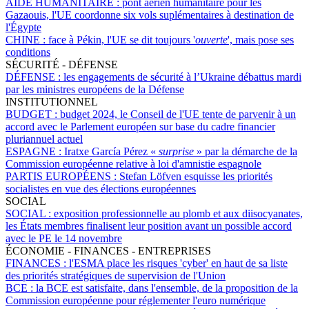
AIDE HUMANITAIRE :
pont aérien humanitaire pour les
Gazaouis, l'UE coordonne six vols suplémentaires à destination de
l'Égypte
CHINE :
face à Pékin, l'UE se dit toujours '
ouverte
', mais pose ses
conditions
SÉCURITÉ - DÉFENSE
DÉFENSE :
les engagements de sécurité à l’Ukraine débattus mardi
par les ministres européens de la Défense
INSTITUTIONNEL
BUDGET :
budget 2024, le Conseil de l'UE tente de parvenir à un
accord avec le Parlement européen sur base du cadre financier
pluriannuel actuel
ESPAGNE :
Iratxe García Pérez «
surprise
» par la démarche de la
Commission européenne relative à loi d'amnistie espagnole
PARTIS EUROPÉENS :
Stefan Löfven esquisse les priorités
socialistes en vue des élections européennes
SOCIAL
SOCIAL :
exposition professionnelle au plomb et aux diisocyanates,
les États membres finalisent leur position avant un possible accord
avec le PE le 14 novembre
ÉCONOMIE - FINANCES - ENTREPRISES
FINANCES :
l'ESMA place les risques 'cyber' en haut de sa liste
des priorités stratégiques de supervision de l'Union
BCE :
la BCE est satisfaite, dans l'ensemble, de la proposition de la
Commission européenne pour réglementer l'euro numérique