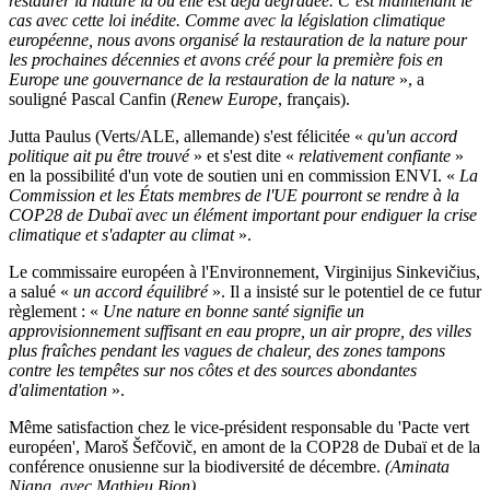
restaurer la nature là où elle est déjà dégradée. C’est maintenant le
cas avec cette loi inédite. Comme avec la législation climatique
européenne, nous avons organisé la restauration de la nature pour
les prochaines décennies et avons créé pour la première fois en
Europe une gouvernance de la restauration de la nature
», a
souligné Pascal Canfin (
Renew Europe
, français).
Jutta Paulus (Verts/ALE, allemande) s'est félicitée «
qu'un accord
politique ait pu être trouvé
» et s'est dite «
relativement confiante
»
en la possibilité d'un vote de soutien uni en commission ENVI. «
La
Commission et les États membres de l'UE pourront se rendre à la
COP28 de Dubaï avec un élément important pour endiguer la crise
climatique et s'adapter au climat
».
Le commissaire européen à l'Environnement, Virginijus Sinkevičius,
a salué «
un accord équilibré
». Il a insisté sur le potentiel de ce futur
règlement : «
Une nature en bonne santé signifie un
approvisionnement suffisant en eau propre, un air propre, des villes
plus fraîches pendant les vagues de chaleur, des zones tampons
contre les tempêtes sur nos côtes et des sources abondantes
d'alimentation
».
Même satisfaction chez le vice-président responsable du 'Pacte vert
européen', Maroš Šefčovič, en amont de la COP28 de Dubaï et de la
conférence onusienne sur la biodiversité de décembre.
(Aminata
Niang, avec Mathieu Bion)