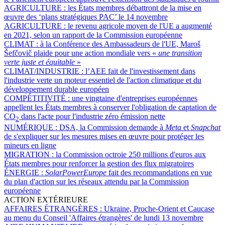
AGRICULTURE :
les États membres débattront de la mise en
œuvre des ‘plans stratégiques PAC’ le 14 novembre
AGRICULTURE :
le revenu agricole moyen de l'UE a augmenté
en 2021, selon un rapport de la Commission européenne
CLIMAT :
à la Conférence des Ambassadeurs de l'UE, Maroš
Šefčovič plaide pour une action mondiale vers «
une transition
verte juste et équitable
»
CLIMAT/INDUSTRIE :
l’AEE fait de l'investissement dans
l'industrie verte un moteur essentiel de l'action climatique et du
développement durable européen
COMPÉTITIVITÉ :
une vingtaine d'entreprises européennes
appellent les États membres à conserver l'obligation de captation de
CO
dans l'acte pour l'industrie zéro émission nette
2
NUMÉRIQUE :
DSA, la Commission demande à
Meta
et
Snapchat
de s'expliquer sur les mesures mises en œuvre pour protéger les
mineurs en ligne
MIGRATION :
la Commission octroie 250 millions d'euros aux
États membres pour renforcer la gestion des flux migratoires
ÉNERGIE :
SolarPowerEurope
fait des recommandations en vue
du plan d'action sur les réseaux attendu par la Commission
européenne
ACTION EXTÉRIEURE
AFFAIRES ÉTRANGÈRES :
Ukraine, Proche-Orient et Caucase
au menu du Conseil 'Affaires étrangères' de lundi 13 novembre