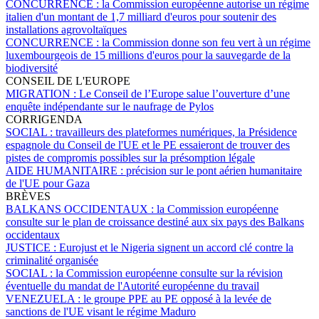
CONCURRENCE :
la Commission européenne autorise un régime
italien d'un montant de 1,7 milliard d'euros pour soutenir des
installations agrovoltaïques
CONCURRENCE :
la Commission donne son feu vert à un régime
luxembourgeois de 15 millions d'euros pour la sauvegarde de la
biodiversité
CONSEIL DE L'EUROPE
MIGRATION :
Le Conseil de l’Europe salue l’ouverture d’une
enquête indépendante sur le naufrage de Pylos
CORRIGENDA
SOCIAL :
travailleurs des plateformes numériques, la Présidence
espagnole du Conseil de l'UE et le PE essaieront de trouver des
pistes de compromis possibles sur la présomption légale
AIDE HUMANITAIRE :
précision sur le pont aérien humanitaire
de l'UE pour Gaza
BRÈVES
BALKANS OCCIDENTAUX :
la Commission européenne
consulte sur le plan de croissance destiné aux six pays des Balkans
occidentaux
JUSTICE :
Eurojust et le Nigeria signent un accord clé contre la
criminalité organisée
SOCIAL :
la Commission européenne consulte sur la révision
éventuelle du mandat de l'Autorité européenne du travail
VENEZUELA :
le groupe PPE au PE opposé à la levée de
sanctions de l'UE visant le régime Maduro