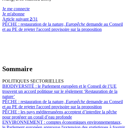
Je me connecte
Je m'abonne
Article suivant
2
/31
PÊCHE :
restauration de la nature,
Europêche
demande au Conseil
et au PE de rejeter l'accord provisoire sur la proposition
Sommaire
POLITIQUES SECTORIELLES
BIODIVERSITÉ :
le Parlement européen et le Conseil de l’UE
trouvent un accord politique sur le règlement ‘Restauration de la
nature’
PÊCHE :
restauration de la nature,
Europêche
demande au Conseil
et au PE de rejeter l'accord provisoire sur la proposition
PÊCHE :
les pays méditerranéens acceptent d’interdire la pêche
pour protéger un corail d’eau profonde
ENVIRONNEMENT :
comptes économiques environnementaux,
le Parlement européen approuve l'extension des statistiques à fournir