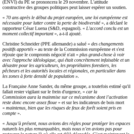
(ENVI) du PE se prononcera le 29 novembre. L'attitude
constructive des groupes politiques peut laisser espérer un soutien.
«
70 ans après le début du projet européen, une loi européenne est
nécessaire pour lutter contre la perte de biodiversité
», a déclaré le
rapporteur César Luena (S&D, espagnol). «
L'accord conclu est un
moment collectif important
», a-t-il ajouté.
Christine Schneider (PPE allemande) a salué «
des changements
positifs apportés
» au texte de la Commission européenne et s'est
réjouie que le compromis négocié n'ait «
plus grand-chose à voir
avec l'approche idéologique, qui était concrètement infaisable et un
désastre pour les agriculteurs, les propriétaires forestiers, les
pêcheurs et les autorités locales et régionales, en particulier dans
les zones à forte densité de population ».
La Française Anne Sander, du même groupe, a toutefois estimé qu'il
fallait rester vigilant sur le frein d'urgence, «
car la
Commission aura la mainmise sur ce mécanisme dont l’activation
reste donc encore assez floue
» et sur les indicateurs de bois mort
«
maintenus, bien que les risques de feux de forêt soient pris en
compte
».
«
Jusqu’à présent, nous avions des règles pour protéger les espaces
naturels les plus remarquables, mais nous n’en avions pas pour