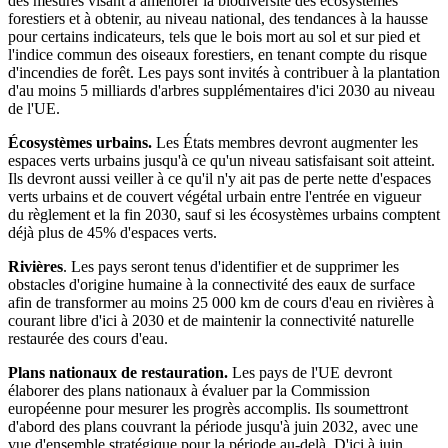
des mesures visant à améliorer la biodiversité des écosystèmes
forestiers et à obtenir, au niveau national, des tendances à la hausse
pour certains indicateurs, tels que le bois mort au sol et sur pied et
l'indice commun des oiseaux forestiers, en tenant compte du risque
d'incendies de forêt. Les pays sont invités à contribuer à la plantation
d'au moins 5 milliards d'arbres supplémentaires d'ici 2030 au niveau
de l'UE.
Écosystèmes urbains.
Les États membres devront augmenter les
espaces verts urbains jusqu'à ce qu'un niveau satisfaisant soit atteint.
Ils devront aussi veiller à ce qu'il n'y ait pas de perte nette d'espaces
verts urbains et de couvert végétal urbain entre l'entrée en vigueur
du règlement et la fin 2030, sauf si les écosystèmes urbains comptent
déjà plus de 45% d'espaces verts.
Rivières
. Les pays seront tenus d'identifier et de supprimer les
obstacles d'origine humaine à la connectivité des eaux de surface
afin de transformer au moins 25 000 km de cours d'eau en rivières à
courant libre d'ici à 2030 et de maintenir la connectivité naturelle
restaurée des cours d'eau.
Plans nationaux de restauration.
Les pays de l'UE devront
élaborer des plans nationaux à évaluer par la Commission
européenne pour mesurer les progrès accomplis. Ils soumettront
d'abord des plans couvrant la période jusqu'à juin 2032, avec une
vue d'ensemble stratégique pour la période au-delà. D'ici à juin