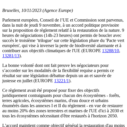
Bruxelles, 10/11/2023 (Agence Europe)
Parlement européen, Conseil de l’UE et Commission sont parvenus,
dans la nuit de jeudi 9 novembre, à un accord politique provisoire
sur la proposition de règlement relatif à la restauration de la nature. 9
heures de négociations (14h-23 heures) ont permis de boucler avec
succès le troisième ‘trilogue’ sur cette législation phare du 'Pacte vert
européen', qui vise à inverser la perte de biodiversité alarmante et à
contribuer aux objectifs climatiques de l'UE (EUROPE
13288/10
,
13281/13
).
La bonne volonté dont ont fait preuve les négociateurs pour
s’accorder sur les modalités de la flexibilité requise a permis ce
résultat sur une législation débattue depuis un an et sauvée de
justesse en juillet (EUROPE
13221/1
).
Ce règlement avait été proposé pour fixer des objectifs
juridiquement contraignants pour chacun des écosystèmes - forêts,
terres agricoles, écosystèmes marins, d'eau douce et urbains
énumérés dans les annexes I et II du règlement - en vue de restaurer
au moins 20% des zones terrestres et marines de l'UE d'ici à 2030 et
tous les écosystèmes nécessitant d'être restaurés à l'horizon 2050.
L'accord maintient comme objectif général la restauration d'au moins