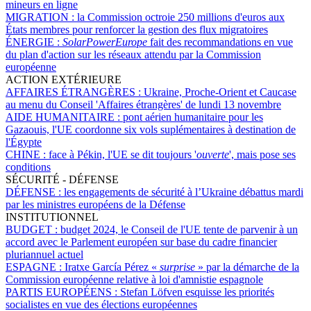
mineurs en ligne
MIGRATION :
la Commission octroie 250 millions d'euros aux
États membres pour renforcer la gestion des flux migratoires
ÉNERGIE :
SolarPowerEurope
fait des recommandations en vue
du plan d'action sur les réseaux attendu par la Commission
européenne
ACTION EXTÉRIEURE
AFFAIRES ÉTRANGÈRES :
Ukraine, Proche-Orient et Caucase
au menu du Conseil 'Affaires étrangères' de lundi 13 novembre
AIDE HUMANITAIRE :
pont aérien humanitaire pour les
Gazaouis, l'UE coordonne six vols suplémentaires à destination de
l'Égypte
CHINE :
face à Pékin, l'UE se dit toujours '
ouverte
', mais pose ses
conditions
SÉCURITÉ - DÉFENSE
DÉFENSE :
les engagements de sécurité à l’Ukraine débattus mardi
par les ministres européens de la Défense
INSTITUTIONNEL
BUDGET :
budget 2024, le Conseil de l'UE tente de parvenir à un
accord avec le Parlement européen sur base du cadre financier
pluriannuel actuel
ESPAGNE :
Iratxe García Pérez «
surprise
» par la démarche de la
Commission européenne relative à loi d'amnistie espagnole
PARTIS EUROPÉENS :
Stefan Löfven esquisse les priorités
socialistes en vue des élections européennes