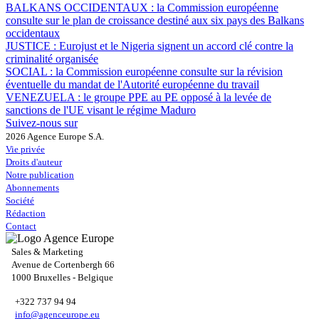
BALKANS OCCIDENTAUX :
la Commission européenne
consulte sur le plan de croissance destiné aux six pays des Balkans
occidentaux
JUSTICE :
Eurojust et le Nigeria signent un accord clé contre la
criminalité organisée
SOCIAL :
la Commission européenne consulte sur la révision
éventuelle du mandat de l'Autorité européenne du travail
VENEZUELA :
le groupe PPE au PE opposé à la levée de
sanctions de l'UE visant le régime Maduro
Suivez-nous sur
2026 Agence Europe S.A.
Vie privée
Droits d'auteur
Notre publication
Abonnements
Société
Rédaction
Contact
Sales & Marketing
Avenue de Cortenbergh 66
1000 Bruxelles - Belgique
+322 737 94 94
info@agenceurope.eu