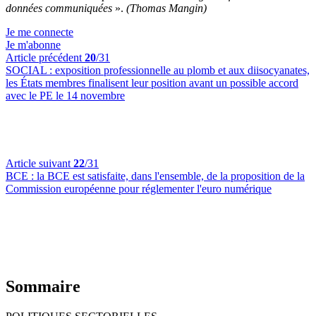
données communiquées
».
(Thomas Mangin)
Je me connecte
Je m'abonne
Article précédent
20
/31
SOCIAL :
exposition professionnelle au plomb et aux diisocyanates,
les États membres finalisent leur position avant un possible accord
avec le PE le 14 novembre
Article suivant
22
/31
BCE :
la BCE est satisfaite, dans l'ensemble, de la proposition de la
Commission européenne pour réglementer l'euro numérique
Sommaire