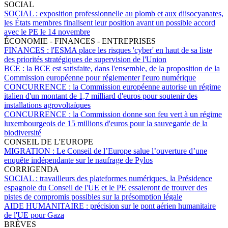
SOCIAL
SOCIAL :
exposition professionnelle au plomb et aux diisocyanates,
les États membres finalisent leur position avant un possible accord
avec le PE le 14 novembre
ÉCONOMIE - FINANCES - ENTREPRISES
FINANCES :
l'ESMA place les risques 'cyber' en haut de sa liste
des priorités stratégiques de supervision de l'Union
BCE :
la BCE est satisfaite, dans l'ensemble, de la proposition de la
Commission européenne pour réglementer l'euro numérique
CONCURRENCE :
la Commission européenne autorise un régime
italien d'un montant de 1,7 milliard d'euros pour soutenir des
installations agrovoltaïques
CONCURRENCE :
la Commission donne son feu vert à un régime
luxembourgeois de 15 millions d'euros pour la sauvegarde de la
biodiversité
CONSEIL DE L'EUROPE
MIGRATION :
Le Conseil de l’Europe salue l’ouverture d’une
enquête indépendante sur le naufrage de Pylos
CORRIGENDA
SOCIAL :
travailleurs des plateformes numériques, la Présidence
espagnole du Conseil de l'UE et le PE essaieront de trouver des
pistes de compromis possibles sur la présomption légale
AIDE HUMANITAIRE :
précision sur le pont aérien humanitaire
de l'UE pour Gaza
BRÈVES