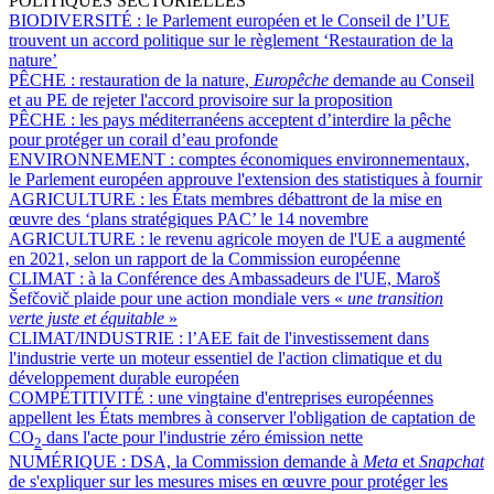
POLITIQUES SECTORIELLES
BIODIVERSITÉ :
le Parlement européen et le Conseil de l’UE
trouvent un accord politique sur le règlement ‘Restauration de la
nature’
PÊCHE :
restauration de la nature,
Europêche
demande au Conseil
et au PE de rejeter l'accord provisoire sur la proposition
PÊCHE :
les pays méditerranéens acceptent d’interdire la pêche
pour protéger un corail d’eau profonde
ENVIRONNEMENT :
comptes économiques environnementaux,
le Parlement européen approuve l'extension des statistiques à fournir
AGRICULTURE :
les États membres débattront de la mise en
œuvre des ‘plans stratégiques PAC’ le 14 novembre
AGRICULTURE :
le revenu agricole moyen de l'UE a augmenté
en 2021, selon un rapport de la Commission européenne
CLIMAT :
à la Conférence des Ambassadeurs de l'UE, Maroš
Šefčovič plaide pour une action mondiale vers «
une transition
verte juste et équitable
»
CLIMAT/INDUSTRIE :
l’AEE fait de l'investissement dans
l'industrie verte un moteur essentiel de l'action climatique et du
développement durable européen
COMPÉTITIVITÉ :
une vingtaine d'entreprises européennes
appellent les États membres à conserver l'obligation de captation de
CO
dans l'acte pour l'industrie zéro émission nette
2
NUMÉRIQUE :
DSA, la Commission demande à
Meta
et
Snapchat
de s'expliquer sur les mesures mises en œuvre pour protéger les