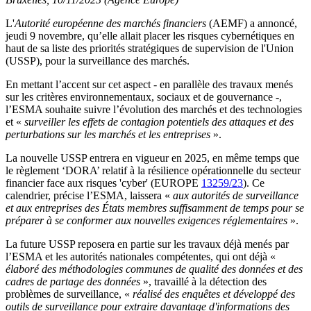
L'
Autorité européenne des marchés financiers
(AEMF) a annoncé,
jeudi 9 novembre, qu’elle allait placer les risques cybernétiques en
haut de sa liste des priorités stratégiques de supervision de l'Union
(USSP), pour la surveillance des marchés.
En mettant l’accent sur cet aspect - en parallèle des travaux menés
sur les critères environnementaux, sociaux et de gouvernance -,
l’ESMA souhaite suivre l’évolution des marchés et des technologies
et «
surveiller les effets de contagion potentiels des attaques et des
perturbations sur les marchés et les entreprises
».
La nouvelle USSP entrera en vigueur en 2025, en même temps que
le règlement ‘DORA’ relatif à la résilience opérationnelle du secteur
financier face aux risques 'cyber' (EUROPE
13259/23
). Ce
calendrier, précise l’ESMA, laissera «
aux autorités de surveillance
et aux entreprises des États membres suffisamment de temps pour se
préparer à se conformer aux nouvelles exigences réglementaires
».
La future USSP reposera en partie sur les travaux déjà menés par
l’ESMA et les autorités nationales compétentes, qui ont déjà «
élaboré des méthodologies communes de qualité des données et des
cadres de partage des données
», travaillé à la détection des
problèmes de surveillance, «
réalisé des enquêtes et développé des
outils de surveillance pour extraire davantage d'informations des