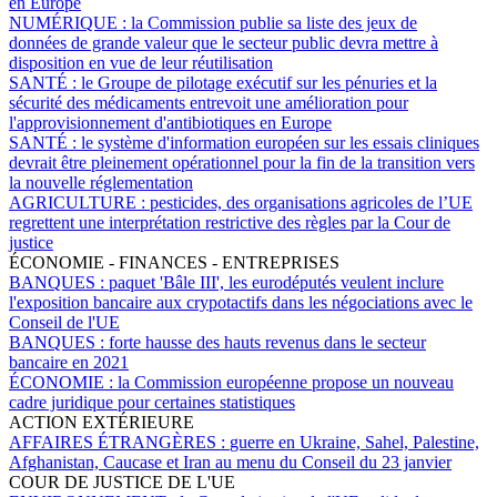
en Europe
NUMÉRIQUE :
la Commission publie sa liste des jeux de
données de grande valeur que le secteur public devra mettre à
disposition en vue de leur réutilisation
SANTÉ :
le Groupe de pilotage exécutif sur les pénuries et la
sécurité des médicaments entrevoit une amélioration pour
l'approvisionnement d'antibiotiques en Europe
SANTÉ :
le système d'information européen sur les essais cliniques
devrait être pleinement opérationnel pour la fin de la transition vers
la nouvelle réglementation
AGRICULTURE :
pesticides, des organisations agricoles de l’UE
regrettent une interprétation restrictive des règles par la Cour de
justice
ÉCONOMIE - FINANCES - ENTREPRISES
BANQUES :
paquet 'Bâle III', les eurodéputés veulent inclure
l'exposition bancaire aux crypotactifs dans les négociations avec le
Conseil de l'UE
BANQUES :
forte hausse des hauts revenus dans le secteur
bancaire en 2021
ÉCONOMIE :
la Commission européenne propose un nouveau
cadre juridique pour certaines statistiques
ACTION EXTÉRIEURE
AFFAIRES ÉTRANGÈRES :
guerre en Ukraine, Sahel, Palestine,
Afghanistan, Caucase et Iran au menu du Conseil du 23 janvier
COUR DE JUSTICE DE L'UE