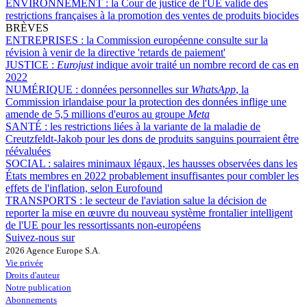
ENVIRONNEMENT :
la Cour de justice de l'UE valide des
restrictions françaises à la promotion des ventes de produits biocides
BRÈVES
ENTREPRISES :
la Commission européenne consulte sur la
révision à venir de la directive 'retards de paiement'
JUSTICE :
Eurojust
indique avoir traité un nombre record de cas en
2022
NUMÉRIQUE :
données personnelles sur
WhatsApp
, la
Commission irlandaise pour la protection des données inflige une
amende de 5,5 millions d'euros au groupe
Meta
SANTÉ :
les restrictions liées à la variante de la maladie de
Creutzfeldt-Jakob pour les dons de produits sanguins pourraient être
réévaluées
SOCIAL :
salaires minimaux légaux, les hausses observées dans les
États membres en 2022 probablement insuffisantes pour combler les
effets de l'inflation, selon Eurofound
TRANSPORTS :
le secteur de l'aviation salue la décision de
reporter la mise en œuvre du nouveau système frontalier intelligent
de l'UE pour les ressortissants non-européens
Suivez-nous sur
2026 Agence Europe S.A.
Vie privée
Droits d'auteur
Notre publication
Abonnements