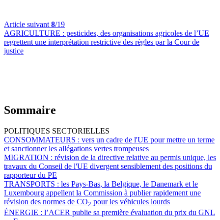
Article suivant
8
/19
AGRICULTURE :
pesticides, des organisations agricoles de l’UE
regrettent une interprétation restrictive des règles par la Cour de
justice
Sommaire
POLITIQUES SECTORIELLES
CONSOMMATEURS :
vers un cadre de l'UE pour mettre un terme
et sanctionner les allégations vertes trompeuses
MIGRATION :
révision de la directive relative au permis unique, les
travaux du Conseil de l'UE divergent sensiblement des positions du
rapporteur du PE
TRANSPORTS :
les Pays-Bas, la Belgique, le Danemark et le
Luxembourg appellent la Commission à publier rapidement une
révision des normes de CO
pour les véhicules lourds
2
ÉNERGIE :
l’ACER publie sa première évaluation du prix du GNL