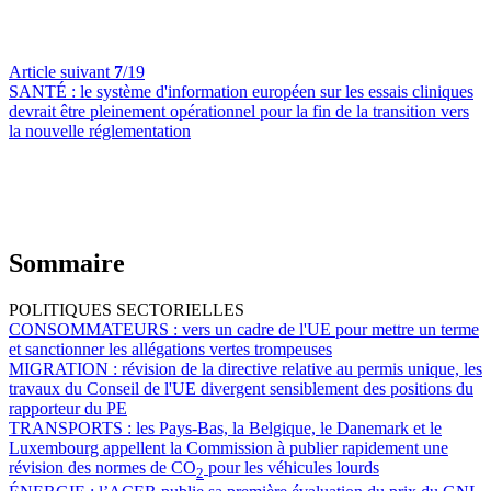
Article suivant
7
/19
SANTÉ :
le système d'information européen sur les essais cliniques
devrait être pleinement opérationnel pour la fin de la transition vers
la nouvelle réglementation
Sommaire
POLITIQUES SECTORIELLES
CONSOMMATEURS :
vers un cadre de l'UE pour mettre un terme
et sanctionner les allégations vertes trompeuses
MIGRATION :
révision de la directive relative au permis unique, les
travaux du Conseil de l'UE divergent sensiblement des positions du
rapporteur du PE
TRANSPORTS :
les Pays-Bas, la Belgique, le Danemark et le
Luxembourg appellent la Commission à publier rapidement une
révision des normes de CO
pour les véhicules lourds
2