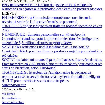
COUR DE JUSTICE DE L'UE
ENVIRONNEMENT :
la Cour de justice de l'UE valide des
restrictions françaises à la promotion des ventes de produits biocides
BRÈVES
ENTREPRISES :
la Commission européenne consulte sur la
révision à venir de la directive 'retards de paiement'
JUSTICE :
Eurojust
indique avoir traité un nombre record de cas en
2022
NUMÉRIQUE :
données personnelles sur
WhatsApp
, la
Commission irlandaise pour la protection des données inflige une
amende de 5,5 millions d'euros au groupe
Meta
SANTÉ :
les restrictions liées à la variante de la maladie de
Creutzfeldt-Jakob pour les dons de produits sanguins pourraient être
réévaluées
SOCIAL :
salaires minimaux légaux, les hausses observées dans les
États membres en 2022 probablement insuffisantes pour combler les
effets de l'inflation, selon Eurofound
TRANSPORTS :
le secteur de l'aviation salue la décision de
reporter la mise en œuvre du nouveau système frontalier intelligent
de l'UE pour les ressortissants non-européens
Suivez-nous sur
2026 Agence Europe S.A.
Vie privée
Droits d'auteur
Notre publication