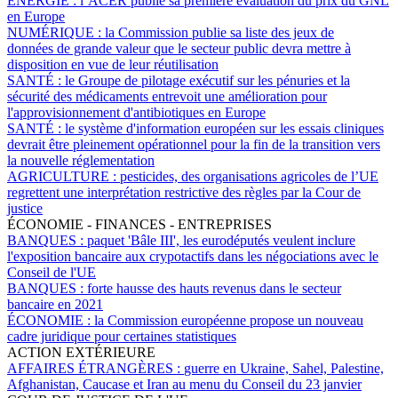
ÉNERGIE :
l’ACER publie sa première évaluation du prix du GNL
en Europe
NUMÉRIQUE :
la Commission publie sa liste des jeux de
données de grande valeur que le secteur public devra mettre à
disposition en vue de leur réutilisation
SANTÉ :
le Groupe de pilotage exécutif sur les pénuries et la
sécurité des médicaments entrevoit une amélioration pour
l'approvisionnement d'antibiotiques en Europe
SANTÉ :
le système d'information européen sur les essais cliniques
devrait être pleinement opérationnel pour la fin de la transition vers
la nouvelle réglementation
AGRICULTURE :
pesticides, des organisations agricoles de l’UE
regrettent une interprétation restrictive des règles par la Cour de
justice
ÉCONOMIE - FINANCES - ENTREPRISES
BANQUES :
paquet 'Bâle III', les eurodéputés veulent inclure
l'exposition bancaire aux crypotactifs dans les négociations avec le
Conseil de l'UE
BANQUES :
forte hausse des hauts revenus dans le secteur
bancaire en 2021
ÉCONOMIE :
la Commission européenne propose un nouveau
cadre juridique pour certaines statistiques
ACTION EXTÉRIEURE
AFFAIRES ÉTRANGÈRES :
guerre en Ukraine, Sahel, Palestine,
Afghanistan, Caucase et Iran au menu du Conseil du 23 janvier