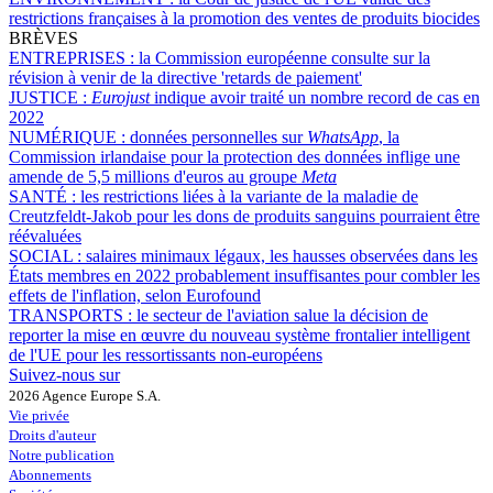
restrictions françaises à la promotion des ventes de produits biocides
BRÈVES
ENTREPRISES :
la Commission européenne consulte sur la
révision à venir de la directive 'retards de paiement'
JUSTICE :
Eurojust
indique avoir traité un nombre record de cas en
2022
NUMÉRIQUE :
données personnelles sur
WhatsApp
, la
Commission irlandaise pour la protection des données inflige une
amende de 5,5 millions d'euros au groupe
Meta
SANTÉ :
les restrictions liées à la variante de la maladie de
Creutzfeldt-Jakob pour les dons de produits sanguins pourraient être
réévaluées
SOCIAL :
salaires minimaux légaux, les hausses observées dans les
États membres en 2022 probablement insuffisantes pour combler les
effets de l'inflation, selon Eurofound
TRANSPORTS :
le secteur de l'aviation salue la décision de
reporter la mise en œuvre du nouveau système frontalier intelligent
de l'UE pour les ressortissants non-européens
Suivez-nous sur
2026 Agence Europe S.A.
Vie privée
Droits d'auteur
Notre publication
Abonnements