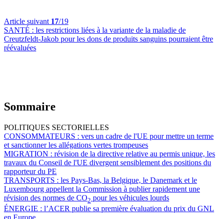
Article suivant
17
/19
SANTÉ :
les restrictions liées à la variante de la maladie de
Creutzfeldt-Jakob pour les dons de produits sanguins pourraient être
réévaluées
Sommaire
POLITIQUES SECTORIELLES
CONSOMMATEURS :
vers un cadre de l'UE pour mettre un terme
et sanctionner les allégations vertes trompeuses
MIGRATION :
révision de la directive relative au permis unique, les
travaux du Conseil de l'UE divergent sensiblement des positions du
rapporteur du PE
TRANSPORTS :
les Pays-Bas, la Belgique, le Danemark et le
Luxembourg appellent la Commission à publier rapidement une
révision des normes de CO
pour les véhicules lourds
2
ÉNERGIE :
l’ACER publie sa première évaluation du prix du GNL
en Europe