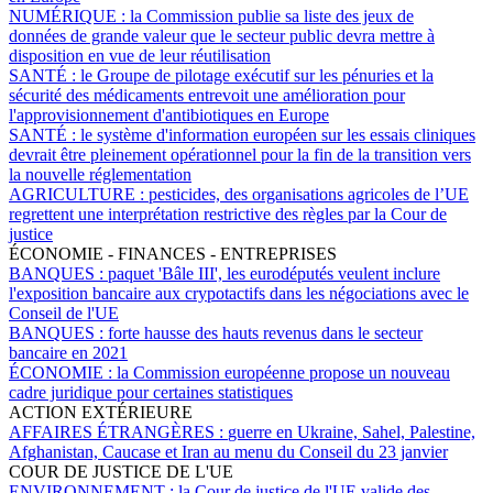
NUMÉRIQUE :
la Commission publie sa liste des jeux de
données de grande valeur que le secteur public devra mettre à
disposition en vue de leur réutilisation
SANTÉ :
le Groupe de pilotage exécutif sur les pénuries et la
sécurité des médicaments entrevoit une amélioration pour
l'approvisionnement d'antibiotiques en Europe
SANTÉ :
le système d'information européen sur les essais cliniques
devrait être pleinement opérationnel pour la fin de la transition vers
la nouvelle réglementation
AGRICULTURE :
pesticides, des organisations agricoles de l’UE
regrettent une interprétation restrictive des règles par la Cour de
justice
ÉCONOMIE - FINANCES - ENTREPRISES
BANQUES :
paquet 'Bâle III', les eurodéputés veulent inclure
l'exposition bancaire aux crypotactifs dans les négociations avec le
Conseil de l'UE
BANQUES :
forte hausse des hauts revenus dans le secteur
bancaire en 2021
ÉCONOMIE :
la Commission européenne propose un nouveau
cadre juridique pour certaines statistiques
ACTION EXTÉRIEURE
AFFAIRES ÉTRANGÈRES :
guerre en Ukraine, Sahel, Palestine,
Afghanistan, Caucase et Iran au menu du Conseil du 23 janvier
COUR DE JUSTICE DE L'UE
ENVIRONNEMENT :
la Cour de justice de l'UE valide des