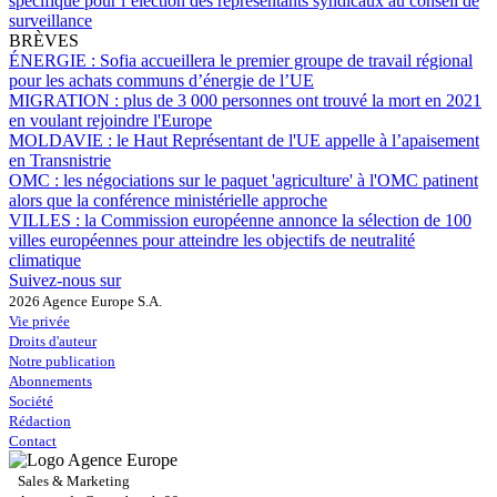
spécifique pour l’élection des représentants syndicaux au conseil de
surveillance
BRÈVES
ÉNERGIE :
Sofia accueillera le premier groupe de travail régional
pour les achats communs d’énergie de l’UE
MIGRATION :
plus de 3 000 personnes ont trouvé la mort en 2021
en voulant rejoindre l'Europe
MOLDAVIE :
le Haut Représentant de l'UE appelle à l’apaisement
en Transnistrie
OMC :
les négociations sur le paquet 'agriculture' à l'OMC patinent
alors que la conférence ministérielle approche
VILLES :
la Commission européenne annonce la sélection de 100
villes européennes pour atteindre les objectifs de neutralité
climatique
Suivez-nous sur
2026 Agence Europe S.A.
Vie privée
Droits d'auteur
Notre publication
Abonnements
Société
Rédaction
Contact
Sales & Marketing