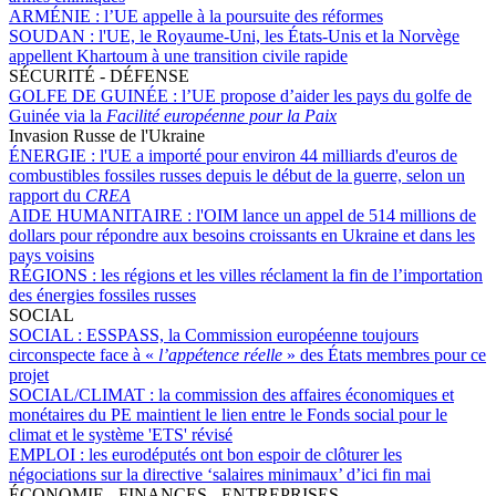
ARMÉNIE :
l’UE appelle à la poursuite des réformes
SOUDAN :
l'UE, le Royaume-Uni, les États-Unis et la Norvège
appellent Khartoum à une transition civile rapide
SÉCURITÉ - DÉFENSE
GOLFE DE GUINÉE :
l’UE propose d’aider les pays du golfe de
Guinée via la
Facilité européenne pour la Paix
Invasion Russe de l'Ukraine
ÉNERGIE :
l'UE a importé pour environ 44 milliards d'euros de
combustibles fossiles russes depuis le début de la guerre, selon un
rapport du
CREA
AIDE HUMANITAIRE :
l'OIM lance un appel de 514 millions de
dollars pour répondre aux besoins croissants en Ukraine et dans les
pays voisins
RÉGIONS :
les régions et les villes réclament la fin de l’importation
des énergies fossiles russes
SOCIAL
SOCIAL :
ESSPASS, la Commission européenne toujours
circonspecte face à «
l’appétence réelle
» des États membres pour ce
projet
SOCIAL/CLIMAT :
la commission des affaires économiques et
monétaires du PE maintient le lien entre le Fonds social pour le
climat et le système 'ETS' révisé
EMPLOI :
les eurodéputés ont bon espoir de clôturer les
négociations sur la directive ‘salaires minimaux’ d’ici fin mai
ÉCONOMIE - FINANCES - ENTREPRISES