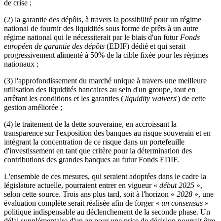
de crise ;
(2) la garantie des dépôts, à travers la possibilité pour un régime
national de fournir des liquidités sous forme de prêts à un autre
régime national qui le nécessiterait par le biais d'un futur
Fonds
européen de garantie des dépôts
(EDIF) dédié et qui serait
progressivement alimenté à 50% de la cible fixée pour les régimes
nationaux ;
(3) l'approfondissement du marché unique à travers une meilleure
utilisation des liquidités bancaires au sein d'un groupe, tout en
arrêtant les conditions et les garanties ('
liquidity waivers
') de cette
gestion améliorée ;
(4) le traitement de la dette souveraine, en accroissant la
transparence sur l'exposition des banques au risque souverain et en
intégrant la concentration de ce risque dans un portefeuille
d'investissement en tant que critère pour la détermination des
contributions des grandes banques au futur Fonds EDIF.
L'ensemble de ces mesures, qui seraient adoptées dans le cadre la
législature actuelle, pourraient entrer en vigueur «
début 2025
»,
selon cette source. Trois ans plus tard, soit à l'horizon «
2028
», une
évaluation complète serait réalisée afin de forger «
un consensus
»
politique indispensable au déclenchement de la seconde phase. Un
délai supplémentaire d'un an pour une prise de décision pourrait être