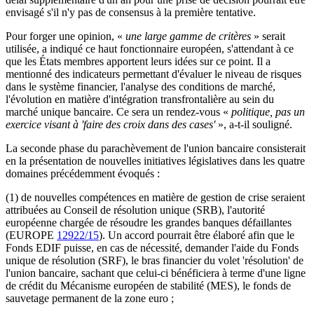
envisagé s'il n'y pas de consensus à la première tentative.
Pour forger une opinion, «
une large gamme de critères
» serait
utilisée, a indiqué ce haut fonctionnaire européen, s'attendant à ce
que les États membres apportent leurs idées sur ce point. Il a
mentionné des indicateurs permettant d'évaluer le niveau de risques
dans le système financier, l'analyse des conditions de marché,
l'évolution en matière d'intégration transfrontalière au sein du
marché unique bancaire. Ce sera un rendez-vous «
politique, pas un
exercice visant à 'faire des croix dans des cases'
», a-t-il souligné.
La seconde phase du parachèvement de l'union bancaire consisterait
en la présentation de nouvelles initiatives législatives dans les quatre
domaines précédemment évoqués :
(1) de nouvelles compétences en matière de gestion de crise seraient
attribuées au Conseil de résolution unique (SRB), l'autorité
européenne chargée de résoudre les grandes banques défaillantes
(EUROPE
12922/15
). Un accord pourrait être élaboré afin que le
Fonds EDIF puisse, en cas de nécessité, demander l'aide du Fonds
unique de résolution (SRF), le bras financier du volet 'résolution' de
l'union bancaire, sachant que celui-ci bénéficiera à terme d'une ligne
de crédit du Mécanisme européen de stabilité (MES), le fonds de
sauvetage permanent de la zone euro ;