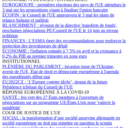
EUROGROUPE :
premières réactions des pays de l'UE attendues le
3 mai sur les propositions visant à finaliser l'union bancaire
ÉCOFIN :
le Conseil de l'UE approuvera le 3 mai les plans de
relance bulgare et suédois
BLANCHIMENT :
révision de la directive 'transferts de fonds',
prochaines négociations PE/Conseil de l'UE le 14 juin au niveau
politique
FINANCES :
L'ESMA émet des recommandations pour renforcer la
protection des investisseurs de détail
ÉCONOMIE :
l'inflation estimée à 7,5% en avril et la croissance à
0,2% du PIB au premier trimestre en zone euro
INSTITUTIONNEL
PLÉNIÈRE DU PARLEMENT :
invasion russe de l'Ukraine,
avenir de l'UE, État de droit et démocratie européenne à l'agenda
des eurodéputés début mai
EU2022CZ :
‘
L’Europe comme tâche
’, slogan de la future
Présidence tchèque du Conseil de l’UE
RÉPONSE EUROPÉENNE À LA COVID-19
SANTÉ :
feu vert des 27 États membres à l'ouverture de
négociations sur un programme UE/États-Unis pour 'vaincre la
pandémie'
COUR DE JUSTICE DE L'UE
SOCIAL :
la transformation d’une société anonyme allemande en
société européenne ne doit pas remettre en question le scrutin