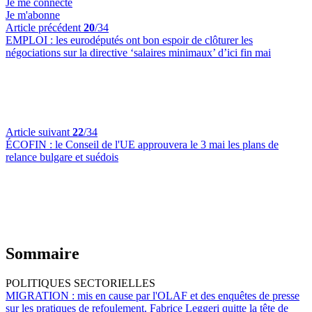
Je me connecte
Je m'abonne
Article précédent
20
/34
EMPLOI :
les eurodéputés ont bon espoir de clôturer les
négociations sur la directive ‘salaires minimaux’ d’ici fin mai
Article suivant
22
/34
ÉCOFIN :
le Conseil de l'UE approuvera le 3 mai les plans de
relance bulgare et suédois
Sommaire
POLITIQUES SECTORIELLES
MIGRATION :
mis en cause par l'OLAF et des enquêtes de presse
sur les pratiques de refoulement, Fabrice Leggeri quitte la tête de