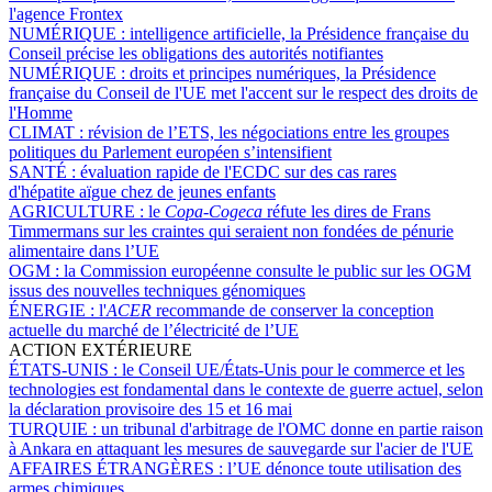
l'agence Frontex
NUMÉRIQUE :
intelligence artificielle, la Présidence française du
Conseil précise les obligations des autorités notifiantes
NUMÉRIQUE :
droits et principes numériques, la Présidence
française du Conseil de l'UE met l'accent sur le respect des droits de
l'Homme
CLIMAT :
révision de l’ETS, les négociations entre les groupes
politiques du Parlement européen s’intensifient
SANTÉ :
évaluation rapide de l'ECDC sur des cas rares
d'hépatite aïgue chez de jeunes enfants
AGRICULTURE :
le
Copa-Cogeca
réfute les dires de Frans
Timmermans sur les craintes qui seraient non fondées de pénurie
alimentaire dans l’UE
OGM :
la Commission européenne consulte le public sur les OGM
issus des nouvelles techniques génomiques
ÉNERGIE :
l'
ACER
recommande de conserver la conception
actuelle du marché de l’électricité de l’UE
ACTION EXTÉRIEURE
ÉTATS-UNIS :
le Conseil UE/États-Unis pour le commerce et les
technologies est fondamental dans le contexte de guerre actuel, selon
la déclaration provisoire des 15 et 16 mai
TURQUIE :
un tribunal d'arbitrage de l'OMC donne en partie raison
à Ankara en attaquant les mesures de sauvegarde sur l'acier de l'UE
AFFAIRES ÉTRANGÈRES :
l’UE dénonce toute utilisation des
armes chimiques