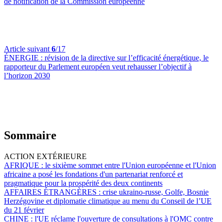
de notification de la Commission européenne
Article suivant
6
/17
ÉNERGIE :
révision de la directive sur l’efficacité énergétique, le
rapporteur du Parlement européen veut rehausser l’objectif à
l’horizon 2030
Sommaire
ACTION EXTÉRIEURE
AFRIQUE :
le sixième sommet entre l'Union européenne et l'Union
africaine a posé les fondations d'un partenariat renforcé et
pragmatique pour la prospérité des deux continents
AFFAIRES ÉTRANGÈRES :
crise ukraino-russe, Golfe, Bosnie
Herzégovine et diplomatie climatique au menu du Conseil de l’UE
du 21 février
CHINE :
l'UE réclame l'ouverture de consultations à l'OMC contre