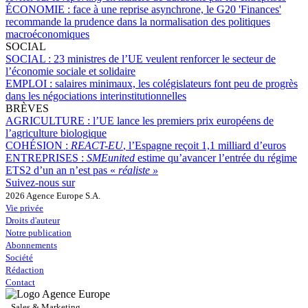
ÉCONOMIE :
face à une reprise asynchrone, le G20 'Finances'
recommande la prudence dans la normalisation des politiques
macroéconomiques
SOCIAL
SOCIAL :
23 ministres de l’UE veulent renforcer le secteur de
l’économie sociale et solidaire
EMPLOI :
salaires minimaux, les colégislateurs font peu de progrès
dans les négociations interinstitutionnelles
BRÈVES
AGRICULTURE :
l’UE lance les premiers prix européens de
l’agriculture biologique
COHÉSION :
REACT-EU
, l’Espagne reçoit 1,1 milliard d’euros
ENTREPRISES :
SMEunited
estime qu’avancer l’entrée du régime
ETS2 d’un an n’est pas «
réaliste »
Suivez-nous sur
2026 Agence Europe S.A.
Vie privée
Droits d'auteur
Notre publication
Abonnements
Société
Rédaction
Contact
Sales & Marketing