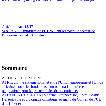
Article suivant
13
/17
SOCIAL :
23 ministres de l’UE veulent renforcer le secteur de
l’économie sociale et solidaire
Sommaire
ACTION EXTÉRIEURE
AFRIQUE :
le sixième sommet entre l'Union européenne et l'Union
africaine a posé les fondations d'un partenariat renforcé et
pragmatique pour la prospérité des deux continents
AFFAIRES ÉTRANGÈRES :
crise ukraino-russe, Golfe, Bosnie
Herzégovine et diplomatie climatique au menu du Conseil de l’UE
du 21 février