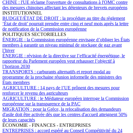
CHINE :
l'UE réclame l'ouverture de consultations à l'OMC contre
des mesures chinoises affectant les détenteurs de brevets européens
INSTITUTIONNEL
BUDGET/ÉTAT DE DROIT :
la procédure au titre du règlement
‘État de droit’ pourrait prendre entre cinq et neuf mois après la lettre
de notification de la Commission européenne
POLITIQUES SECTORIELLES
ÉNERGIE :
la Commission européenne envisage d’obliger les États
membres à garantir un niveau minimal de stockage de gaz avant
l’hiver
ÉNERGIE :
révision de la directive sur l’efficacité énergétique, le
rapporteur du Parlement européen veut rehausser l’objectif à
l’horizon 2030
TRANSPORTS :
carburants alternatifs et report modal au
programme de la prochaine réunion informelle des ministres des
États membres
AGRICULTURE :
14 pays de l’UE prônent des mesures pour
renforcer le revenu des agriculteurs
AGRICULTURE :
le Médiateur européen interroge la Commission
européenne sur la transparence de la PAC
MIGRATION :
pour la Grèce, la relocalisation des demandeurs
d'asile doit être activée dès que les centres d'accueil atteignent 50%
de leurs capacités
ÉCONOMIE - FINANCES - ENTREPRISES
ENTREPRISES :
accord espéré au Conseil Compétitivité du 24