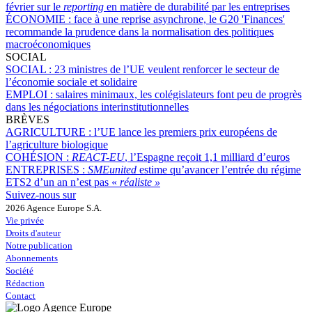
février sur le
reporting
en matière de durabilité par les entreprises
ÉCONOMIE :
face à une reprise asynchrone, le G20 'Finances'
recommande la prudence dans la normalisation des politiques
macroéconomiques
SOCIAL
SOCIAL :
23 ministres de l’UE veulent renforcer le secteur de
l’économie sociale et solidaire
EMPLOI :
salaires minimaux, les colégislateurs font peu de progrès
dans les négociations interinstitutionnelles
BRÈVES
AGRICULTURE :
l’UE lance les premiers prix européens de
l’agriculture biologique
COHÉSION :
REACT-EU
, l’Espagne reçoit 1,1 milliard d’euros
ENTREPRISES :
SMEunited
estime qu’avancer l’entrée du régime
ETS2 d’un an n’est pas «
réaliste »
Suivez-nous sur
2026 Agence Europe S.A.
Vie privée
Droits d'auteur
Notre publication
Abonnements
Société
Rédaction
Contact