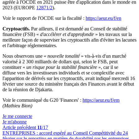
agréée à l'OCDE en 2021 puisse être d'application dans le monde en
2023 (EUROPE
12871/2
).
Voir le rapport de l'OCDE sur la fiscalité :
https://aeur.eu/f/en
Cryptoactifs.
Par ailleurs, il est demandé au Conseil de stabilité
financière (FSB) «
d'accélérer et d'approfondir
» les travaux sur la
meilleure façon de superviser les cryptoactifs afin d'éviter les lacunes
et l'arbitrage réglementaires.
Nous observons une «
nouvelle tonalité
» vis-à-vis d'un marché
valorisé à 2 300 milliards de dollars qui, selon le FSB, peut
constituer «
un risque pour la stabilité financière
», car il se
diffuse vers les investisseurs individuels et se complexifie avec
l'apparition de dérivés sur les cryptoactifs, avait indiqué mercredi 16
février une source du ministère français des Finances avant le début
de la réunion de Djakarta.
Voir le communiqué du G20 'Finances' :
https://aeur.eu/f/em
(Mathieu Bion)
Je me connecte
Je m'abonne
Article précédent
11
/17
ENTREPRISES :
accord espéré au Conseil Compétitivité du 24
février sur le
reporting
en matière de durabilité par les entreprises