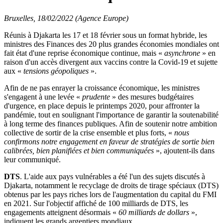
Bruxelles, 18/02/2022 (Agence Europe)
Réunis à Djakarta les 17 et 18 février sous un format hybride, les
ministres des Finances des 20 plus grandes économies mondiales ont
fait état d'une reprise économique continue, mais «
asynchrone
» en
raison d'un accès divergent aux vaccins contre la Covid-19 et sujette
aux «
tensions géopoliques
».
Afin de ne pas enrayer la croissance économique, les ministres
s'engagent à une levée «
prudente
» des mesures budgétaires
d'urgence, en place depuis le printemps 2020, pour affronter la
pandémie, tout en soulignant l'importance de garantir la soutenabilité
à long terme des finances publiques. Afin de soutenir notre ambition
collective de sortir de la crise ensemble et plus forts, «
nous
confirmons notre engagement en faveur de stratégies de sortie bien
calibrées, bien planifiées et bien communiquées
», ajoutent-ils dans
leur communiqué.
DTS
. L'aide aux pays vulnérables a été l'un des sujets discutés à
Djakarta, notamment le recyclage de droits de tirage spéciaux (DTS)
obtenus par les pays riches lors de l'augmentation du capital du FMI
en 2021. Sur l'objectif affiché de 100 milliards de DTS, les
engagements atteignent désormais «
60 milliards de dollars
»,
indiquent les grands argentiers mondiaux.