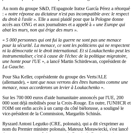
Au nom du groupe S&D, l'Espagnole Iratxe García Pérez a rétorqué
:
«
notre réponse au dictateur n'est pas incompatible avec le respect
du droit à l'asile
».
Elle a aussi plaidé pour que la Pologne donne
accès aux ONG et aux journalistes et a appelé à
«
une Europe qui
abat les murs, non qui érige des murs
».
«
5 000 personnes qui ont fui la guerre ne sont pas une menace
pour la sécurité. La menace, ce sont les politiciens qui ne respectent
ni la démocratie ni le droit international. Et si Loukachenko peut les
instrumentaliser, c'est à cause de l'échec de la politique migratoire,
une honte pour l'UE
», a lancé Martin Schirdewan, coprésident de
La Gauche.
Pour Ska Keller, coprésidente du groupe des Verts/ALE
(allemande), «
tant que nous verrons des êtres humains comme une
menace, nous accorderons un levier à Loukachenko
».
Sur les 700 000 euros d'aide humanitaire annoncés par l'UE, 200
000 sont déjà mobilisés pour la Croix-Rouge. En outre, l'UNHCR et
l'OIM ont enfin accès à un camp du côté biélorusse, a souligné le
vice-président de la Commission, Margarítis Schinás.
Ryszard Antoni Legutko (CRE, polonais), qui a dit s'exprimer au
nom du Premier ministre polonais, Mateusz Morawiecki, s'est lancé