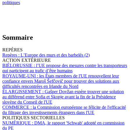
politiques
Sommaire
REPÈRES
Repères :
L’Europe des murs et des barbelés (2)
ACTION EXTÉRIEURE
BIÉLORUSSIE :
l’UE propose des mesures contre les transporteurs
qui participent au trafic d’être humains
ROYAUME-UNI :
les États membres de l'UE renouvellent leur
confiance envers Maroš Šefčovič pour trouver des solutions aux
difficultés rencontrées en Irlande du Nord
ÉLARGISSEMENT :
Gašper Dovžan espère trouver une solution
au différend entre Sofia et Skopje avant la fin de la Présidence
slovène du Conseil de l'UE
COMMERCE :
la Commission européenne se félicite de l'efficacité
du filtrage des investissements étrangers dans l'UE
POLITIQUES SECTORIELLES
NUMÉRIQUE :
DMA, le rapport 'Schwab' adopté en commission
du PE