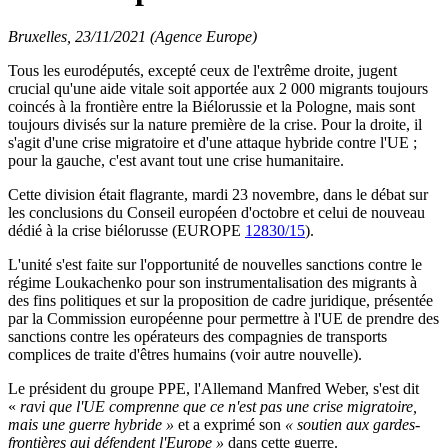
Bruxelles, 23/11/2021 (Agence Europe)
Tous les eurodéputés, excepté ceux de l'extrême droite, jugent
crucial qu'une aide vitale soit apportée aux 2 000 migrants toujours
coincés à la frontière entre la Biélorussie et la Pologne, mais sont
toujours divisés sur la nature première de la crise. Pour la droite, il
s'agit d'une crise migratoire et d'une attaque hybride contre l'UE ;
pour la gauche, c'est avant tout une crise humanitaire.
Cette division était flagrante, mardi 23 novembre, dans le débat sur
les conclusions du Conseil européen d'octobre et celui de nouveau
dédié à la crise biélorusse (EUROPE
12830/15
).
L'unité s'est faite sur l'opportunité de nouvelles sanctions contre le
régime Loukachenko pour son instrumentalisation des migrants à
des fins politiques et sur la proposition de cadre juridique, présentée
par la Commission européenne pour permettre à l'UE de prendre des
sanctions contre les opérateurs des compagnies de transports
complices de traite d'êtres humains (voir autre nouvelle).
Le président du groupe PPE, l'Allemand Manfred Weber, s'est dit
«
ravi que l'UE comprenne que ce n'est pas une crise migratoire,
mais une guerre hybride
»
et a exprimé son
«
soutien aux gardes-
frontières qui défendent l'Europe »
dans cette guerre.