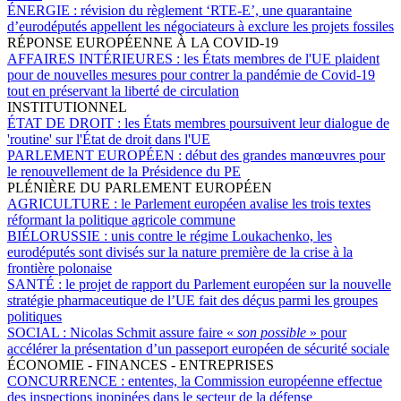
ÉNERGIE :
révision du règlement ‘RTE-E’, une quarantaine
d’eurodéputés appellent les négociateurs à exclure les projets fossiles
RÉPONSE EUROPÉENNE À LA COVID-19
AFFAIRES INTÉRIEURES :
les États membres de l'UE plaident
pour de nouvelles mesures pour contrer la pandémie de Covid-19
tout en préservant la liberté de circulation
INSTITUTIONNEL
ÉTAT DE DROIT :
les États membres poursuivent leur dialogue de
'routine' sur l'État de droit dans l'UE
PARLEMENT EUROPÉEN :
début des grandes manœuvres pour
le renouvellement de la Présidence du PE
PLÉNIÈRE DU PARLEMENT EUROPÉEN
AGRICULTURE :
le Parlement européen avalise les trois textes
réformant la politique agricole commune
BIÉLORUSSIE :
unis contre le régime Loukachenko, les
eurodéputés sont divisés sur la nature première de la crise à la
frontière polonaise
SANTÉ :
le projet de rapport du Parlement européen sur la nouvelle
stratégie pharmaceutique de l’UE fait des déçus parmi les groupes
politiques
SOCIAL :
Nicolas Schmit assure faire «
son possible
» pour
accélérer la présentation d’un passeport européen de sécurité sociale
ÉCONOMIE - FINANCES - ENTREPRISES
CONCURRENCE :
ententes, la Commission européenne effectue
des inspections inopinées dans le secteur de la défense