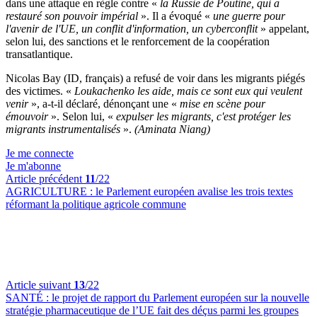
dans une attaque en règle contre «
la Russie de Poutine, qui a
restauré son pouvoir impérial
». Il a évoqué «
une guerre pour
l'avenir de l'UE, un conflit d'information, un cyberconflit
» appelant,
selon lui, des sanctions et le renforcement de la coopération
transatlantique.
Nicolas Bay (ID, français) a refusé de voir dans les migrants piégés
des victimes. «
Loukachenko les aide, mais ce sont eux qui veulent
venir
», a-t-il déclaré, dénonçant une «
mise en scène pour
émouvoir
». Selon lui, «
expulser les migrants, c'est protéger les
migrants instrumentalisés
».
(Aminata Niang)
Je me connecte
Je m'abonne
Article précédent
11
/22
AGRICULTURE :
le Parlement européen avalise les trois textes
réformant la politique agricole commune
Article suivant
13
/22
SANTÉ :
le projet de rapport du Parlement européen sur la nouvelle
stratégie pharmaceutique de l’UE fait des déçus parmi les groupes