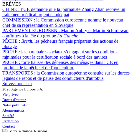
BRÈVES
CHINE :
l’UE demande que la journaliste Zhang Zhan reçoive un
traitement médical urgent et adéquat
COMMISSION :
la Commission européenne nomme le nouveau
chef de sa représentation en Slovaquie
PARLEMENT EUROPÉEN :
Manon Aubry et Martin Schirdewan
confirmés à la tête du groupe
La Gauche
PÊCHE :
Brexit
, les pêcheurs français préparent des actions de
blocage
PÊCHE :
les partenaires sociaux s’engagent sur les conditions
minimales pour la certification sociale à bord des navires
PÊCHE :
forte hausse des dépenses des ménages dans l'UE en
produits de la pêche et de l'aquaculture
TRANSPORTS :
la Commission européenne consulte sur les durées
légales de repos et de pause des conducteurs d'autobus
Suivez-nous sur
2026 Agence Europe S.A.
Vie privée
Droits d'auteur
Notre publication
Abonnements
Société
Rédaction
Contact