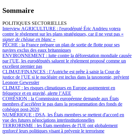
Sommaire
POLITIQUES SECTORIELLES
Interview AGRICULTURE :
l'eurodéputé Éric Andrieu votera
contre le règlement sur les plans stratégiques, car il ne veut pas «
signer de chèque en blanc
»
PÊCHE :
la France prépare un plan de sortie de flotte pour ses
navires exclus des eaux britanniques
ENVIRONNEMENT :
lutte contre la déforestation mondiale causée
par l’UE, les eurodéputés saluent le règlement proposé comme un
excellent premier pas
CLIMAT/FINANCES :
l’Autriche est prête à saisir la Cour de
justice de l’UE si le nucléaire est inclus dans la taxonomie, prévient
Leonore Gewessler
CLIMAT :
les risques climatiques en Europe augmentent en
fréquence et en gravité, alerte l’AEE
COHÉSION :
la Commission européenne demande aux États
membres d’accélérer le pas dans la programmation des fonds de
cohésion post-2020
NUMÉRIQUE :
DSA, les États membres se mettent d'accord en
vue des futures négociations interinstitutionnelles
TERRORISME :
les États membres de l'UE ont globalement
renforcé leurs politiques visant à prévenir le terrorisme