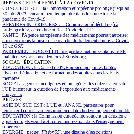
RÉPONSE EUROPÉENNE À LA COVID-19
CONCURRENCE :
la Commission européenne prolonge jusqu’au
30 juin 2022 l'encadrement temporaire dans le contexte de la
pandémie de Covid-19
AFFAIRES INTÉRIEURES :
la Commission réfléchit déjà à
prolonger le système du certificat Covid de l'UE
SANTÉ :
l'Agence européenne des médicaments pourrait autoriser
d'ici deux mois la mise sur le marché du traitement contre la Covid-
19 de
GSK
PARLEMENT EUROPÉEN :
malgré la situation sanitaire, le PE
maintient ses sessions plénières à Strasbourg
SOCIAL - ÉDUCATION
ÉDUCATION :
le Conseil de l'UE préoccupé par les faibles
niveaux d’éducation et de formation des adultes dans les États
membres
SOCIAL :
agents cancérigènes et mutagènes, les colégislateurs de
l’UE butent sur la question de l’exposition aux médicaments
dangereux
BRÈVES
ASIE DU SUD-EST :
L'UE et l'ANASE, partenaires pour
renforcer la dimension environnementale du développement durable
ÉDUCATION :
la Commission européenne soutient un deuxième
appel à projets visant à stimuler l'innovation dans l'enseignement
supérieur
ÉNERGIE :
paquet '
Fit for 55
’, une dizaine d’associations