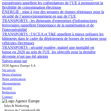
européennes appellent les colégislateurs de l’UE à promouvoir la
flexibilité de consommation électrique
ÉNERGIE :
mise à jour des groupes de risques régionaux pour la
sécurité de l’approvisionnement en gaz de l’UE
TRANSPORTS :
les dirigeants d'entreprises d'infrastructures
ferroviaires rappellent l'importance de la numérisation et de
l'interopérabilité
TRANSPORTS :
l'ACEA et T&E appellent à mieux préparer les
bâtiments dans le cadre du déploiement de bornes de recharge pour
véhicules électriques
TRANSPORTS :
sécurité routière, malgré une mortalité en
baisse en 2020 au sein de l'UE, les objectifs pour la dernière
décennie n'ont pas été atteints
Suivez-nous sur
2026 Agence Europe S.A.
Vie privée
Droits d'auteur
Notre publication
Abonnements
Société
Rédaction
Contact
Sales & Marketing
Avenue de Cortenbergh 66