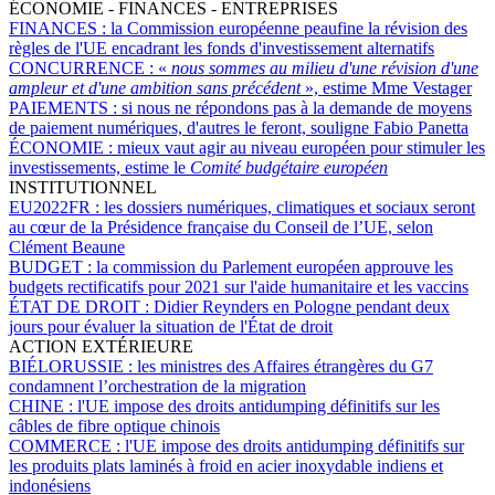
ÉCONOMIE - FINANCES - ENTREPRISES
FINANCES :
la Commission européenne peaufine la révision des
règles de l'UE encadrant les fonds d'investissement alternatifs
CONCURRENCE :
«
nous sommes au milieu d'une révision d'une
ampleur et d'une ambition sans précédent
», estime Mme Vestager
PAIEMENTS :
si nous ne répondons pas à la demande de moyens
de paiement numériques, d'autres le feront, souligne Fabio Panetta
ÉCONOMIE :
mieux vaut agir au niveau européen pour stimuler les
investissements, estime le
Comité budgétaire européen
INSTITUTIONNEL
EU2022FR :
les dossiers numériques, climatiques et sociaux seront
au cœur de la Présidence française du Conseil de l’UE, selon
Clément Beaune
BUDGET :
la commission du Parlement européen approuve les
budgets rectificatifs pour 2021 sur l'aide humanitaire et les vaccins
ÉTAT DE DROIT :
Didier Reynders en Pologne pendant deux
jours pour évaluer la situation de l'État de droit
ACTION EXTÉRIEURE
BIÉLORUSSIE :
les ministres des Affaires étrangères du G7
condamnent l’orchestration de la migration
CHINE :
l'UE impose des droits antidumping définitifs sur les
câbles de fibre optique chinois
COMMERCE :
l'UE impose des droits antidumping définitifs sur
les produits plats laminés à froid en acier inoxydable indiens et
indonésiens