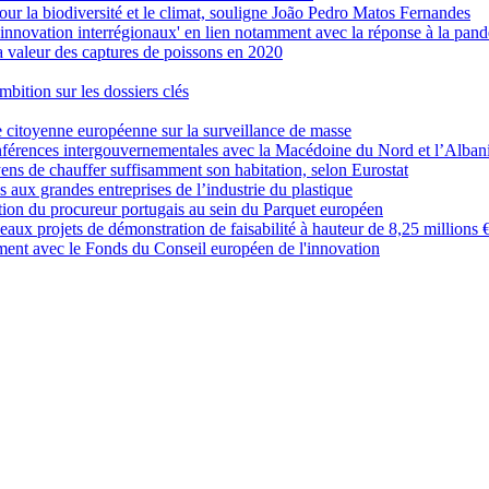
pour la biodiversité et le climat, souligne João Pedro Matos Fernandes
innovation interrégionaux' en lien notamment avec la réponse à la pa
 valeur des captures de poissons en 2020
mbition sur les dossiers clés
e citoyenne européenne sur la surveillance de masse
nférences intergouvernementales avec la Macédoine du Nord et l’Alban
ens de chauffer suffisamment son habitation, selon Eurostat
s aux grandes entreprises de l’industrie du plastique
on du procureur portugais au sein du Parquet européen
aux projets de démonstration de faisabilité à hauteur de 8,25 millions 
ement avec le Fonds du Conseil européen de l'innovation