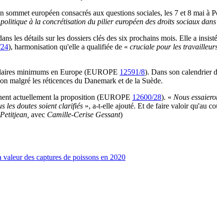
'un sommet européen consacrés aux questions sociales, les 7 et 8 mai à
olitique à la concrétisation du pilier européen des droits sociaux dans
les détails sur les dossiers clés des six prochains mois. Elle a insisté 
/24
), harmonisation qu'elle a qualifiée de «
cruciale pour les travailleu
 salaires minimums en Europe (EUROPE
12591/8
). Dans son calendrier d
ion malgré les réticences du Danemark et de la Suède.
inent actuellement la proposition (EUROPE
12600/28
). «
Nous essaieron
 les doutes soient clarifiés
», a-t-elle ajouté. Et de faire valoir qu'au 
Petitjean,
avec
Camille-Cerise Gessant
)
 valeur des captures de poissons en 2020