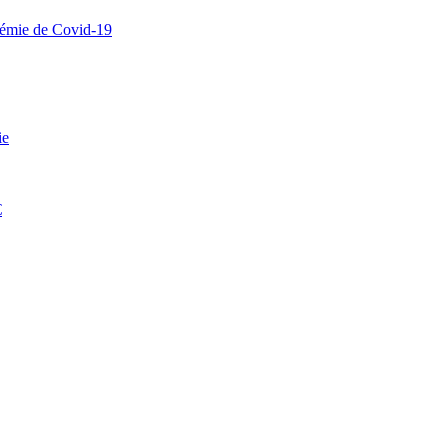
ndémie de Covid-19
ie
€