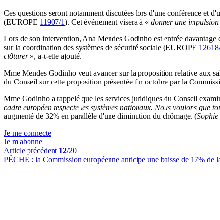
Ces questions seront notamment discutées lors d'une conférence et d
(EUROPE
11907/1
). Cet événement visera à «
donner une impulsion p
Lors de son intervention, Ana Mendes Godinho est entrée davantage dans 
sur la coordination des systèmes de sécurité sociale (EUROPE
12618
clôturer
», a-t-elle ajouté.
Mme Mendes Godinho veut avancer sur la proposition relative aux
du Conseil sur cette proposition présentée fin octobre par la Commiss
Mme Godinho a rappelé que les services juridiques du Conseil exam
cadre européen respecte les systèmes nationaux. Nous voulons que tous
augmenté de 32% en parallèle d'une diminution du chômage. (
Sophie 
Je me connecte
Je m'abonne
Article précédent
12
/20
PÊCHE :
la Commission européenne anticipe une baisse de 17% de la