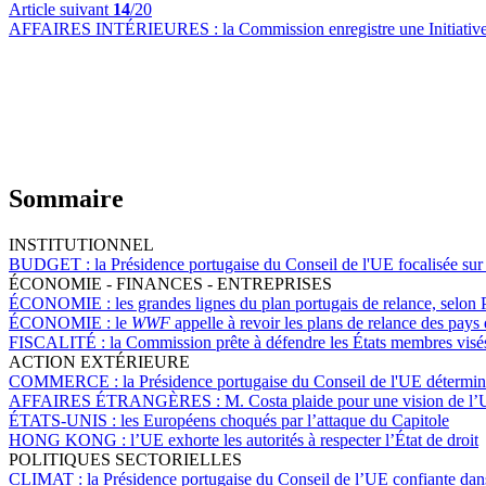
Article suivant
14
/20
AFFAIRES INTÉRIEURES :
la Commission enregistre une Initiativ
Sommaire
INSTITUTIONNEL
BUDGET :
la Présidence portugaise du Conseil de l'UE focalisée s
ÉCONOMIE - FINANCES - ENTREPRISES
ÉCONOMIE :
les grandes lignes du plan portugais de relance, selon 
ÉCONOMIE :
le
WWF
appelle à revoir les plans de relance des pays 
FISCALITÉ :
la Commission prête à défendre les États membres visé
ACTION EXTÉRIEURE
COMMERCE :
la Présidence portugaise du Conseil de l'UE détermi
AFFAIRES ÉTRANGÈRES :
M. Costa plaide pour une vision de l
ÉTATS-UNIS :
les Européens choqués par l’attaque du Capitole
HONG KONG :
l’UE exhorte les autorités à respecter l’État de droit
POLITIQUES SECTORIELLES
CLIMAT :
la Présidence portugaise du Conseil de l’UE confiante dans