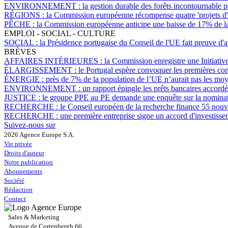
ENVIRONNEMENT :
la gestion durable des forêts incontournable 
RÉGIONS :
la Commission européenne récompense quatre 'projets d'
PÊCHE :
la Commission européenne anticipe une baisse de 17% de la
EMPLOI - SOCIAL - CULTURE
SOCIAL :
la Présidence portugaise du Conseil de l'UE fait preuve d'a
BRÈVES
AFFAIRES INTÉRIEURES :
la Commission enregistre une Initiativ
ÉLARGISSEMENT :
le Portugal espère convoquer les premières co
ÉNERGIE :
près de 7% de la population de l’UE n’aurait pas les moy
ENVIRONNEMENT :
un rapport épingle les prêts bancaires accordé
JUSTICE :
le groupe PPE au PE demande une enquête sur la nominati
RECHERCHE :
le Conseil européen de la recherche finance 55 nouve
RECHERCHE :
une première entreprise signe un accord d'investiss
Suivez-nous sur
2026 Agence Europe S.A.
Vie privée
Droits d'auteur
Notre publication
Abonnements
Société
Rédaction
Contact
Sales & Marketing
Avenue de Cortenbergh 66