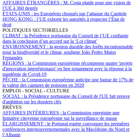
AFFAIRES ÉTRANGÈRES :
M. Costa plaide pour une vision de
l’UE à 360 degrés
ÉTATS-UNIS :
les Européens choqués par l’attaque du Capitole
HONG KONG :
l’UE exhorte les autorités à respecter l’État de
droit
POLITIQUES SECTORIELLES
CLIMAT :
la Présidence portugaise du Conseil de l’UE confiante
dans la conclusion d’un accord sur la ‘Loi climat’
ENVIRONNEMENT :
la gestion durable des forêts incontournable
pour la biodiversité et le climat, souligne João Pedro Matos
Fernandes
RÉGIONS :
la Commission européenne récompense quatre 'projets
d'innovation interrégionaux' en lien notamment avec la réponse à la
pandémie de Covid-19
PÊCHE :
la Commission européenne anticipe une baisse de 17% de
la valeur des captures de poissons en 2020
EMPLOI - SOCIAL - CULTURE
SOCIAL :
la Présidence portugaise du Conseil de l'UE fait preuve
d'ambition sur les dossiers clés
BRÈVES
AFFAIRES INTÉRIEURES :
la Commission enregistre une
Initiative citoyenne européenne sur la surveillance de masse
ÉLARGISSEMENT :
le Portugal espère convoquer les premières
conférences intergouvernementales avec la Macédoine du Nord et
l’Albanie