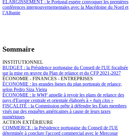
ÉLARGISSEMENT :
le Portugal espère convoquer les premières
conférences intergouvernementales avec la Macédoine du Nord et
l’Albanie
Sommaire
INSTITUTIONNEL
BUDGET :
la Présidence portugaise du Conseil de l'UE focalisée
sur la mise en œuvre du Plan de relance et du CFP 2021-2027
ÉCONOMIE - FINANCES - ENTREPRISES
ÉCONOMIE :
les grandes lignes du plan portugais de relance,
selon Pedro Siza Vieira
ÉCONOMIE :
le
WWF
appelle à revoir les plans de relance des
pays d'Europe centrale et orientale élaborés à «
huis clos
»
FISCALITÉ :
la Commission prête à défendre les États membres
visés par des enquêtes américaines à cause de leurs taxes
numériques
ACTION EXTÉRIEURE
COMMERCE :
la Présidence portugaise du Conseil de l'UE
déterminée à conclure l'accord commercial avec le Mercosur