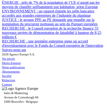
ÉNERGIE :
près de 7% de la population de l’UE n’aurait pas les
moyens de chauffer suffisamment son habitation, selon Eurostat
ENVIRONNEMENT :
un rapport épingle les prêts bancaires
accordés aux grandes entreprises de l’industrie du plastique
JUSTICE :
le groupe PPE au PE demande une enquête sur la
nomination du procureur portugais au sein du Parquet européen
RECHERCHE :
le Conseil européen de la recherche finance 55
nouveaux projets de démonstration de faisabilité à hauteur de 8,25
millions €
RECHERCHE :
une première entreprise signe un accord
d'investissement avec le Fonds du Conseil européen de l'innovation
Suivez-nous sur
2026 Agence Europe S.A.
Vie privée
Droits d'auteur
Notre publication
Abonnements
Société
Rédaction
Contact
Sales & Marketing
Avenue de Cortenbergh 66
1000 Bruxelles - Belgique