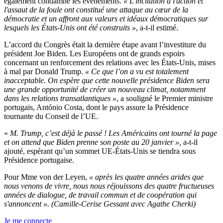
également condamné les événements.
« L'incitation à l'action et
l'assaut de la foule ont constitué une attaque au cœur de la
démocratie et un affront aux valeurs et idéaux démocratiques sur
lesquels les États-Unis ont été construits »
, a-t-il estimé.
L’accord du Congrès était la dernière étape avant l’investiture du
président Joe Biden. Les Européens ont de grands espoirs
concernant un renforcement des relations avec les États-Unis, mises
à mal par Donald Trump.
« Ce que l’on a vu est totalement
inacceptable. On espère que cette nouvelle présidence Biden sera
une grande opportunité de créer un nouveau climat, notamment
dans les relations transatlantiques »
, a souligné le Premier ministre
portugais, António Costa, dont le pays assure la Présidence
tournante du Conseil de l’UE.
«
M. Trump, c’est déjà le passé ! Les Américains ont tourné la page
et on attend que Biden prenne son poste au 20 janvier »,
a-t-il
ajouté, espérant qu’un sommet UE-États-Unis se tiendra sous
Présidence portugaise.
Pour Mme von der Leyen,
« après les quatre années arides que
nous venons de vivre, nous nous réjouissons des quatre fructueuses
années de dialogue, de travail commun et de coopération qui
s'annoncent ». (Camille-Cerise Gessant avec Agathe Cherki)
Je me connecte