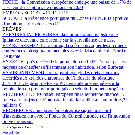
PÊCHE :
la Commission européenne anticipe une baisse de 17% de
la valeur des captures de poissons en 2020
EMPLOI - SOCIAL - CULTURE
SOCIAL :
la Présidence portugaise du Conseil de l'UE fait preuve
d'ambition sur les dossiers clés
BRÈVES
AFFAIRES INTÉRIEURES :
la Commission enregistre une
Initiative citoyenne européenne sur la surveillance de masse
ÉLARGISSEMENT :
le Portugal espère convoquer les premières
conférences intergouvernementales avec la Macédoine du Nord et
l’Albanie
ÉNERGIE :
près de 7% de la population de l’UE n’aurait pas les
moyens de chauffer suffisamment son habitation, selon Eurostat
ENVIRONNEMENT :
un rapport épingle les prêts bancaires
accordés aux grandes entreprises de l’industrie du plastique
JUSTICE :
le groupe PPE au PE demande une enquête sur la
nomination du procureur portugais au sein du Parquet européen
RECHERCHE :
le Conseil européen de la recherche finance 55
nouveaux projets de démonstration de faisabilité à hauteur de 8,25
millions €
RECHERCHE :
une première entreprise signe un accord
d'investissement avec le Fonds du Conseil européen de l'innovation
Suivez-nous sur
2026 Agence Europe S.A.
Vie privée