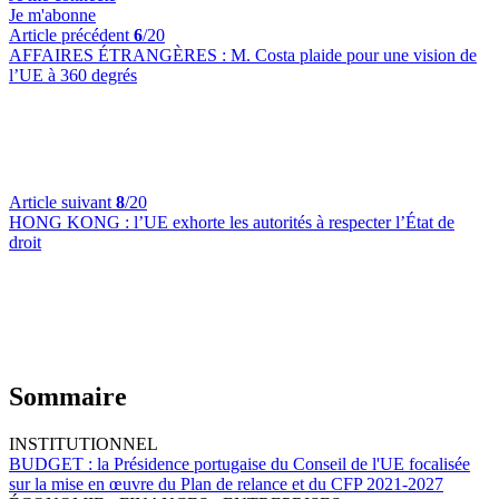
Je m'abonne
Article précédent
6
/20
AFFAIRES ÉTRANGÈRES :
M. Costa plaide pour une vision de
l’UE à 360 degrés
Article suivant
8
/20
HONG KONG :
l’UE exhorte les autorités à respecter l’État de
droit
Sommaire
INSTITUTIONNEL
BUDGET :
la Présidence portugaise du Conseil de l'UE focalisée
sur la mise en œuvre du Plan de relance et du CFP 2021-2027