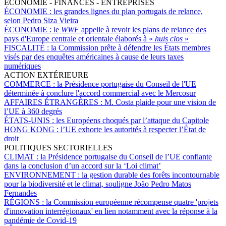
ÉCONOMIE - FINANCES - ENTREPRISES
ÉCONOMIE :
les grandes lignes du plan portugais de relance,
selon Pedro Siza Vieira
ÉCONOMIE :
le
WWF
appelle à revoir les plans de relance des
pays d'Europe centrale et orientale élaborés à «
huis clos
»
FISCALITÉ :
la Commission prête à défendre les États membres
visés par des enquêtes américaines à cause de leurs taxes
numériques
ACTION EXTÉRIEURE
COMMERCE :
la Présidence portugaise du Conseil de l'UE
déterminée à conclure l'accord commercial avec le Mercosur
AFFAIRES ÉTRANGÈRES :
M. Costa plaide pour une vision de
l’UE à 360 degrés
ÉTATS-UNIS :
les Européens choqués par l’attaque du Capitole
HONG KONG :
l’UE exhorte les autorités à respecter l’État de
droit
POLITIQUES SECTORIELLES
CLIMAT :
la Présidence portugaise du Conseil de l’UE confiante
dans la conclusion d’un accord sur la ‘Loi climat’
ENVIRONNEMENT :
la gestion durable des forêts incontournable
pour la biodiversité et le climat, souligne João Pedro Matos
Fernandes
RÉGIONS :
la Commission européenne récompense quatre 'projets
d'innovation interrégionaux' en lien notamment avec la réponse à la
pandémie de Covid-19