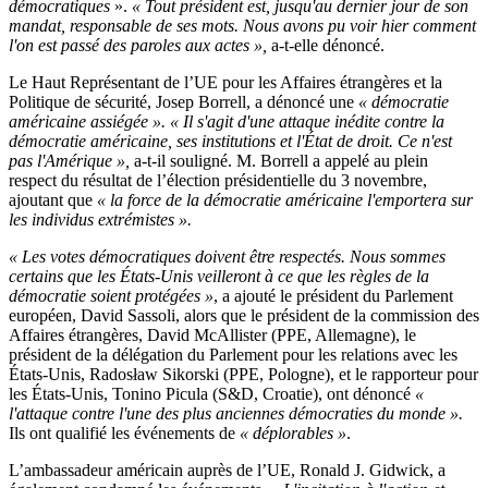
démocratiques
».
« Tout président est, jusqu'au dernier jour de son
mandat, responsable de ses mots. Nous avons pu voir hier comment
l'on est passé des paroles aux actes »,
a-t-elle dénoncé.
Le Haut Représentant de l’UE pour les Affaires étrangères et la
Politique de sécurité, Josep Borrell, a dénoncé une
« démocratie
américaine assiégée ». « Il s'agit d'une attaque inédite contre la
démocratie américaine, ses institutions et l'État de droit. Ce n'est
pas l'Amérique »,
a-t-il souligné. M. Borrell a appelé au plein
respect du résultat de l’élection présidentielle du 3 novembre,
ajoutant que
« la force de la démocratie américaine l'emportera sur
les individus extrémistes ».
« Les votes démocratiques doivent être respectés. Nous sommes
certains que les États-Unis veilleront à ce que les règles de la
démocratie soient protégées »
, a ajouté le président du Parlement
européen, David Sassoli, alors que le président de la commission des
Affaires étrangères, David McAllister (PPE, Allemagne), le
président de la délégation du Parlement pour les relations avec les
États-Unis, Radosław Sikorski (PPE, Pologne), et le rapporteur pour
les États-Unis, Tonino Picula (S&D, Croatie), ont dénoncé
«
l'attaque contre l'une des plus anciennes démocraties du monde ».
Ils ont qualifié les événements de
« déplorables »
.
L’ambassadeur américain auprès de l’UE, Ronald J. Gidwick, a