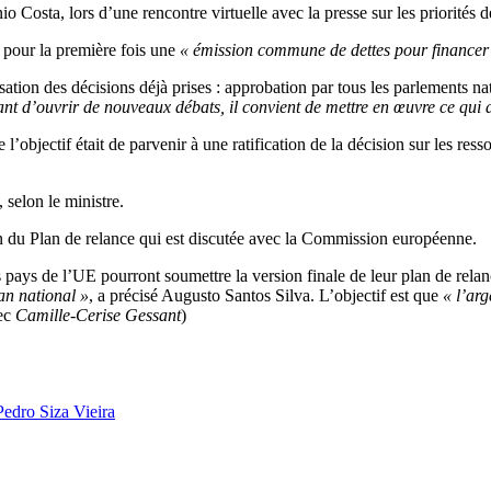
ónio Costa, lors d’une rencontre virtuelle avec la presse sur les prior
r pour la première fois une
« émission commune de dettes pour financer 
isation des décisions déjà prises : approbation par tous les parlements n
nt d’ouvrir de nouveaux débats, il convient de mettre en œuvre ce qui a
’objectif était de parvenir à une ratification de la décision sur les resso
 selon le ministre.
on du Plan de relance qui est discutée avec la Commission européenne.
ays de l’UE pourront soumettre la version finale de leur plan de relanc
an national »
, a précisé Augusto Santos Silva. L’objectif est que
« l’ar
vec
Camille-Cerise Gessant
)
Pedro Siza Vieira