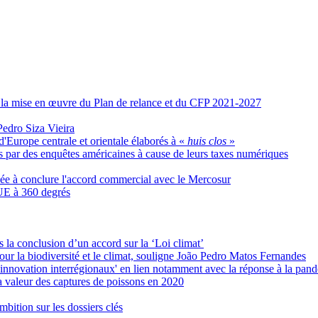
ur la mise en œuvre du Plan de relance et du CFP 2021-2027
Pedro Siza Vieira
d'Europe centrale et orientale élaborés à «
huis clos
»
s par des enquêtes américaines à cause de leurs taxes numériques
née à conclure l'accord commercial avec le Mercosur
’UE à 360 degrés
 la conclusion d’un accord sur la ‘Loi climat’
pour la biodiversité et le climat, souligne João Pedro Matos Fernandes
innovation interrégionaux' en lien notamment avec la réponse à la pa
 valeur des captures de poissons en 2020
mbition sur les dossiers clés