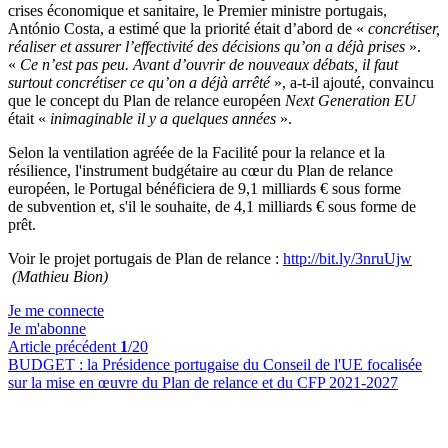
crises économique et sanitaire, le Premier ministre portugais,
António Costa, a estimé que la priorité était d’abord de «
concrétiser,
réaliser et assurer l’effectivité des décisions qu’on a déjà prises
».
«
Ce n’est pas peu. Avant d’ouvrir de nouveaux débats, il faut
surtout concrétiser ce qu’on a déjà arrêté
», a-t-il ajouté, convaincu
que le concept du Plan de relance européen
Next Generation EU
était «
inimaginable il y a quelques années
».
Selon la ventilation agréée de la Facilité pour la relance et la
résilience, l'instrument budgétaire au cœur du Plan de relance
européen, le Portugal bénéficiera de 9,1 milliards € sous forme
de subvention et, s'il le souhaite, de 4,1 milliards € sous forme de
prêt.
Voir le projet portugais de Plan de relance :
http://bit.ly/3nruUjw
(Mathieu Bion)
Je me connecte
Je m'abonne
Article précédent
1
/20
BUDGET :
la Présidence portugaise du Conseil de l'UE focalisée
sur la mise en œuvre du Plan de relance et du CFP 2021-2027