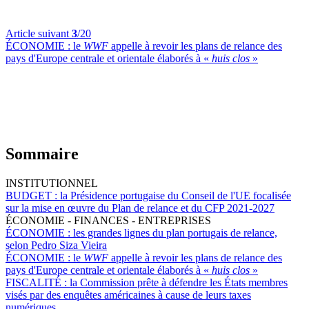
Article suivant
3
/20
ÉCONOMIE :
le
WWF
appelle à revoir les plans de relance des
pays d'Europe centrale et orientale élaborés à «
huis clos
»
Sommaire
INSTITUTIONNEL
BUDGET :
la Présidence portugaise du Conseil de l'UE focalisée
sur la mise en œuvre du Plan de relance et du CFP 2021-2027
ÉCONOMIE - FINANCES - ENTREPRISES
ÉCONOMIE :
les grandes lignes du plan portugais de relance,
selon Pedro Siza Vieira
ÉCONOMIE :
le
WWF
appelle à revoir les plans de relance des
pays d'Europe centrale et orientale élaborés à «
huis clos
»
FISCALITÉ :
la Commission prête à défendre les États membres
visés par des enquêtes américaines à cause de leurs taxes
numériques