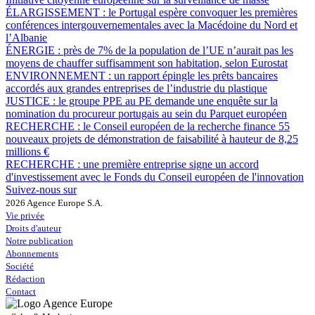
ÉLARGISSEMENT :
le Portugal espère convoquer les premières
conférences intergouvernementales avec la Macédoine du Nord et
l’Albanie
ÉNERGIE :
près de 7% de la population de l’UE n’aurait pas les
moyens de chauffer suffisamment son habitation, selon Eurostat
ENVIRONNEMENT :
un rapport épingle les prêts bancaires
accordés aux grandes entreprises de l’industrie du plastique
JUSTICE :
le groupe PPE au PE demande une enquête sur la
nomination du procureur portugais au sein du Parquet européen
RECHERCHE :
le Conseil européen de la recherche finance 55
nouveaux projets de démonstration de faisabilité à hauteur de 8,25
millions €
RECHERCHE :
une première entreprise signe un accord
d'investissement avec le Fonds du Conseil européen de l'innovation
Suivez-nous sur
2026 Agence Europe S.A.
Vie privée
Droits d'auteur
Notre publication
Abonnements
Société
Rédaction
Contact