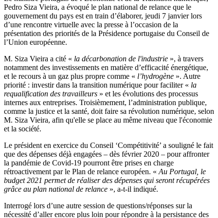
Pedro Siza Vieira, a évoqué le plan national de relance que le
gouvernement du pays est en train d’élaborer, jeudi 7 janvier lors
d’une rencontre virtuelle avec la presse à l’occasion de la
présentation des priorités de la Présidence portugaise du Conseil de
l’Union européenne.
M. Siza Vieira a cité «
la décarbonation de l'industrie
», à travers
notamment des investissements en matière d’efficacité énergétique,
et le recours à un gaz plus propre comme «
l’hydrogène
». Autre
priorité : investir dans la transition numérique pour faciliter «
la
requalification des travailleurs
» et les évolutions des processus
internes aux entreprises. Troisièmement, l’administration publique,
comme la justice et la santé, doit faire sa révolution numérique, selon
M. Siza Vieira, afin qu'elle se place au même niveau que l'économie
et la société.
Le président en exercice du Conseil ‘Compétitivité’ a souligné le fait
que des dépenses déjà engagées – dès février 2020 – pour affronter
la pandémie de Covid-19 pourront être prises en charge
rétroactivement par le Plan de relance européen. «
Au Portugal, le
budget 2021 permet de réaliser des dépenses qui seront récupérées
grâce au plan national de relance
», a-t-il indiqué.
Interrogé lors d’une autre session de questions/réponses sur la
nécessité d’aller encore plus loin pour répondre à la persistance des