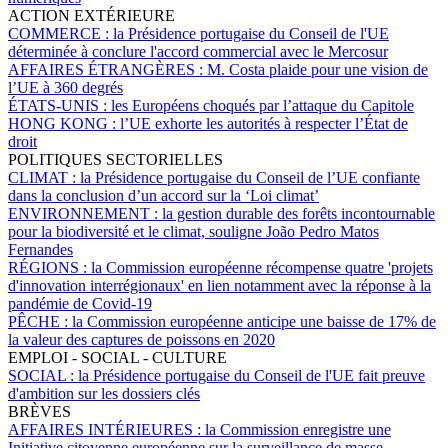
ACTION EXTÉRIEURE
COMMERCE :
la Présidence portugaise du Conseil de l'UE
déterminée à conclure l'accord commercial avec le Mercosur
AFFAIRES ÉTRANGÈRES :
M. Costa plaide pour une vision de
l’UE à 360 degrés
ÉTATS-UNIS :
les Européens choqués par l’attaque du Capitole
HONG KONG :
l’UE exhorte les autorités à respecter l’État de
droit
POLITIQUES SECTORIELLES
CLIMAT :
la Présidence portugaise du Conseil de l’UE confiante
dans la conclusion d’un accord sur la ‘Loi climat’
ENVIRONNEMENT :
la gestion durable des forêts incontournable
pour la biodiversité et le climat, souligne João Pedro Matos
Fernandes
RÉGIONS :
la Commission européenne récompense quatre 'projets
d'innovation interrégionaux' en lien notamment avec la réponse à la
pandémie de Covid-19
PÊCHE :
la Commission européenne anticipe une baisse de 17% de
la valeur des captures de poissons en 2020
EMPLOI - SOCIAL - CULTURE
SOCIAL :
la Présidence portugaise du Conseil de l'UE fait preuve
d'ambition sur les dossiers clés
BRÈVES
AFFAIRES INTÉRIEURES :
la Commission enregistre une
Initiative citoyenne européenne sur la surveillance de masse